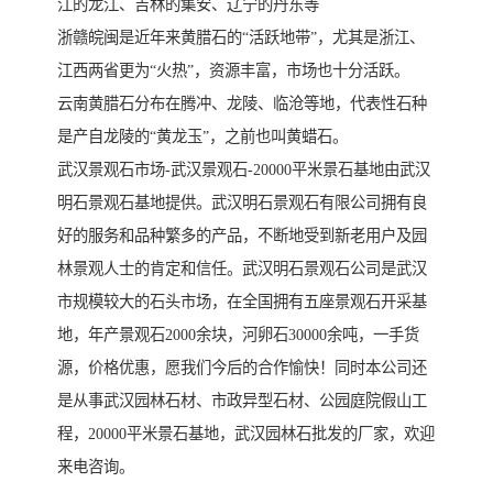
江的龙江、吉林的集安、辽宁的丹东等
浙赣皖闽是近年来黄腊石的“活跃地带”，尤其是浙江、
江西两省更为“火热”，资源丰富，市场也十分活跃。
云南黄腊石分布在腾冲、龙陵、临沧等地，代表性石种
是产自龙陵的“黄龙玉”，之前也叫黄蜡石。
武汉景观石市场-武汉景观石-20000平米景石基地由武汉
明石景观石基地提供。武汉明石景观石有限公司拥有良
好的服务和品种繁多的产品，不断地受到新老用户及园
林景观人士的肯定和信任。武汉明石景观石公司是武汉
市规模较大的石头市场，在全国拥有五座景观石开采基
地，年产景观石2000余块，河卵石30000余吨，一手货
源，价格优惠，愿我们今后的合作愉快！同时本公司还
是从事武汉园林石材、市政异型石材、公园庭院假山工
程，20000平米景石基地，武汉园林石批发的厂家，欢迎
来电咨询。