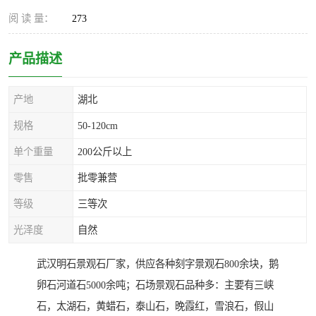
阅 读 量：
273
产品描述
产地
湖北
规格
50-120cm
单个重量
200公斤以上
零售
批零兼营
等级
三等次
光泽度
自然
武汉明石景观石厂家，供应各种刻字景观石800余块，鹅
卵石河道石5000余吨；石场景观石品种多：主要有三峡
石，太湖石，黄蜡石，泰山石，晚霞红，雪浪石，假山