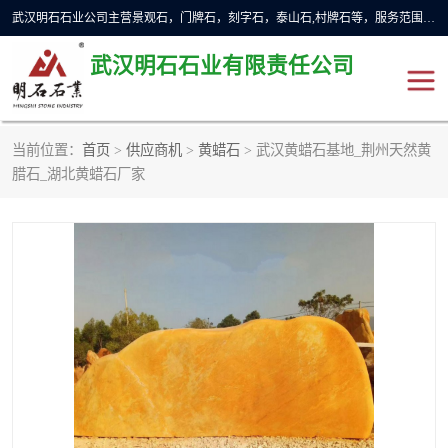
武汉明石石业公司主营景观石，门牌石，刻字石，泰山石,村牌石等，服务范围主要有：武汉，咸宁等地区。公司秉承敬业奉献、锐意创新的企业精神，从无到有，从小到大，以一种产业报国的创业精神，竭诚为客户提供服务，为社会设计财富。
武汉明石石业有限责任公司
当前位置：
首页
>
供应商机
>
黄蜡石
> 武汉黄蜡石基地_荆州天然黄
景观石
泰山石
腊石_湖北黄蜡石厂家
门牌石
奠基石
黄蜡石
大型石雕
人物雕塑
异型石材
石雕狮子
刻字石