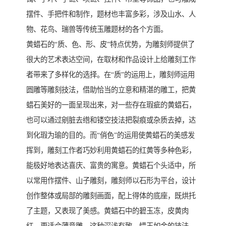
摆件、手把件和制作，题材也丰富多彩，涉及山水、人
物、花鸟、瑞兽等传统玉雕题材的各个方面。
黄蜡石的“质、色、形、皮”特点优势，为雕刻师提供了
很大的艺术表达空间，在取材和作品设计上给雕刻工作
者带来了多样化的选择。在“质”的运用上，雕刻师运用
圆雕等雕刻技法，借助恰当的立意和精湛的雕工，把黄
蜡石美好的一面呈现出来，对一些存在瑕疵的黄蜡石，
也可以通过剜脏去绺和镂空技法把裂痕或杂质去掉，达
到化瑕为瑜的目的。而“俏色”的运用使黄蜡石的美感发
挥到，雕刻工作者巧妙利用黄蜡石的红黄等多种色彩，
能极好地表达喜庆、富贵的寓意。黄蜡石个头适中，所
以常用作摆件、山子雕刻，雕刻师以石形为平台，设计
创作整体或局部的雕刻画面，配上得体的底座，既烘托
了主题，又表现了美感。黄蜡石中的碧玉冻，皮黄肉