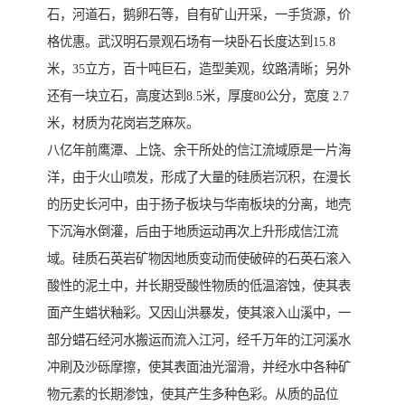
石，河道石，鹅卵石等，自有矿山开采，一手货源，价
格优惠。武汉明石景观石场有一块卧石长度达到15.8
米，35立方，百十吨巨石，造型美观，纹路清晰；另外
还有一块立石，高度达到8.5米，厚度80公分，宽度 2.7
米，材质为花岗岩芝麻灰。
八亿年前鹰潭、上饶、余干所处的信江流域原是一片海
洋，由于火山喷发，形成了大量的硅质岩沉积，在漫长
的历史长河中，由于扬子板块与华南板块的分离，地壳
下沉海水倒灌，后由于地质运动再次上升形成信江流
域。硅质石英岩矿物因地质变动而使破碎的石英石滚入
酸性的泥土中，并长期受酸性物质的低温溶蚀，使其表
面产生蜡状釉彩。又因山洪暴发，使其滚入山溪中，一
部分蜡石经河水搬运而流入江河，经千万年的江河溪水
冲刷及沙砾摩擦，使其表面油光溜滑，并经水中各种矿
物元素的长期渗蚀，使其产生多种色彩。从质的品位