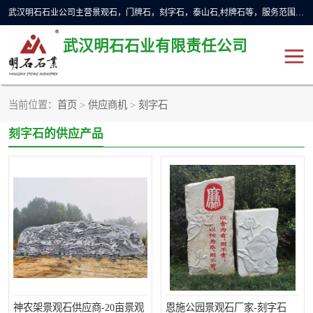
武汉明石石业公司主营景观石，门牌石，刻字石，泰山石,村牌石等，服务范围主要有：武汉，咸宁等地区。公司秉承敬业奉献、锐意创新的企业精神，从无到有，从小到大，以一种产业报国的创业精神，竭诚为客户提供服务，为社会设计财富。
武汉明石石业有限责任公司
当前位置：
首页
>
供应商机
>
刻字石
景观石
泰山石
刻字石的供应产品
门牌石
奠基石
黄蜡石
大型石雕
人物雕塑
异型石材
石雕狮子
刻字石
神农架景观石供应商-20亩景观
恩施公园景观石厂家-刻字石