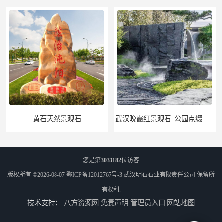
黄石天然景观石
武汉晚霞红景观石_公园点缀石_3000吨黑山石矿山
您是第
3033182
位访客
版权所有 ©2026-08-07
鄂ICP备12012767号-3
武汉明石石业有限责任公司
保留所
有权利.
技术支持：
八方资源网
免责声明
管理员入口
网站地图