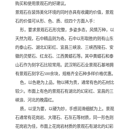
购买和使用景观石的好建议。
景观石在装饰美化环境的同时亦具有收藏的价值，景观
石的价值可从形、色、质、纹四个方面入手：
形，要求景观石石形完整，多姿多态，风情万种，以
天然为观，石中精品则为奇。石中以形取胜的则有山东
的泰山石、湖北幻彩红、宜昌三峡浪、三峡西陵石、安
徽的灵壁石、红龙石、江西黄蜡石等。其中黄蜡石和泰
山石作为刻字石比较常用。武汉明石石业景观石基地拥
有景观石刻字石500余块，规格齐全石种多样价格优惠。
色，以色艳为上品，物以稀为贵，通常有色的石材比
较少。市面上有色的景观石有湖北的幻彩红、宜昌的三
峡浪、河北的晚霞红。
质，以坚为要，以硬为妙，手感润滑细腻为上。景观
石通常有花岗岩、大理石、石灰石等材质，同一形色则
花岗岩为佳，市面上花岗岩材质的景观石有湖北的幻彩