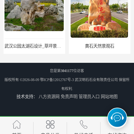
武汉公园太湖石设计_草坪景观石
黄石天然景观石
您是第
3041177
位访客
版权所有 ©2026-08-09
鄂ICP备12012767号-3
武汉明石石业有限责任公司
保留所
有权利.
技术支持：
八方资源网
免责声明
管理员入口
网站地图
武汉晚霞红景观石_公园点缀石_3000吨黑山石矿山
神农架庭院太湖石回收