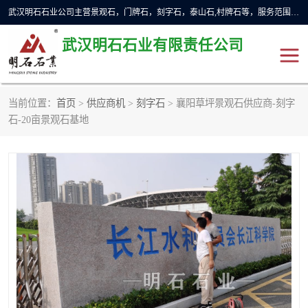
武汉明石石业公司主营景观石，门牌石，刻字石，泰山石,村牌石等，服务范围主要有：武汉，咸宁等地区。公司秉承敬业奉献、锐意创新的企业精神，从无到有，从小到大，以一种产业报国的创业精神，竭诚为客户提供服务，为社会设计财富。
武汉明石石业有限责任公司
当前位置：
首页
>
供应商机
>
刻字石
> 襄阳草坪景观石供应商-刻字
景观石
泰山石
石-20亩景观石基地
门牌石
奠基石
黄蜡石
大型石雕
人物雕塑
异型石材
石雕狮子
刻字石