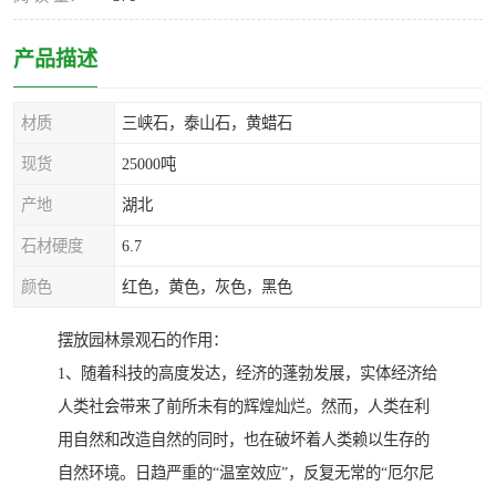
产品描述
材质
三峡石，泰山石，黄蜡石
现货
25000吨
产地
湖北
石材硬度
6.7
颜色
红色，黄色，灰色，黑色
摆放园林景观石的作用：
1、随着科技的高度发达，经济的蓬勃发展，实体经济给
人类社会带来了前所未有的辉煌灿烂。然而，人类在利
用自然和改造自然的同时，也在破坏着人类赖以生存的
自然环境。日趋严重的“温室效应”，反复无常的“厄尔尼