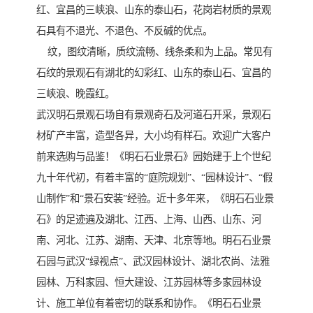
红、宜昌的三峡浪、山东的泰山石，花岗岩材质的景观
石具有不退光、不退色、不反碱的优点。
纹，图纹清晰，质纹流畅、线条柔和为上品。常见有
石纹的景观石有湖北的幻彩红、山东的泰山石、宜昌的
三峡浪、晚霞红。
武汉明石景观石场自有景观奇石及河道石开采，景观石
材矿产丰富，造型各异，大小均有样石。欢迎广大客户
前来选购与品鉴！《明石石业景石》园始建于上个世纪
九十年代初，有着丰富的“庭院规划”、“园林设计”、“假
山制作”和“景石安装”经验。近十多年来，《明石石业景
石》的足迹遍及湖北、江西、上海、山西、山东、河
南、河北、江苏、湖南、天津、北京等地。明石石业景
石园与武汉“绿视点”、武汉园林设计、湖北农尚、法雅
园林、万科家园、恒大建设、江苏园林等多家园林设
计、施工单位有着密切的联系和协作。《明石石业景