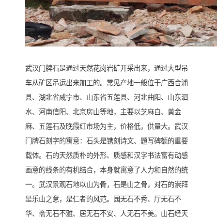
武汉门牌石是通过天然花岗岩矿开采出来，通过大型吊
车从矿区吊运出来加工的。常见产地一般位于广西合浦
县、湖北省咸宁市、山东省五莲县、河北曲阳、山东泗
水、河南信阳、北京房山等地，主要以芝麻白、黄金
麻、五莲石及晚霞红市场为主，价格低，供量大。武汉
门牌石刻字的寓意：石头是镌刻诗文、题写碑额的重要
载体。石的天然质朴的外形、质感和汉字书法富有动感
画意的线条的有机结合，本身就寓意了人力和自然的统
一。武汉景观石地以山为骨，石是山之骨，对石的崇拜
是乐山之意，是仁者的风范。园无石不秀、厅无石不
华、斋无石不雅、居无石不安、人无石不美。山石经天