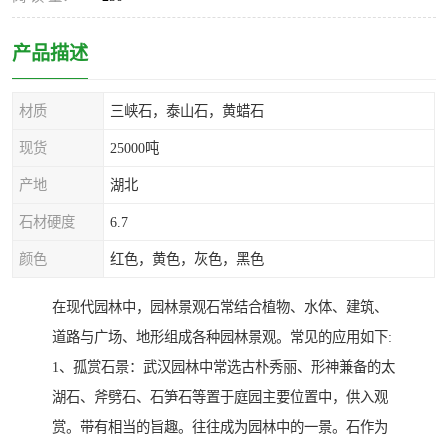
产品描述
材质
三峡石，泰山石，黄蜡石
现货
25000吨
产地
湖北
石材硬度
6.7
颜色
红色，黄色，灰色，黑色
在现代园林中，园林景观石常结合植物、水体、建筑、
道路与广场、地形组成各种园林景观。常见的应用如下:
1、孤赏石景：武汉园林中常选古朴秀丽、形神兼备的太
湖石、斧劈石、石笋石等置于庭园主要位置中，供入观
赏。带有相当的旨趣。往往成为园林中的一景。石作为