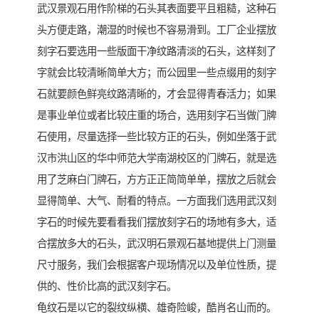
武汉景观石用作阶梯的石头其表面要平且粗糙，这种石
头方便走路，潮湿的时候也不容易滑到。工厂企业摆放
刻字石要选用一些版面干净纹路清淡的石头，这样刻了
字就会比较清晰简单大方；而公园里一些点缀用的刻字
石就要颜色鲜亮纹路清晰的，才会显得青春活力；如果
是事业单位或者比较庄重的场合，选用刻字石当做门牌
石使用，尽量选择一些比较方正的石头，例如坐落于武
汉市洪山区的华中师范大学南湖校区的门牌石，就是选
用了芝麻白门牌石，方方正正简简单单，摆放之后就会
显得简单、大气、耐看的特点。一方面我们选用武汉刻
字石的时候先要看看我们摆放刻字石的场地有多大，适
合摆放多大的石头，武汉明石景观石基地提供上门测量
尺寸服务，我们会根据客户现场情况以及单位性质，提
供的、性价比高的武汉刻字石。
龟纹石是以它的裂纹纵横、雄奇险峻，酷肖名山而的。