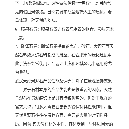
下，形成瀑布跌水。这种做法俗称“土包石”，是目前常
见的假山景做法。自然式瀑布尽量遮掩人工的痕迹，着
重体现一种天然的韵味。
6、喷泉石景：喷泉石景即石景与水景的组合，彰显艺术
气氛。
7、雕塑石景：雕塑石景指有花岗岩、砂石、大理石等天
然石料或人造石料制成的雕塑。在合肥市的绿化建设中
此手法被经常使用，在琥珀山庄和环城公元中运用的尤
为典型。
武汉天然景观石产品性能及保养：除了在景观装饰效果
上，对于石材本身的产品优能也是很重要的因素，天然
景观石在景观装饰上是具有传统优势的，但对于现在的
需求来说，很多人需要它更长久得保持其性能作用。但
天然景观石往往在保养方面，需要花大量的时间和经
历。因为 其天然石材的本性，容易受到一些环境因素的