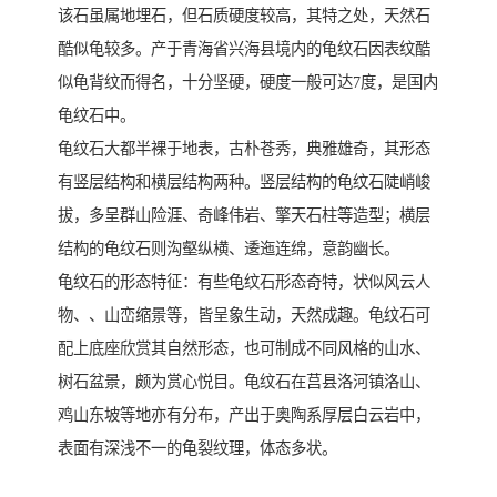
该石虽属地埋石，但石质硬度较高，其特之处，天然石
酷似龟较多。产于青海省兴海县境内的龟纹石因表纹酷
似龟背纹而得名，十分坚硬，硬度一般可达7度，是国内
龟纹石中。
龟纹石大都半裸于地表，古朴苍秀，典雅雄奇，其形态
有竖层结构和横层结构两种。竖层结构的龟纹石陡峭峻
拔，多呈群山险涯、奇峰伟岩、擎天石柱等造型；横层
结构的龟纹石则沟壑纵横、逶迤连绵，意韵幽长。
龟纹石的形态特征：有些龟纹石形态奇特，状似风云人
物、、山峦缩景等，皆呈象生动，天然成趣。龟纹石可
配上底座欣赏其自然形态，也可制成不同风格的山水、
树石盆景，颇为赏心悦目。龟纹石在莒县洛河镇洛山、
鸡山东坡等地亦有分布，产出于奥陶系厚层白云岩中，
表面有深浅不一的龟裂纹理，体态多状。