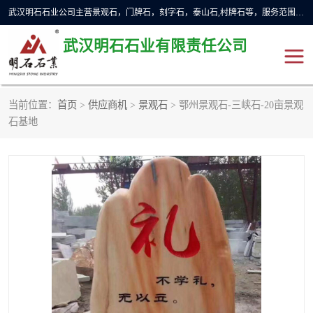
武汉明石石业公司主营景观石，门牌石，刻字石，泰山石,村牌石等，服务范围主要有：武汉，咸宁等地区。公司秉承敬业奉献、锐意创新的企业精神，从无到有，从小到大，以一种产业报国的创业精神，竭诚为客户提供服务，为社会设计财富。
武汉明石石业有限责任公司
当前位置：
首页
>
供应商机
>
景观石
> 鄂州景观石-三峡石-20亩景观
景观石
泰山石
石基地
门牌石
奠基石
黄蜡石
大型石雕
人物雕塑
异型石材
石雕狮子
刻字石