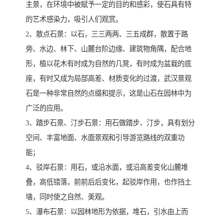
主景，在环境中被赋予一定的目的和感彩，使石具有特
的艺术感染力，吸引人们观赏。
2、散点石景：以石，三三两两、三五成群，散置于路
旁、水边、林下、山麓台阶边缘、建筑物角隅，配合地
形，植以花木有时成为自然的几凳，有时成为盆栽的底
座，有时又成为局部高差、材质变化的过渡，武汉景观
石是一种非常自然的点缀和提示，这是山石在园林中为
广泛的应用。
3、踏步石景、汀步石景：用石做踏步、汀步，具有划分
空间、丰富地面、水面景观和引导游览路线的双重功
能；
4、驳岸石景：用石，或沿水面，或沿高差变化山麓堆
叠，高低错落，前前后后变化，起驳岸作用，也作挡土
墙，同时使之自然、美观。
5、瀑布石景：以园林地形为依据，堆石，引水由上而