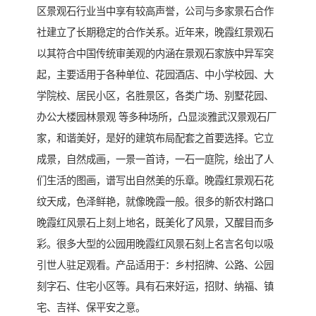
区景观石行业当中享有较高声誉，公司与多家景石合作
社建立了长期稳定的合作关系。近年来，晚霞红景观石
以其符合中国传统审美观的内涵在景观石家族中异军突
起，主要适用于各种单位、花园酒店、中小学校园、大
学院校、居民小区，名胜景区，各类广场、别墅花园、
办公大楼园林景观 等多种场所，凸显淡雅武汉景观石厂
家，和谐美好，是好的建筑布局配套之首要选择。它立
成景，自然成画，一景一首诗，一石一庭院，绘出了人
们生活的图画，谱写出自然美的乐章。晚霞红景观石花
纹天成，色泽鲜艳，就像晚霞一般。很多的新农村路口
晚霞红风景石上刻上地名，既美化了风景，又醒目而多
彩。很多大型的公园用晚霞红风景石刻上名言名句以吸
引世人驻足观看。产品适用于：乡村招牌、公路、公园
刻字石、住宅小区等。具有石来好运，招财、纳福、镇
宅、吉祥、保平安之意。