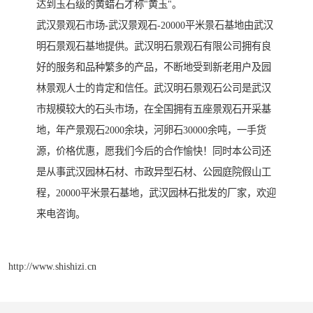
达到玉石级的黄蜡石才称"黄玉"。
武汉景观石市场-武汉景观石-20000平米景石基地由武汉
明石景观石基地提供。武汉明石景观石有限公司拥有良
好的服务和品种繁多的产品，不断地受到新老用户及园
林景观人士的肯定和信任。武汉明石景观石公司是武汉
市规模较大的石头市场，在全国拥有五座景观石开采基
地，年产景观石2000余块，河卵石30000余吨，一手货
源，价格优惠，愿我们今后的合作愉快！同时本公司还
是从事武汉园林石材、市政异型石材、公园庭院假山工
程，20000平米景石基地，武汉园林石批发的厂家，欢迎
来电咨询。
http://www.shishizi.cn