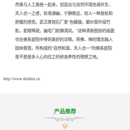
然美与人工美统一起来，创造出与自然环境协调共生、
天人合一之感，处境通幽，宁静致远，给人一种放松和
舒缓的感觉。武汉景观石厂家“色朦胧，碧纱窗外摇竹
影。星眼稀疏，幽宅门前拂清风。”这种清新脱俗的画面
也在佛系庭院中得到美好的诠释。将佛、禅的理念融入
园林景观，所构成的“自然和谐，天人合一”的佛系庭院
是不是很多人心向往之的修身养性的理想之地。
http://www.shishizi.cn
产品推荐