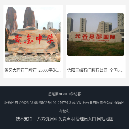
黄冈大理石门牌石_25000平米景观石基地
信阳三峡石门牌石公司_全国6大景观石矿山
您是第
3036010
位访客
版权所有 ©2026-08-08
鄂ICP备12012767号-3
武汉明石石业有限责任公司
保留所
有权利.
技术支持：
八方资源网
免责声明
管理员入口
网站地图