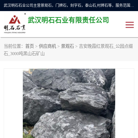
武汉明石石业公司主营景观石，门牌石，刻字石，泰山石,村牌石等，服务范围主要有：武汉，咸宁等地区。公司秉承敬业奉献、锐意创新的企业精神，从无到有，从小到大，以一种产业报国的创业精神，竭诚为客户提供服务，为社会设计财富。
武汉明石石业有限责任公司
当前位置：
首页
>
供应商机
>
景观石
> 吉安晚霞红景观石_公园点缀
景观石
泰山石
石_3000吨黑山石矿山
门牌石
奠基石
黄蜡石
大型石雕
人物雕塑
异型石材
石雕狮子
刻字石