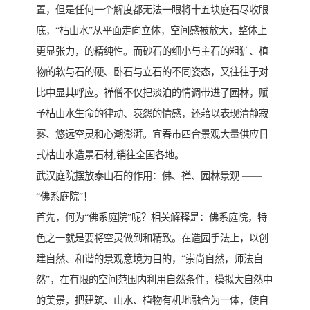
置，但是任何一个解度都无法一眼将十五块庭石尽收眼
底，“枯山水”从平面走向立体，空间感被放大，整体上
更显张力，的精纯性。而砂石的细小与主石的粗犷、植
物的软与石的硬、卧石与立石的不同姿态，又往往于对
比中显其呼应。禅僧不仅把淡泊的情调带进了园林，赋
予枯山水生命的律动、哀怨的情感，还藉以表现清静寂
寥、悠远空灵和心潮澎湃。宜春市四合景观大量供应日
式枯山水造景石材,销往全国各地。
武汉庭院摆放泰山石的作用：佛、禅、园林景观 ——
“佛系庭院”！
首先，何为“佛系庭院”呢？相关解释是：佛系庭院，特
色之一就是要将空灵做到和精致。在造园手法上，以创
建自然、和谐的景观意境为目的，“崇尚自然，师法自
然”，在有限的空间范围内利用自然条件，模拟大自然中
的美景，把建筑、山水、植物有机地融合为一体，使自