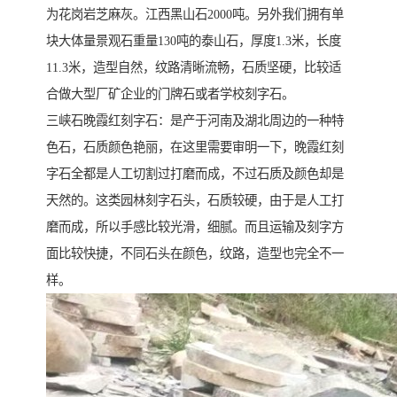
为花岗岩芝麻灰。江西黑山石2000吨。另外我们拥有单
块大体量景观石重量130吨的泰山石，厚度1.3米，长度
11.3米，造型自然，纹路清晰流畅，石质坚硬，比较适
合做大型厂矿企业的门牌石或者学校刻字石。
三峡石晚霞红刻字石：是产于河南及湖北周边的一种特
色石，石质颜色艳丽，在这里需要审明一下，晚霞红刻
字石全都是人工切割过打磨而成，不过石质及颜色却是
天然的。这类园林刻字石头，石质较硬，由于是人工打
磨而成，所以手感比较光滑，细腻。而且运输及刻字方
面比较快捷，不同石头在颜色，纹路，造型也完全不一
样。