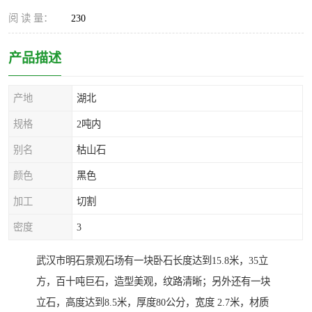
阅 读 量：
230
产品描述
产地
湖北
规格
2吨内
别名
枯山石
颜色
黑色
加工
切割
密度
3
武汉市明石景观石场有一块卧石长度达到15.8米，35立
方，百十吨巨石，造型美观，纹路清晰；另外还有一块
立石，高度达到8.5米，厚度80公分，宽度 2.7米，材质