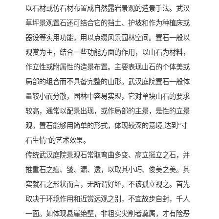
以石材或仿石材布置成自然露岩景观的造景手法。武汉
草坪景观置石还可结合它的挡土、护坡和作为种植床或
器设等实用功能，用以点缀风景园林空间。置石一般以
观赏为主，结合一些功能方面的作用，以山石为材料，
作立性或附属性的造景布置。主要表现山石的个体美或
局部的组合而不具备完整的山形。武汉庭院置石一般体
量较小而分散，园林中容易实现，它对单块山石的要求
较高，通常以配景出现，或作局部的主景，是性的立景
观。置石能够用简单的形式，体现较深的意境,达到“寸
石生情”的艺术效果。
传统武汉庭院景观石常取弯曲多变、高立挺立之石，并
推重石之瘦、皱、漏、透，以取其小巧、俊美之美。其
实就石之形状而言，无所谓好坏，不该孤立视之。首先
取决于环境作用和近赏远观之别，不宜故步自封，千人
一面。如体现悬崖绝壁，非粗实尖削者奠属，才有险恶