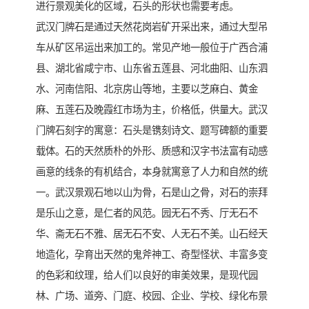
进行景观美化的区域，石头的形状也需要考虑。
武汉门牌石是通过天然花岗岩矿开采出来，通过大型吊
车从矿区吊运出来加工的。常见产地一般位于广西合浦
县、湖北省咸宁市、山东省五莲县、河北曲阳、山东泗
水、河南信阳、北京房山等地，主要以芝麻白、黄金
麻、五莲石及晚霞红市场为主，价格低，供量大。武汉
门牌石刻字的寓意：石头是镌刻诗文、题写碑额的重要
载体。石的天然质朴的外形、质感和汉字书法富有动感
画意的线条的有机结合，本身就寓意了人力和自然的统
一。武汉景观石地以山为骨，石是山之骨，对石的崇拜
是乐山之意，是仁者的风范。园无石不秀、厅无石不
华、斋无石不雅、居无石不安、人无石不美。山石经天
地造化，孕育出天然的鬼斧神工、奇型怪状、丰富多变
的色彩和纹理，给人们以良好的审美效果，是现代园
林、广场、道旁、门庭、校园、企业、学校、绿化布景