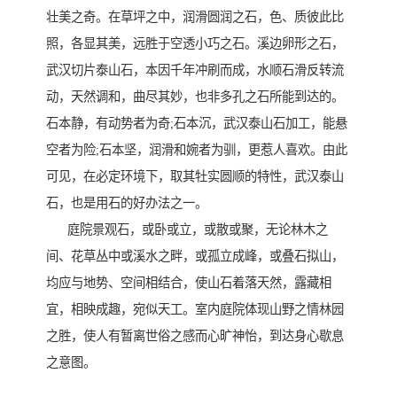
壮美之奇。在草坪之中，润滑圆润之石，色、质彼此比
照，各显其美，远胜于空透小巧之石。溪边卵形之石，
武汉切片泰山石，本因千年冲刷而成，水顺石滑反转流
动，天然调和，曲尽其妙，也非多孔之石所能到达的。
石本静，有动势者为奇;石本沉，武汉泰山石加工，能悬
空者为险;石本坚，润滑和婉者为驯，更惹人喜欢。由此
可见，在必定环境下，取其牡实圆顺的特性，武汉泰山
石，也是用石的好办法之一。
庭院景观石，或卧或立，或散或聚，无论林木之
间、花草丛中或溪水之畔，或孤立成峰，或叠石拟山，
均应与地势、空间相结合，使山石着落天然，露藏相
宜，相映成趣，宛似天工。室内庭院体现山野之情林园
之胜，使人有暂离世俗之感而心旷神怡，到达身心歇息
之意图。