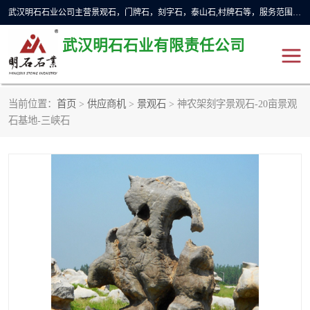
武汉明石石业公司主营景观石，门牌石，刻字石，泰山石,村牌石等，服务范围主要有：武汉，咸宁等地区。公司秉承敬业奉献、锐意创新的企业精神，从无到有，从小到大，以一种产业报国的创业精神，竭诚为客户提供服务，为社会设计财富。
武汉明石石业有限责任公司
当前位置：
首页
>
供应商机
>
景观石
> 神农架刻字景观石-20亩景观
景观石
泰山石
石基地-三峡石
门牌石
奠基石
黄蜡石
大型石雕
人物雕塑
异型石材
石雕狮子
刻字石