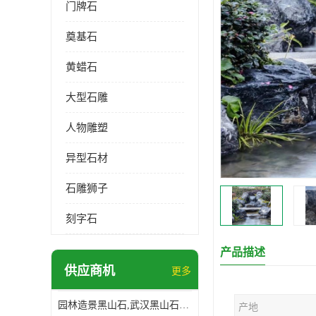
门牌石
奠基石
黄蜡石
大型石雕
人物雕塑
异型石材
石雕狮子
刻字石
产品描述
供应商机
更多
园林造景黑山石,武汉黑山石造景,日式园林黑山石加工
产地