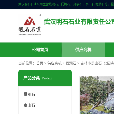
武汉明石石业有限责任公
公司首页
供应商机
当前位置：
首页
>
供应商机
>
景观石
> 吉林市黑山石_公园
产品分类
Product
景观石
泰山石