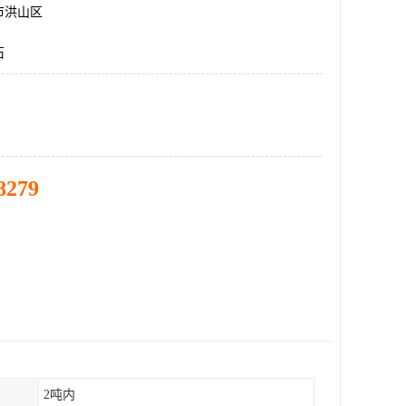
市洪山区
石
8279
2吨内