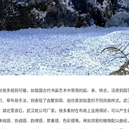
有很多规则可循，如我国古代书画艺术中常用的起、承、转合，活用到园
行、草布局手法，则表现了由繁到简、由仿真到拟意的不同风格样式。武
，湖北雪浪石，武汉就公司厂家。很多素材在布局上运用得好，可以产生
单纯感、协调感、韵律感、厚重感、色彩感等。再如浓密的植物配以曲径