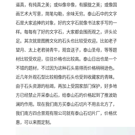
逼真，有纯真之美；或似像非像，有朦胧之美；或像国
画艺术大写意，简笔勾勒，余味无穷。泰山石中的文字
石是大家追捧的对象，好的文字石就像书法家手写的一
样。每每有了好的文字石，大家都会围而观之，评头论
足。其次就是图腾文化的石头也比较受欢迎。比如老子
望月、太上老君骑青牛，观音送子，泰山圣母，等等题
材比较受欢迎，往往价格也比较高。泰山日出也是一个
不错的题材，不过因为这种石头易得而价格稍稍逊色。
近几年外观石型比较相像的石头也受到收藏家的青睐。
由于石头资源的枯竭，再加上受国家部门保护，好多地
方已经禁止开采泰山石，给泰山石的价格起到了推波助
澜的作用。现在我们南方买泰山石切片不用去北方了，
我们南方四合景观有限公司就有泰山石切片厂，价格优
惠，可以来图定制。