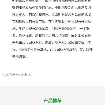
明石景观石基地提供。武汉明石景观石有限公司拥有良
好的服务和品种繁多的产品，不断地受到新老用户及园
林景观人士的肯定和信任。武汉明石景观石公司是武汉
市规模较大的石头市场，在全国拥有五座景观石开采基
地，年产景观石2000余块，河卵石30000余吨，一手货
源，价格优惠，愿我们今后的合作愉快！同时本公司还
是从事武汉园林石材、市政异型石材、公园庭院假山工
程，20000平米景石基地，武汉园林石批发的厂家，欢迎
来电咨询。
http://www.shishizi.cn
产品推荐