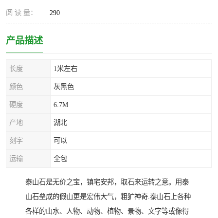
阅 读 量：
290
产品描述
长度
1米左右
颜色
灰黑色
硬度
6.7M
产地
湖北
刻字
可以
运输
全包
泰山石是无价之宝，镇宅安邦，取石来运转之意。用泰
山石垒成的假山更是宏伟大气，粗犷神奇.泰山石上各种
各样的山水、人物、动物、植物、景物、文字等或像得