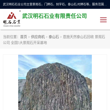
武汉明石石业公司主营景观石，门牌石，刻字石，泰山石,村牌石等，服务范围主要有：武汉，咸宁等地区。公司秉承敬业奉献、锐意创新的企业精神，从无到有，从小到大，以一种产业报国的创业精神，竭诚为客户提供服务，为社会设计财富。
武汉明石石业有限责任公司
当前位置：
首页
>
供应商机
>
泰山石
> 恩施天然泰山石回收 景观石
景观石
泰山石
公司 全国5大景观石开采基地
门牌石
奠基石
黄蜡石
大型石雕
人物雕塑
异型石材
石雕狮子
刻字石