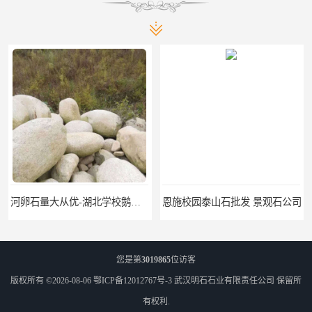
恩施校园泰山石批发 景观石公司
咸宁学校黄腊石_武汉黄蜡石基地
您是第
3019865
位访客
版权所有 ©2026-08-06
鄂ICP备12012767号-3
武汉明石石业有限责任公司
保留所
有权利.