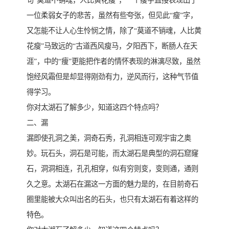
一位柔弱女子的悲苦，虽然有些夸张，但见此“瘦”字，
又怎能不让人心生怜悯之情，除了“莫道不销魂，人比黄
花瘦”马致远的“古道西风瘦马，夕阳西下，断肠人在天
涯”，中的“痩”更能把作者的情怀表现的淋漓尽致，虽然
饱经风霜但是却显得刚劲有力，逆风而行，这种气节值
得学习。
你对太湖石了解多少，知道这四个特点吗？
二、漏
漏即使孔洞之美，洞奇石秀，孔洞相连可观宇宙之奥
妙。玩石头，洞石是可能，而太湖石是典型的洞石窟窿
石，洞洞相连，孔孔相穿，似有穷则变，变则通，通则
久之意。太湖石在漏这一方面的魅力是的，在目前奇石
圈里能被大众叫出名的石头，也只有太湖石有着这样的
特色。