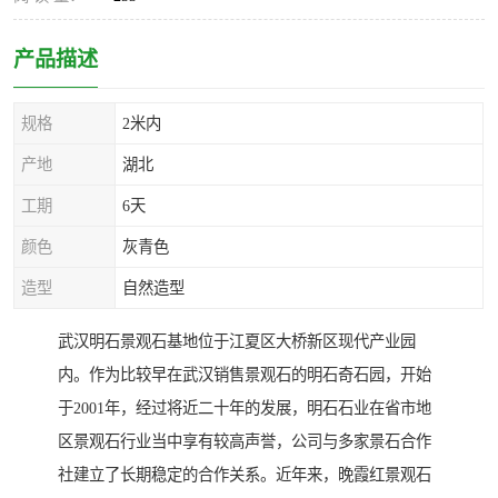
产品描述
规格
2米内
产地
湖北
工期
6天
颜色
灰青色
造型
自然造型
武汉明石景观石基地位于江夏区大桥新区现代产业园
内。作为比较早在武汉销售景观石的明石奇石园，开始
于2001年，经过将近二十年的发展，明石石业在省市地
区景观石行业当中享有较高声誉，公司与多家景石合作
社建立了长期稳定的合作关系。近年来，晚霞红景观石