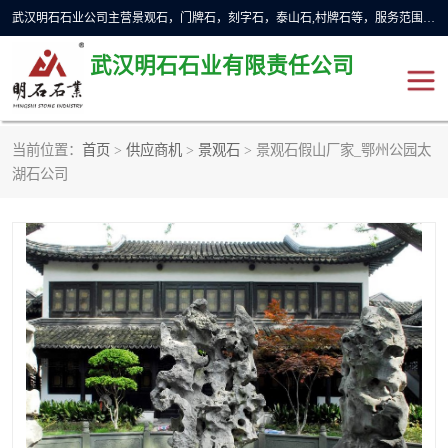
武汉明石石业公司主营景观石，门牌石，刻字石，泰山石,村牌石等，服务范围主要有：武汉，咸宁等地区。公司秉承敬业奉献、锐意创新的企业精神，从无到有，从小到大，以一种产业报国的创业精神，竭诚为客户提供服务，为社会设计财富。
武汉明石石业有限责任公司
当前位置：
首页
>
供应商机
>
景观石
> 景观石假山厂家_鄂州公园太
景观石
泰山石
湖石公司
门牌石
奠基石
黄蜡石
大型石雕
人物雕塑
异型石材
石雕狮子
刻字石