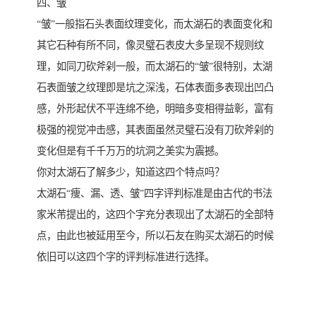
四、皱
“皱”一般指石头表面纹理变化，而太湖石的表面变化和
其它石种有所不同，像灵璧石表皮大多呈现不规则纹
理，如同刀砍斧剁一般，而太湖石的“皱”很特别，太湖
石表面皱之纹理即是坑之深浅，石体表面多表现出凹凸
感，外形起伏不平连绵不绝，明暗多变相得益彰，富有
极强的视觉冲击感，其表面虽然灵璧石没有刀砍斧剁的
变化但是有千千万万的坑洞之美实为震撼。
你对太湖石了解多少，知道这四个特点吗？
太湖石“痩、漏、透、皱”四字评判标准是由古代的书法
家米芾提出的，这四个字充分表现出了太湖石的全部特
点，由此也被延用至今，所以石友在购买太湖石的时候
依旧可以这四个字的评判标准进行选择。