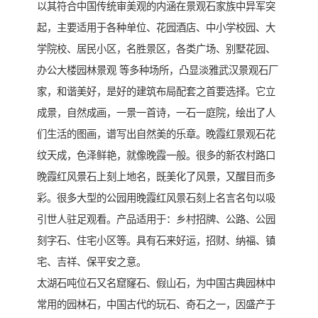
以其符合中国传统审美观的内涵在景观石家族中异军突
起，主要适用于各种单位、花园酒店、中小学校园、大
学院校、居民小区，名胜景区，各类广场、别墅花园、
办公大楼园林景观 等多种场所，凸显淡雅武汉景观石厂
家，和谐美好，是好的建筑布局配套之首要选择。它立
成景，自然成画，一景一首诗，一石一庭院，绘出了人
们生活的图画，谱写出自然美的乐章。晚霞红景观石花
纹天成，色泽鲜艳，就像晚霞一般。很多的新农村路口
晚霞红风景石上刻上地名，既美化了风景，又醒目而多
彩。很多大型的公园用晚霞红风景石刻上名言名句以吸
引世人驻足观看。产品适用于：乡村招牌、公路、公园
刻字石、住宅小区等。具有石来好运，招财、纳福、镇
宅、吉祥、保平安之意。
太湖石吨位石又名窟窿石、假山石，为中国古典园林中
常用的园林石，中国古代的玩石、奇石之一，因盛产于