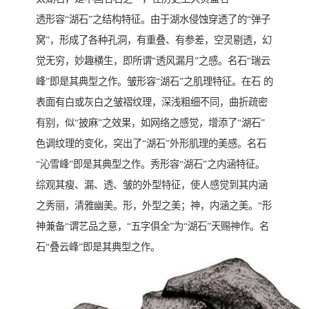
透形容“湖石”之结构特征。由于湖水侵蚀穿透了的“弹子
窝”，形成了各种孔洞，有重叠、有参差，空灵剔透，幻
觉无穷，妙趣横生，即所谓“透风漏月”之感。名石“瑞云
峰”即是其典型之作。皱形容“湖石”之肌理特征。在石 的
表面有白或灰白之皱褶纹理，深浅粗细不同，曲折疏密
有别，似“披麻”之效果，如网络之感觉，增添了“湖石”
色调纹理的变化，突出了“湖石”外形肌理的美感。名石
“沁雪峰”即是其典型之作。秀形容“湖石”之内涵特征。
综观其瘦、漏、透、皱的外型特征，使人感觉到其内涵
之秀丽，清雅幽美。形，外型之美；神，内涵之美。“形
神兼备“谓艺品之意，“五字俱全”为“湖石”天赐神作。名
石“叠云峰”即是其典型之作。