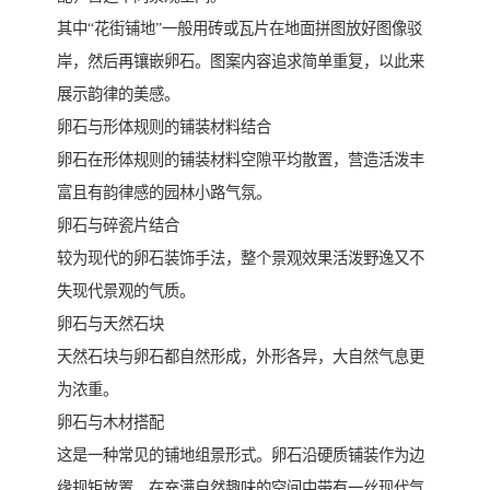
其中“花街铺地”一般用砖或瓦片在地面拼图放好图像驳
岸，然后再镶嵌卵石。图案内容追求简单重复，以此来
展示韵律的美感。
卵石与形体规则的铺装材料结合
卵石在形体规则的铺装材料空隙平均散置，营造活泼丰
富且有韵律感的园林小路气氛。
卵石与碎瓷片结合
较为现代的卵石装饰手法，整个景观效果活泼野逸又不
失现代景观的气质。
卵石与天然石块
天然石块与卵石都自然形成，外形各异，大自然气息更
为浓重。
卵石与木材搭配
这是一种常见的铺地组景形式。卵石沿硬质铺装作为边
缘规矩放置，在充满自然趣味的空间中带有一丝现代气