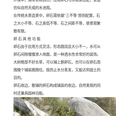
环境中，通常参照自然，应用卵石与水组景搭配，营造
仿似自然天成的水池观。
在传统水景造景中，卵石需依据“三不等”原则配置，石
之大小不等、石之高低不等、石之间距不等，使景观聚
散有致。
卵 石 其 他 功 能
卵石由于应用方式灵活，形态圆润且大小不一，水可从
卵石间隙慢慢渗入地面，是一种透水性非常好的装饰。
大树根部不好长草，可以铺上鹅卵石，也可以在卵石周
围做个铺装圈围住。既防止水分蒸发，又能达到固土的
目的。
卵石收边，散铺的卵石构成铺装的收边，自然美观的同
时还兼具园林功能。