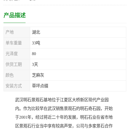
产品描述
产地
湖北
单车重量
33吨
光泽度
80
供货工期
3天
颜色
芝麻灰
安装方式
草坪点缀
武汉明石景观石基地位于江夏区大桥新区现代产业园
内。作为比较早在武汉销售景观石的明石奇石园，开始
于2001年，经过将近二十年的发展，明石石业在省市地
区景观石行业当中享有较高声誉，公司与多家景石合作