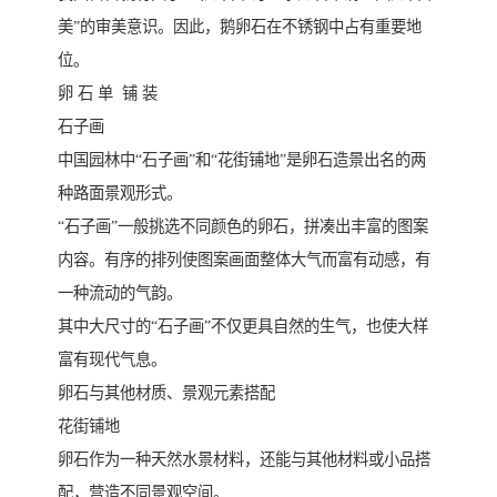
美”的审美意识。因此，鹅卵石在不锈钢中占有重要地
位。
卵 石 单 铺 装
石子画
中国园林中“石子画”和“花街铺地”是卵石造景出名的两
种路面景观形式。
“石子画”一般挑选不同颜色的卵石，拼凑出丰富的图案
内容。有序的排列使图案画面整体大气而富有动感，有
一种流动的气韵。
其中大尺寸的“石子画”不仅更具自然的生气，也使大样
富有现代气息。
卵石与其他材质、景观元素搭配
花街铺地
卵石作为一种天然水景材料，还能与其他材料或小品搭
配，营造不同景观空间。