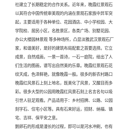
社建立了长期稳定的合作关系。近年来，晚霞红景观石
以其符合中国传统审美观的内涵在景观石家族中异军突
起，主要适用于各种单位、花园酒店、中小学校园、大
学院校、居民小区，名胜景区，各类广场、别墅花园、
办公大楼园林景观 等多种场所，凸显淡雅武汉景观石厂
家，和谐美好，是好的建筑布局配套之首要选择。它立
成景，自然成画，一景一首诗，一石一庭院，绘出了人
们生活的图画，谱写出自然美的乐章。晚霞红景观石花
纹天成，色泽鲜艳，就像晚霞一般。很多的新农村路口
晚霞红风景石上刻上地名，既美化了风景，又醒目而多
彩。很多大型的公园用晚霞红风景石刻上名言名句以吸
引世人驻足观看。产品适用于：乡村招牌、公路、公园
刻字石、住宅小区等。具有石来好运，招财、纳福、镇
宅、吉祥、保平安之意。
鹅卵石的形成是漫长的过程，即可以是河水冲刷，也有