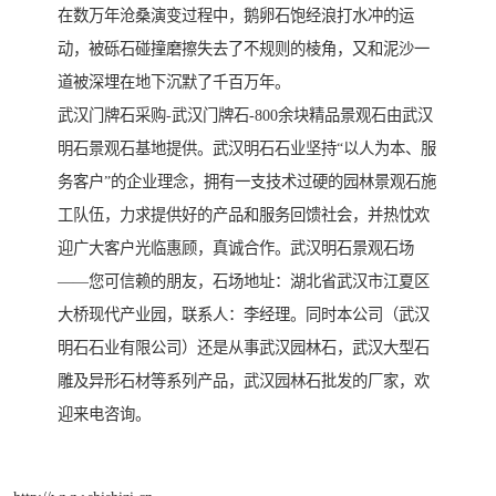
在数万年沧桑演变过程中，鹅卵石饱经浪打水冲的运
动，被砾石碰撞磨擦失去了不规则的棱角，又和泥沙一
道被深埋在地下沉默了千百万年。
武汉门牌石采购-武汉门牌石-800余块精品景观石由武汉
明石景观石基地提供。武汉明石石业坚持“以人为本、服
务客户”的企业理念，拥有一支技术过硬的园林景观石施
工队伍，力求提供好的产品和服务回馈社会，并热忱欢
迎广大客户光临惠顾，真诚合作。武汉明石景观石场
——您可信赖的朋友，石场地址：湖北省武汉市江夏区
大桥现代产业园，联系人：李经理。同时本公司（武汉
明石石业有限公司）还是从事武汉园林石，武汉大型石
雕及异形石材等系列产品，武汉园林石批发的厂家，欢
迎来电咨询。