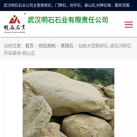
武汉明石石业公司主营景观石，门牌石，刻字石，泰山石,村牌石等，服务范围主要有：武汉，咸宁等地区。公司秉承敬业奉献、锐意创新的企业精神，从无到有，从小到大，以一种产业报国的创业精神，竭诚为客户提供服务，为社会设计财富。
武汉明石石业有限责任公司
当前位置：
首页
>
供应商机
>
景观石
> 仙桃大型鹅卵石-湖北河卵石
景观石
泰山石
开采基地-假山石
门牌石
奠基石
黄蜡石
大型石雕
人物雕塑
异型石材
石雕狮子
刻字石