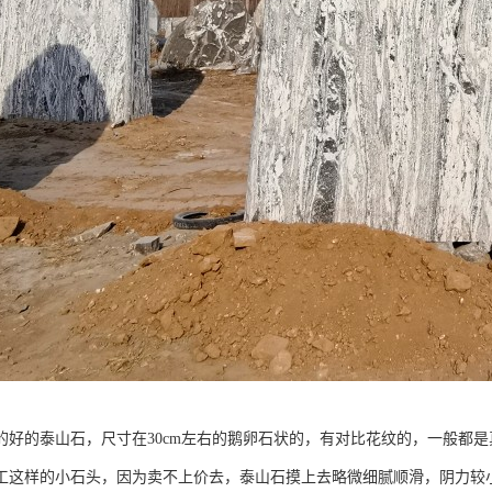
的好的泰山石，尺寸在30cm左右的鹅卵石状的，有对比花纹的，一般都
工这样的小石头，因为卖不上价去，泰山石摸上去略微细腻顺滑，阴力较