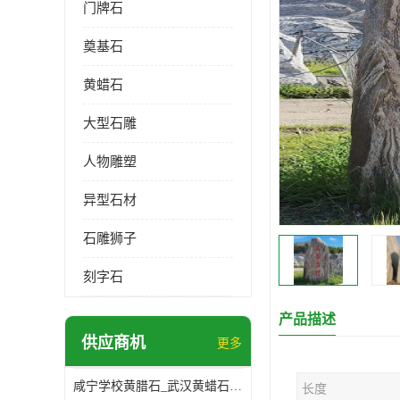
门牌石
奠基石
黄蜡石
大型石雕
人物雕塑
异型石材
石雕狮子
刻字石
产品描述
供应商机
更多
咸宁学校黄腊石_武汉黄蜡石基地
长度