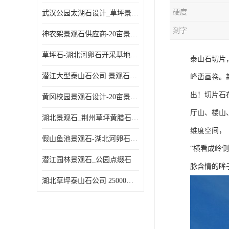
硬度
武汉公园太湖石设计_草坪景观石
刻字
神农架景观石供应商-20亩景观石基地-刻字石
草坪石-湖北河卵石开采基地-随州天然鹅卵石批发
泰山石切片
潜江大型泰山石公司 景观石厂家 华中大型景观石基地
峰峦画卷。
出！切片石
黄冈校园景观石设计-20亩景观石基地
厅山、楼山
湖北景观石_荆州草坪黄腊石公司
维度空间，
假山鱼池景观石-湖北河卵石开采基地-荆州河道鹅卵石厂家
“横看成岭
潜江园林景观石_公园点缀石
脉含情的眸
湖北草坪泰山石公司 25000平米景观石基地