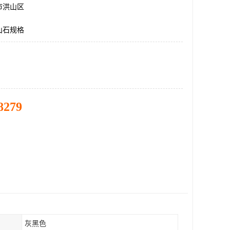
市洪山区
山石规格
8279
灰黑色