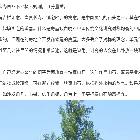
多为凹凸不平极不规则，且分量重。
有吉祥如意、富贵长寿、镇宅辟邪的寓意，是中国灵气的石头之一，其在
、起填实之的重器。什么是房屋缺角呢？中国传统文化讲究对称均衡的中
重的，但现在的房地产开发商修建的房屋，大多丢弃了对称的理念，单元
甚至几处往里凹的情况非常普遍，这就是缺角。讲究的人会在此外放一块
，自己经常办公坐的椅子后面放置一块泰山石，这叫作靠山石，寓意基业
建筑物或玻璃墙，可在迎向放置一块泰山石，以抵挡外来物的煞气。如果
，如沙发角几，书架，房角角橱、角台上，不要把泰山石随意扔弃。