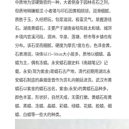
中质地为坚硬致密的一种，大者侧身于园林名石之列，
但质地稍嫌粗涩:小者堪与印石田黄相颉颃，润滑细腻，
质胜于玉，久经把玩，包浆滋润，极富灵气，是握游佳
石。湖南黄蜡石，主要产于湖南省桂阳县太和镇、城郊
乡境内官溪河段，泗洲、华泉、莲塘、桥市等乡镇也有
分布。该石坚而细腻，硬度为摩氏7度左右，色泽金黄，
石表滑润，块体以15~50cm大小居多，质地以细蜡、晶
蜡为主，偶有冻蜡。永安蜡石据史料《南越笔记》记
载，永安(现为紫金)是蜡石古产地，清代初期用湖北永
安蜡石制造的鼻烟壶曾作为贡礼向朝廷进贡。武汉市黄
蜡石以紫金的蜡石出名，紫金(永安)的黄蜡石品种多，
颜色丰富，形状好，自然天成，无需打磨。黄蜡石有黄
蜡、黑蜡、冻蜡、晶蜡、彩蜡、绿蜡、花蜡、胶蜡、细
蜡、白蜡等一些大的种类。