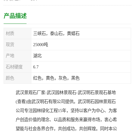
产品描述
材质
三峡石，泰山石，黄蜡石
现货
25000吨
产地
湖北
石材硬度
6.7
颜色
红色，黄色，灰色，黑色
武汉景观石厂家-武汉园林景观石-武汉明石景观石基地
(查看)由武汉明石有限公司提供。武汉明石园林景观石
公司专注园林绿化工程15年，坚持以客户为中心、为客
户创造价值的理念、以品质和服务来赢得市场，衷心希
望能与社会各界合作，共创成功，共创辉煌。同时本公