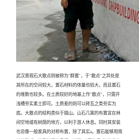
武汉景观石大散点则被称为"群置"，于"散点"之异处是
其所在的空间较大，置石材料的体量也较大，而且置石
的堆数也较多。在土质较好的地基上作"散点"，只需开
浅槽夯实素土即可。土质差的则可以砖瓦之类夯实为
底。大散点的结构类似于掇山。山石几案的布置宜在林
间空地或有树荫的地方，以利于游人休息。同时其安装
也忌像一般家具的对称布置，除了其实a。置石能够用简