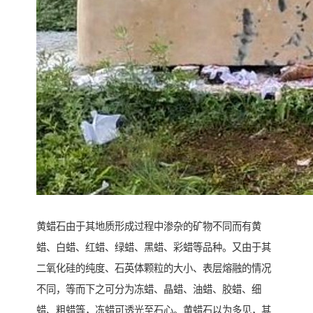
黄蜡石由于其地质形成过程中渗杂的矿物不同而有黄
蜡、白蜡、红蜡、绿蜡、黑蜡、彩蜡等品种。又由于其
二氧化硅的纯度、石英体颗粒的大小、表层熔融的情况
不同，等而下之可分为冻蜡、晶蜡、油蜡、胶蜡、细
蜡、粗蜡等，冻蜡可透光至石心。黄蜡石以为多见，其