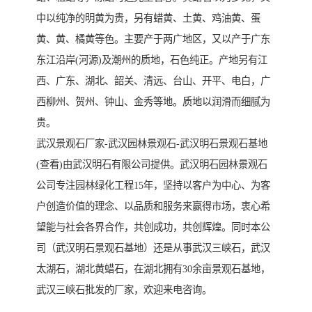
中以纯净的明黄为贵，另有蜡黄、土黄、鸡油黄、蛋
黄、黄、橘黄等色。主要产于两广地区，又以产于广东
东江沿岸(河源)及潮州的质地，石色纯正。产地另有江
西、广东、湖北、韶关、清远、台山、开平、电白，广
西柳州、贺州、钟山、金秀等地。质地以润滑而细腻为
贵。
武汉景观石厂家-武汉园林景观石-武汉明石景观石基地
(查看)由武汉明石有限公司提供。武汉明石园林景观石
公司专注园林绿化工程15年，坚持以客户为中心、为客
户创造价值的理念、以品质和服务来赢得市场，衷心希
望能与社会各界合作，共创成功，共创辉煌。同时本公
司（武汉明石景观石基地）还是从事武汉三峡石，武汉
太湖石，湖北黄蜡石，在湖北拥有30余亩景观石基地，
武汉三峡石批发的厂家，欢迎来电咨询。