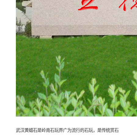
武汉黄蜡石是岭南石玩界广为流行的石玩，是传统赏石