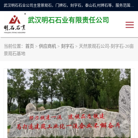
武汉明石石业公司主营景观石，门牌石，刻字石，泰山石,村牌石等，服务范围主要有：武汉，咸宁等地区。公司秉承敬业奉献、锐意创新的企业精神，从无到有，从小到大，以一种产业报国的创业精神，竭诚为客户提供服务，为社会设计财富。
武汉明石石业有限责任公司
当前位置：
首页
>
供应商机
>
刻字石
> 天然景观石公司-刻字石-20亩
景观石
泰山石
景观石基地
门牌石
奠基石
黄蜡石
大型石雕
人物雕塑
异型石材
石雕狮子
刻字石