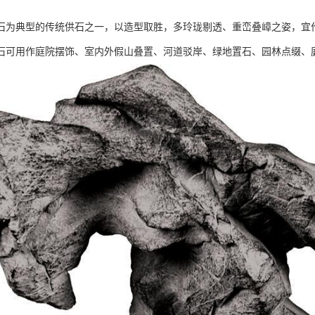
石为典型的传统供石之一，以造型取胜，多玲珑剔透、重峦叠嶂之姿，宜
石可用作庭院摆饰、室内外假山叠置、河道驳岸、绿地置石、园林点缀、