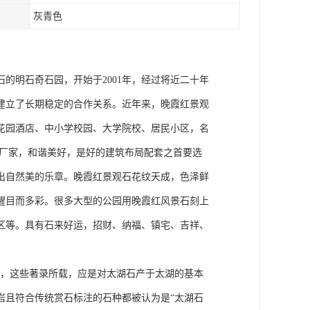
灰青色
的明石奇石园，开始于2001年，经过将近二十年
建立了长期稳定的合作关系。近年来，晚霞红景观
花园酒店、中小学校园、大学院校、居民小区，名
石厂家，和谐美好，是好的建筑布局配套之首要选
出自然美的乐章。晚霞红景观石花纹天成，色泽鲜
醒目而多彩。很多大型的公园用晚霞红风景石刻上
区等。具有石来好运，招财、纳福、镇宅、吉祥、
错，这些著录所载，应是对太湖石产于太湖的基本
岩且符合传统赏石标注的石种都被认为是“太湖石