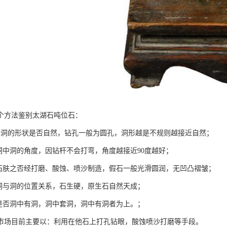
个方法鉴别太湖石吨位石：
看洞的形状是否自然，钻孔一般为圆孔，洞形越是不规则越接近自然；
看洞中洞的角度，因钻杆不会打弯，角度越接近90度越好；
看石肤之否经打磨、酸蚀、喷沙制造，假石一般光滑圆润，无凹凸褶皱；
看洞与洞的位置关系，石生硬，原生石自然天成；
看是否洞中有洞，洞中套洞，洞中有洞者为上。；
市场目前主要以：利用在他石上打孔钻眼，酸蚀喷沙打磨等手段。