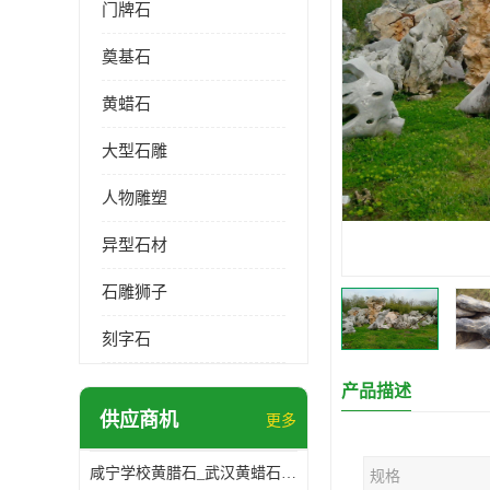
门牌石
奠基石
黄蜡石
大型石雕
人物雕塑
异型石材
石雕狮子
刻字石
产品描述
供应商机
更多
咸宁学校黄腊石_武汉黄蜡石基地
规格