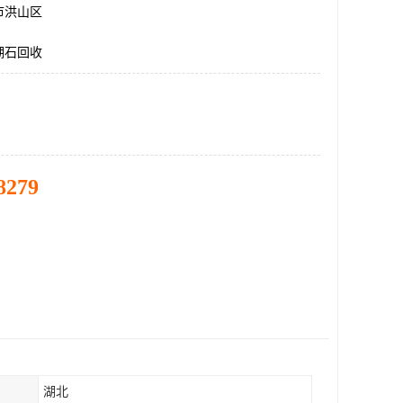
市洪山区
湖石回收
8279
湖北