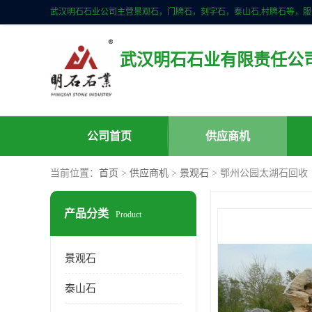
武汉明石石业有限责任公
公司首页
供应商机
当前位置：
首页
>
供应商机
>
景观石
> 鄂州公园太湖石回收
产品分类
Product
景观石
泰山石