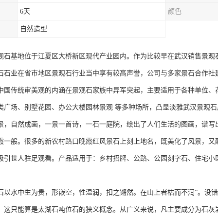
6天
颜色
自然造型
观石基地位于江夏区大桥新区现代产业园内。作为比较早在武汉销售景观石
石石业在省市地区景观石行业当中享有较高声誉，公司与多家景石合作社
中国传统审美观的内涵在景观石家族中异军突起，主要适用于各种单位、
类广场、别墅花园、办公大楼园林景观 等多种场所，凸显淡雅武汉景观
景，自然成画，一景一首诗，一石一庭院，绘出了人们生活的图画，谱写
霞一般。很多的新农村路口晚霞红风景石上刻上地名，既美化了风景，又
吸引世人驻足观看。产品适用于：乡村招牌、公路、公园刻字石、住宅小
。
石以水中生为贵，形嵌空，性温润，扣之锵然。在山上者枯而不润”。没
，这只能算是太湖石吨位石的狭义概念。从广义来说，凡主要成分为石灰