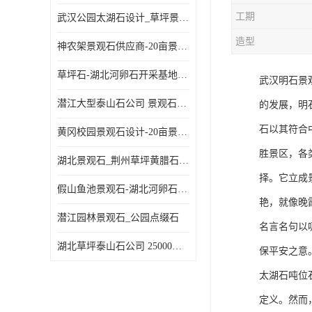
工期
武汉公园太湖石设计_草坪景观石
造型
神农架景观石供应商-20亩景观石基地-刻字石
草坪石-湖北河卵石开采基地-随州天然鹅卵石批发
武汉明石景
潜江大型泰山石公司 景观石厂家 华中大型景观石基地
的发展，明
石以其符合
黄冈校园景观石设计-20亩景观石基地
胜景区，各
湖北景观石_荆州草坪黄腊石公司
择。它立成
假山鱼池景观石-湖北河卵石开采基地-荆州河道鹅卵石厂家
艳，就像晚
潜江园林景观石_公园点缀石
名言名句以
湖北草坪泰山石公司 25000平米景观石基地
保平安之意
太湖石吨位
定义。然而