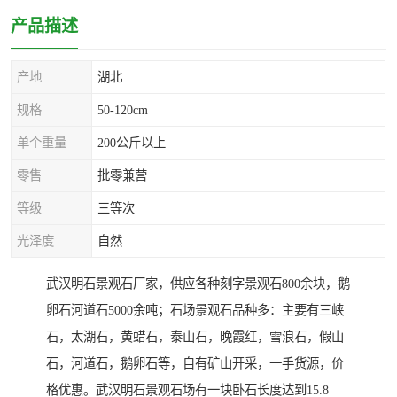
产品描述
产地
湖北
规格
50-120cm
单个重量
200公斤以上
零售
批零兼营
等级
三等次
光泽度
自然
武汉明石景观石厂家，供应各种刻字景观石800余块，鹅
卵石河道石5000余吨；石场景观石品种多：主要有三峡
石，太湖石，黄蜡石，泰山石，晚霞红，雪浪石，假山
石，河道石，鹅卵石等，自有矿山开采，一手货源，价
格优惠。武汉明石景观石场有一块卧石长度达到15.8