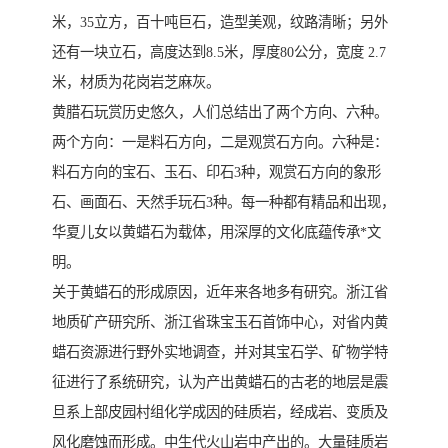
米，35立方，百十吨巨石，造型美观，纹路清晰；另外
还有一块立石，高度达到8.5米，厚度80公分，宽度 2.7
米，材质为花岗岩芝麻灰。
黄腊石玩赏历史悠久，人们总结出了两个方向、六种。
两个方向：一是料石方向，二是观赏石方向。六种是：
料石方向的宝石、玉石、印石3种，观赏石方向的象形
石、画面石、天然手玩石3种。每一种都有精品和出现，
华夏儿女以黄蜡石为载体，用深厚的文化底蕴传承*文
明。
关于黄蜡石的形成原因，近年来各地多有研究。浙江省
地质矿产研究所、浙江省珠宝玉石首饰中心，对省内黄
蜡石资源进行野外实地调查，并对其宝石学、矿物学特
征进行了系统研究，认为产出黄蜡石的古老的地层是震
旦系上部皮园村组化学成因的硅质岩，经成岩、变质及
风化磨蚀而形成。中生代火山岩中产出的。大量硅质岩