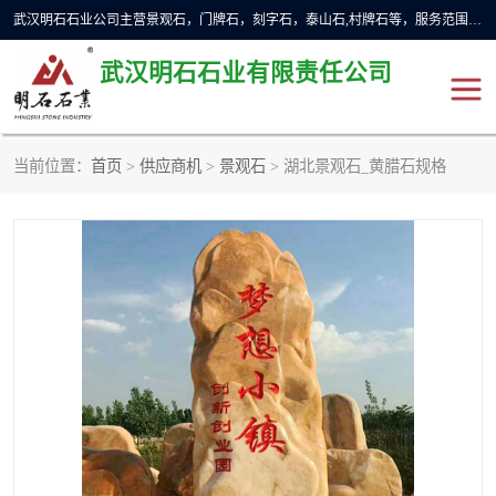
武汉明石石业公司主营景观石，门牌石，刻字石，泰山石,村牌石等，服务范围主要有：武汉，咸宁等地区。公司秉承敬业奉献、锐意创新的企业精神，从无到有，从小到大，以一种产业报国的创业精神，竭诚为客户提供服务，为社会设计财富。
武汉明石石业有限责任公司
当前位置：
首页
>
供应商机
>
景观石
> 湖北景观石_黄腊石规格
景观石
泰山石
门牌石
奠基石
黄蜡石
大型石雕
人物雕塑
异型石材
石雕狮子
刻字石