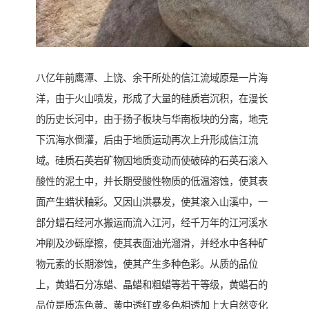
八亿年前鹰潭、上饶、余干所处的信江流域原是一片海
洋，由于火山喷发，形成了大量的硅质岩沉积，在漫长
的历史长河中，由于扬子板块与华南板块的分离，地壳
下沉海水倒灌，后由于地质运动再次上升形成信江流
域。硅质石英岩矿物因地质变动而使破碎的石英石滚入
酸性的泥土中，并长期受酸性物质的低温溶蚀，使其表
面产生蜡状釉彩。又因山洪暴发，使其滚入山溪中，一
部分蜡石经河水搬运而流入江河，经千万年的江河溪水
冲刷及沙砾摩擦，使其表面油光溜滑，并经水中各种矿
物元素的长期渗蚀，使其产生多种色彩。从质的品位
上，黄蜡石分冻蜡、晶蜡和粗蜡等若干等级，黄蜡石的
品位是质冻色黄。黄中透红或多色相透加上大自然变化