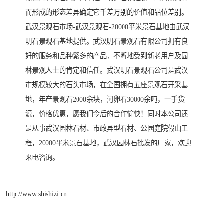
而形成的形态差异确定它千差万别的价值和品位差别。
武汉景观石市场-武汉景观石-20000平米景石基地由武汉
明石景观石基地提供。武汉明石景观石有限公司拥有良
好的服务和品种繁多的产品，不断地受到新老用户及园
林景观人士的肯定和信任。武汉明石景观石公司是武汉
市规模较大的石头市场，在全国拥有五座景观石开采基
地，年产景观石2000余块，河卵石30000余吨，一手货
源，价格优惠，愿我们今后的合作愉快！同时本公司还
是从事武汉园林石材、市政异型石材、公园庭院假山工
程，20000平米景石基地，武汉园林石批发的厂家，欢迎
来电咨询。
http://www.shishizi.cn