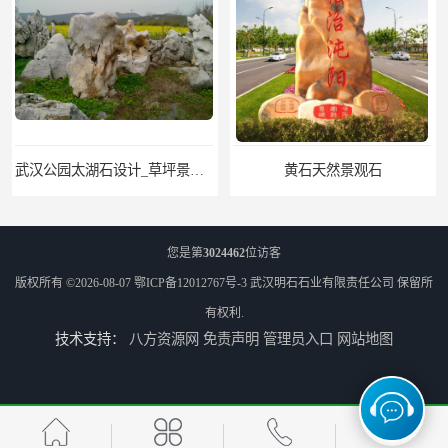
武汉公园太湖石设计_草坪景观石
黄石天然景观石
您是第
3024462
位访客
版权所有 ©2026-08-07
鄂ICP备12012767号-3
武汉明石石业有限责任公司
保留所
有权利.
技术支持：
八方资源网
免责声明
管理员入口
网站地图
武汉晚霞红景观石_公园点缀石_3000吨黑山石矿山
神农架庭院太湖石回收