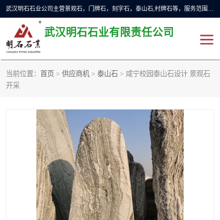
武汉明石石业公司主营景观石，门牌石，刻字石，泰山石,村牌石等，服务范围主要有：武汉，咸宁等地区。公司秉承敬业奉献、锐意创新的企业精神，从无到有，从小到大，以一种产业报国的创业精神，竭诚为客户提供服务，为社会设计财富。
武汉明石石业有限责任公司
当前位置：
首页
>
供应商机
>
泰山石
> 咸宁校园泰山石设计 景观石
景观石
泰山石
开采
门牌石
奠基石
黄蜡石
大型石雕
人物雕塑
异型石材
石雕狮子
刻字石