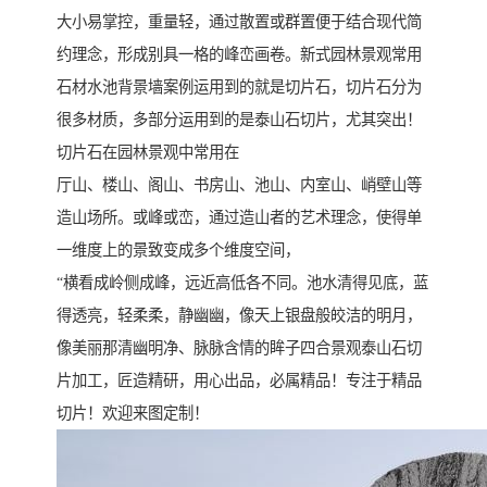
大小易掌控，重量轻，通过散置或群置便于结合现代简
约理念，形成别具一格的峰峦画卷。新式园林景观常用
石材水池背景墙案例运用到的就是切片石，切片石分为
很多材质，多部分运用到的是泰山石切片，尤其突出！
切片石在园林景观中常用在
厅山、楼山、阁山、书房山、池山、内室山、峭壁山等
造山场所。或峰或峦，通过造山者的艺术理念，使得单
一维度上的景致变成多个维度空间，
“横看成岭侧成峰，远近高低各不同。池水清得见底，蓝
得透亮，轻柔柔，静幽幽，像天上银盘般皎洁的明月，
像美丽那清幽明净、脉脉含情的眸子四合景观泰山石切
片加工，匠造精研，用心出品，必属精品！专注于精品
切片！欢迎来图定制！