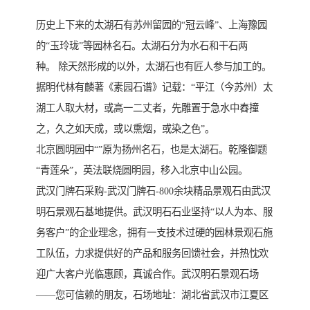
历史上下来的太湖石有苏州留园的“冠云峰”、上海豫园
的“玉玲珑”等园林名石。太湖石分为水石和干石两
种。 除天然形成的以外，太湖石也有匠人参与加工的。
据明代林有麟著《素园石谱》记载：“平江（今苏州）太
湖工人取大材，或高一二丈者，先雕置于急水中舂撞
之，久之如天成，或以熏烟，或染之色”。
北京圆明园中“”原为扬州名石，也是太湖石。乾隆御题
“青莲朵”，英法联烧圆明园，移入北京中山公园。
武汉门牌石采购-武汉门牌石-800余块精品景观石由武汉
明石景观石基地提供。武汉明石石业坚持“以人为本、服
务客户”的企业理念，拥有一支技术过硬的园林景观石施
工队伍，力求提供好的产品和服务回馈社会，并热忱欢
迎广大客户光临惠顾，真诚合作。武汉明石景观石场
——您可信赖的朋友，石场地址：湖北省武汉市江夏区