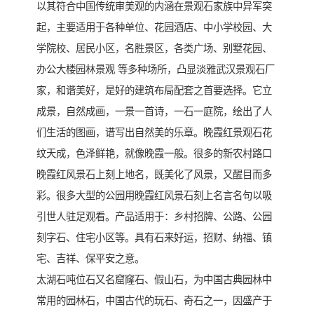
以其符合中国传统审美观的内涵在景观石家族中异军突
起，主要适用于各种单位、花园酒店、中小学校园、大
学院校、居民小区，名胜景区，各类广场、别墅花园、
办公大楼园林景观 等多种场所，凸显淡雅武汉景观石厂
家，和谐美好，是好的建筑布局配套之首要选择。它立
成景，自然成画，一景一首诗，一石一庭院，绘出了人
们生活的图画，谱写出自然美的乐章。晚霞红景观石花
纹天成，色泽鲜艳，就像晚霞一般。很多的新农村路口
晚霞红风景石上刻上地名，既美化了风景，又醒目而多
彩。很多大型的公园用晚霞红风景石刻上名言名句以吸
引世人驻足观看。产品适用于：乡村招牌、公路、公园
刻字石、住宅小区等。具有石来好运，招财、纳福、镇
宅、吉祥、保平安之意。
太湖石吨位石又名窟窿石、假山石，为中国古典园林中
常用的园林石，中国古代的玩石、奇石之一，因盛产于