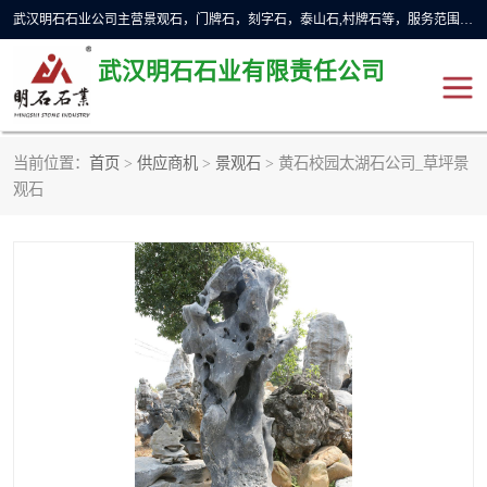
武汉明石石业公司主营景观石，门牌石，刻字石，泰山石,村牌石等，服务范围主要有：武汉，咸宁等地区。公司秉承敬业奉献、锐意创新的企业精神，从无到有，从小到大，以一种产业报国的创业精神，竭诚为客户提供服务，为社会设计财富。
武汉明石石业有限责任公司
当前位置：
首页
>
供应商机
>
景观石
> 黄石校园太湖石公司_草坪景
景观石
泰山石
观石
门牌石
奠基石
黄蜡石
大型石雕
人物雕塑
异型石材
石雕狮子
刻字石