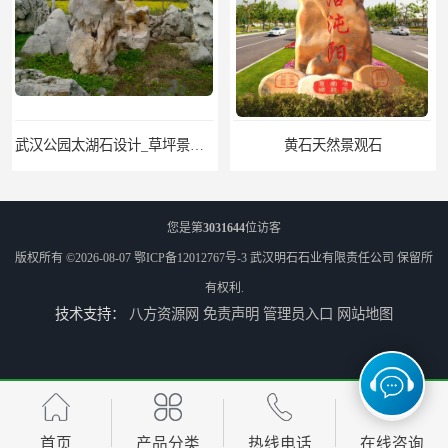
武汉公园太湖石设计_草坪景观石
黄石天然景观石
您是第
3031644
位访客
版权所有 ©2026-08-07
鄂ICP备12012767号-3
武汉明石石业有限责任公司
保留所
有权利.
技术支持：
八方资源网
免责声明
管理员入口
网站地图
武汉晚霞红景观石_公园点缀石_3000吨黑山石矿山
神农架庭院太湖石回收
首页
产品分类
热线电话
在线咨询