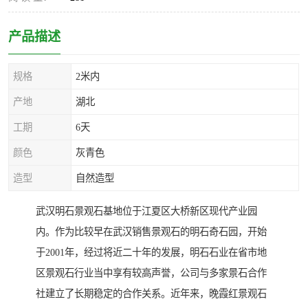
产品描述
规格
2米内
产地
湖北
工期
6天
颜色
灰青色
造型
自然造型
武汉明石景观石基地位于江夏区大桥新区现代产业园
内。作为比较早在武汉销售景观石的明石奇石园，开始
于2001年，经过将近二十年的发展，明石石业在省市地
区景观石行业当中享有较高声誉，公司与多家景石合作
社建立了长期稳定的合作关系。近年来，晚霞红景观石