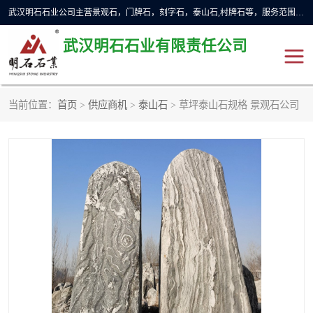
武汉明石石业公司主营景观石，门牌石，刻字石，泰山石,村牌石等，服务范围主要有：武汉，咸宁等地区。公司秉承敬业奉献、锐意创新的企业精神，从无到有，从小到大，以一种产业报国的创业精神，竭诚为客户提供服务，为社会设计财富。
武汉明石石业有限责任公司
当前位置：
首页
>
供应商机
>
泰山石
> 草坪泰山石规格 景观石公司
景观石
泰山石
门牌石
奠基石
黄蜡石
大型石雕
人物雕塑
异型石材
石雕狮子
刻字石