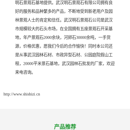
明石景观石基地提供。武汉明石景观石有限公司拥有良
好的服务和品种繁多的产品，不断地受到新老用户及园
林景观人士的肯定和信任。武汉明石景观石公司是武汉
市规模较大的石头市场，在全国拥有五座景观石开采基
地，年产景观石2000余块，河卵石30000余吨，一手货
源，价格优惠，愿我们今后的合作愉快！同时本公司还
是从事武汉园林石材、市政异型石材、公园庭院假山工
程，20000平米景石基地，武汉园林石批发的厂家，欢迎
来电咨询。
http://www.shishizi.cn
产品推荐