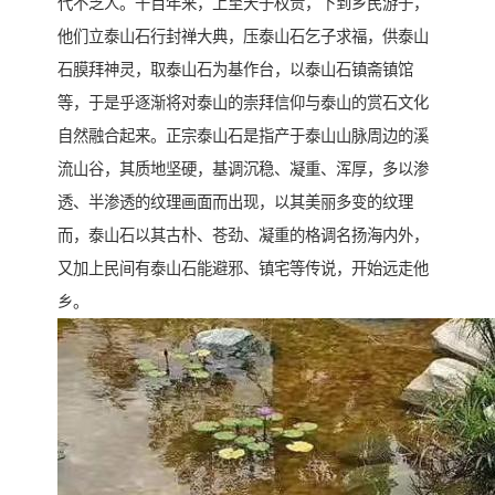
代不乏人。千百年来，上至天子权贵，下到乡民游子，
他们立泰山石行封禅大典，压泰山石乞子求福，供泰山
石膜拜神灵，取泰山石为基作台，以泰山石镇斋镇馆
等，于是乎逐渐将对泰山的崇拜信仰与泰山的赏石文化
自然融合起来。正宗泰山石是指产于泰山山脉周边的溪
流山谷，其质地坚硬，基调沉稳、凝重、浑厚，多以渗
透、半渗透的纹理画面而出现，以其美丽多变的纹理
而，泰山石以其古朴、苍劲、凝重的格调名扬海内外，
又加上民间有泰山石能避邪、镇宅等传说，开始远走他
乡。