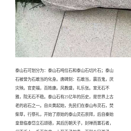
泰山石可划分为：泰山石吨位石和泰山石切片石；泰山
石被誉为石敢当的化身。唐碑刻：石敢当，震百鬼，厌
灾殃。官吏福，百姓康。风教盛，礼乐张。室无石不
雅，院无石不稳。泰山石有25亿年的历史，是世界上古
老的岩石之一。自炎黄起始，先民们在泰山布灵石，焚
柴草，行祭礼，开始了原始的泰山灵石崇拜，后自秦始
皇登临泰岱立石颂德，其后历朝天子，封禅而置石者，