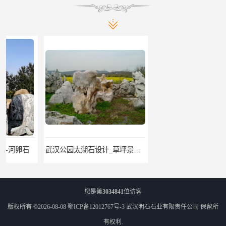
武汉公园太湖石设计_草坪景观石
黄石天然景观石
您是第
3034841
位访客
版权所有 ©2026-08-08
鄂ICP备12012767号-3
武汉明石石业有限责任公司
保留所
有权利.