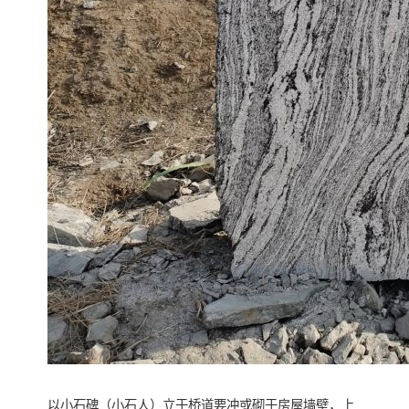
以小石碑（小石人）立于桥道要冲或砌于房屋墙壁，上