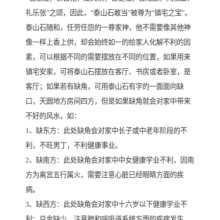
礼乐张”之颂，因此，“泰山石敢当”被尊为“镇宅之宝”。
泰山石随和，任劳任怨的一尊家神，他不需要像其他神
像一样上香上供，却会始终如一的给家人化解不利的因
素，可以根据不同的需要摆放在不同的位置，如果用来
镇宅安家，可将泰山石摆放在客厅、书房或者卧室，是
客厅；如果若有缺角，可用泰山石有字的一面面向缺
口，天圆地方房间四方，但是如果缺角就会对家中带来
不好的风水，如：
1、缺东方：此处缺角会对家中长子或中老年阶段的不
利，不旺男丁，不利健康事业。
2、缺南方：此处缺角会对家中中女健康学业不利，因南
方为离宫五行属火，需要注意心脏已经眼睛方面的疾
病。
3、缺西方：此处缺角会对家中十六岁以下健康学业不
利；兑金缺少，注意肺和呼吸道系统方面的疾病发生。