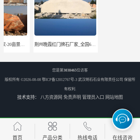
荆州晚霞红门牌石厂家_全国6大景观石矿山
咸宁黄蜡石门牌石厂家_800余块门牌石
您是第
3038465
位访客
版权所有 ©2026-08-08
鄂ICP备12012767号-3
武汉明石石业有限责任公司
保留所
有权利.
技术支持：
八方资源网
免责声明
管理员入口
网站地图
黄冈大理石门牌石_25000平米景观石基地
信阳三峡石门牌石公司_全国6大景观石矿山
首页
产品分类
热线电话
在线咨询