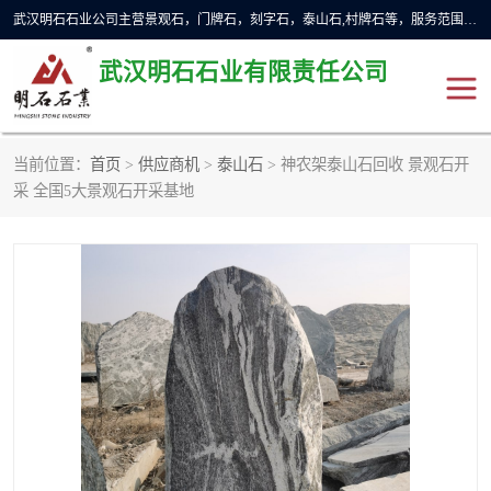
武汉明石石业公司主营景观石，门牌石，刻字石，泰山石,村牌石等，服务范围主要有：武汉，咸宁等地区。公司秉承敬业奉献、锐意创新的企业精神，从无到有，从小到大，以一种产业报国的创业精神，竭诚为客户提供服务，为社会设计财富。
武汉明石石业有限责任公司
当前位置：
首页
>
供应商机
>
泰山石
> 神农架泰山石回收 景观石开
景观石
泰山石
采 全国5大景观石开采基地
门牌石
奠基石
黄蜡石
大型石雕
人物雕塑
异型石材
石雕狮子
刻字石