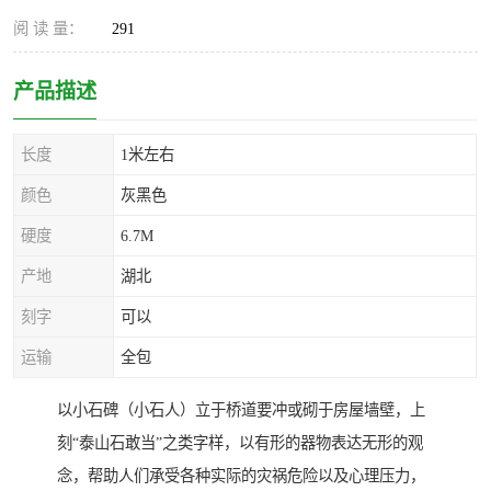
阅 读 量：
291
产品描述
长度
1米左右
颜色
灰黑色
硬度
6.7M
产地
湖北
刻字
可以
运输
全包
以小石碑（小石人）立于桥道要冲或砌于房屋墙壁，上
刻“泰山石敢当”之类字样，以有形的器物表达无形的观
念，帮助人们承受各种实际的灾祸危险以及心理压力，