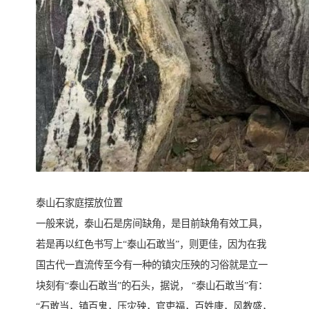
泰山石家庭摆放位置
一般来说，泰山石是房间缺角，是目前缺角有效工具，
若是再以红色书写上“泰山石敢当”，则更佳，因为在我
国古代一直流传至今有一种的镇灾压殃的习俗就是立一
块刻有“泰山石敢当”的石头，据说， “泰山石敢当”有：
“石敢当，镇百鬼，压灾殃，官吏福，百姓康，风教盛，