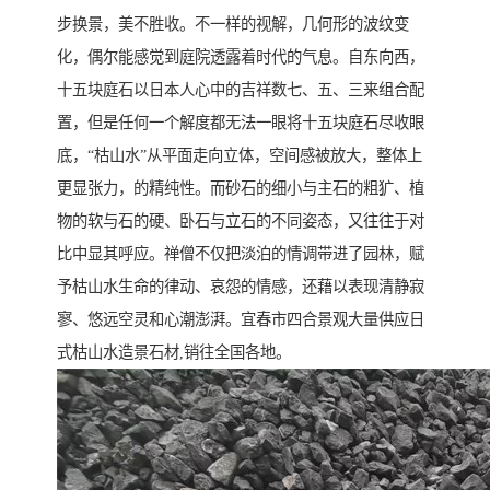
步换景，美不胜收。不一样的视解，几何形的波纹变
化，偶尔能感觉到庭院透露着时代的气息。自东向西，
十五块庭石以日本人心中的吉祥数七、五、三来组合配
置，但是任何一个解度都无法一眼将十五块庭石尽收眼
底，“枯山水”从平面走向立体，空间感被放大，整体上
更显张力，的精纯性。而砂石的细小与主石的粗犷、植
物的软与石的硬、卧石与立石的不同姿态，又往往于对
比中显其呼应。禅僧不仅把淡泊的情调带进了园林，赋
予枯山水生命的律动、哀怨的情感，还藉以表现清静寂
寥、悠远空灵和心潮澎湃。宜春市四合景观大量供应日
式枯山水造景石材,销往全国各地。