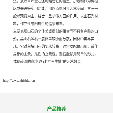
法。武汉草坪置石还可结合它的挡土、护坡和作为种植
床或器设等实用功能，用以点缀风景园林空间。置石一
般以观赏为主，结合一些功能方面的作用，以山石为材
料，作立性或附属性的造景布置。
主要表现山石的个体美或局部的组合而不具备完整的山
形。黑山石置石一般体量较小而分散，园林中容易实
现，它对单块山石的要求较高，通常以配景出现，或作
局部的主景，是性的立景观。置石能够用简单的形式，
体现较深的意境,达到“寸石生情”的艺术效果。
http://www.shishizi.cn
产品推荐