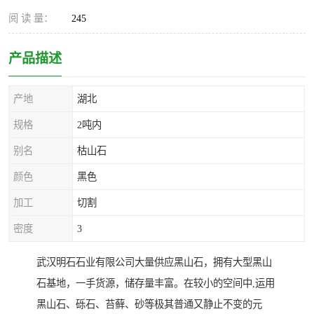
阅 读 量：
245
产品描述
产地
湖北
规格
2吨内
别名
枯山石
颜色
黑色
加工
切割
密度
3
武汉明石石业有限公司大量供应黑山石，拥有大型黑山
石基地，一手货源，储存量丰富。在较小的空间中,运用
黑山石、砾石、苔藓、砂等极其普通又静止不变的元