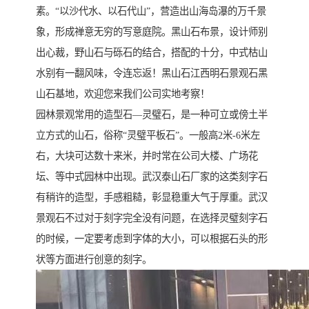
素。“以沙代水、以石代山”，营造出山海岛瀑的万千景
象，形成禅意无穷的写意庭院。黑山石布景，设计师别
出心裁，野山石与砾石的结合，搭配的十分，中式枯山
水别有一翻风味，令连忘返！黑山石江西明石景观石黑
山石基地，欢迎您来我们公司实地考察！
园林景观常用的造型石—灵璧石，是一种可立或傍土半
立方式的山石，俗称“灵璧平板石”。一般高2米-6米左
右，大块可达数十来米，并时常在公司大楼、广场花
坛、等中式园林中出现。武汉泰山石厂家的这类刻字石
有稍许的造型，手感粗糙，彰显稳重大气于厚重。武汉
景观石不过对于刻字完全没有问题，在选择灵璧刻字石
的时候，一定要考虑到字体的大小，可以根据石头的形
状等方面进行创意的刻字。