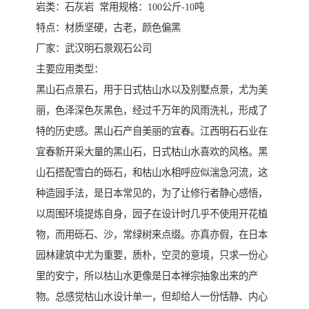
岩类：石灰岩 常用规格：100公斤-10吨
特点​‌‌：材质坚硬，古老，颜色偏黑
厂家：武汉明石景观石公司
主要应用类型：
黑山石点景石，用于日式枯山水以及别墅点景，尤为美
丽，色泽深色灰黑色，经过千万年的风雨洗礼，形成了
特的历史感。黑山石产自美丽的宜春。江西明石石业在
宜春新开采大量的黑山石，日式枯山水喜欢的风格。黑
山石搭配雪白的砾石，和枯山水相呼应似湍急河流，这
种造园手法，是日本常见的，为了让修行者静心感悟，
以周围环境提炼自身，园子在设计时几乎不使用开花植
物，而用砾石、沙，常绿树来点缀。亦真亦假，在日本
园林建筑中尤为重要，质朴，空灵的意境，只求一份心
里的安宁，所以枯山水更像是日本禅宗抽象出来的产
物。总感觉枯山水设计单一，但却给人一份恬静、内心