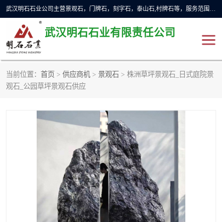
武汉明石石业公司主营景观石，门牌石，刻字石，泰山石,村牌石等，服务范围主要有：武汉，咸宁等地区。公司秉承敬业奉献、锐意创新的企业精神，从无到有，从小到大，以一种产业报国的创业精神，竭诚为客户提供服务，为社会设计财富。
武汉明石石业有限责任公司
当前位置：
首页
>
供应商机
>
景观石
> 株洲草坪景观石_日式庭院景
景观石
泰山石
观石_公园草坪景观石供应
门牌石
奠基石
黄蜡石
大型石雕
人物雕塑
异型石材
石雕狮子
刻字石