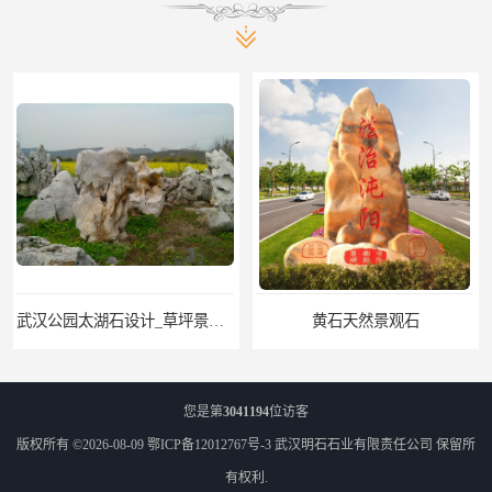
武汉公园太湖石设计_草坪景观石
黄石天然景观石
您是第
3041194
位访客
版权所有 ©2026-08-09
鄂ICP备12012767号-3
武汉明石石业有限责任公司
保留所
有权利.