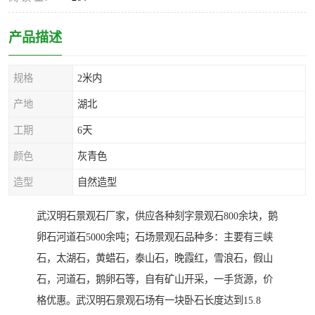
产品描述
规格
2米内
产地
湖北
工期
6天
颜色
灰青色
造型
自然造型
武汉明石景观石厂家，供应各种刻字景观石800余块，鹅
卵石河道石5000余吨；石场景观石品种多：主要有三峡
石，太湖石，黄蜡石，泰山石，晚霞红，雪浪石，假山
石，河道石，鹅卵石等，自有矿山开采，一手货源，价
格优惠。武汉明石景观石场有一块卧石长度达到15.8