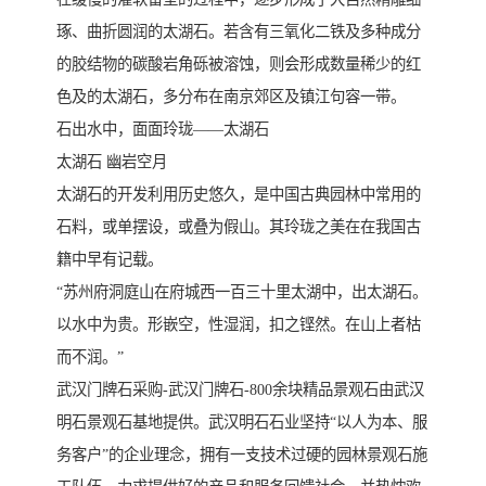
琢、曲折圆润的太湖石。若含有三氧化二铁及多种成分
的胶结物的碳酸岩角砾被溶蚀，则会形成数量稀少的红
色及的太湖石，多分布在南京郊区及镇江句容一带。
石出水中，面面玲珑——太湖石
太湖石 幽岩空月
太湖石的开发利用历史悠久，是中国古典园林中常用的
石料，或单摆设，或叠为假山。其玲珑之美在在我国古
籍中早有记载。
“苏州府洞庭山在府城西一百三十里太湖中，出太湖石。
以水中为贵。形嵌空，性湿润，扣之铿然。在山上者枯
而不润。”
武汉门牌石采购-武汉门牌石-800余块精品景观石由武汉
明石景观石基地提供。武汉明石石业坚持“以人为本、服
务客户”的企业理念，拥有一支技术过硬的园林景观石施