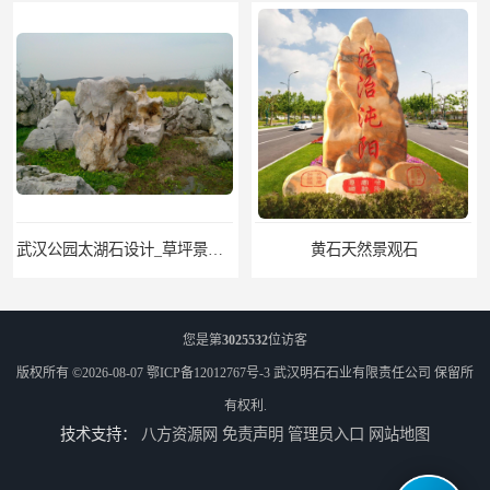
武汉公园太湖石设计_草坪景观石
黄石天然景观石
您是第
3025532
位访客
版权所有 ©2026-08-07
鄂ICP备12012767号-3
武汉明石石业有限责任公司
保留所
有权利.
技术支持：
八方资源网
免责声明
管理员入口
网站地图