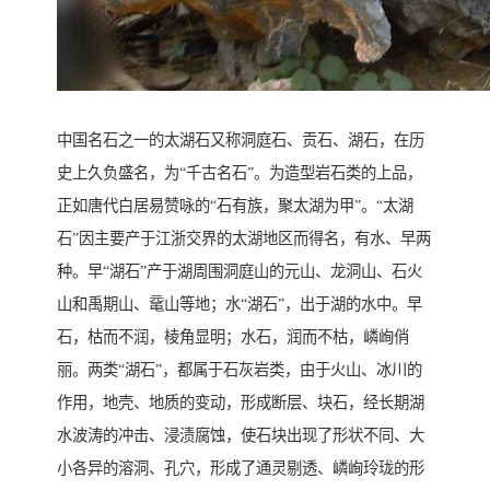
中国名石之一的太湖石又称洞庭石、贡石、湖石，在历
史上久负盛名，为“千古名石”。为造型岩石类的上品，
正如唐代白居易赞咏的“石有族，聚太湖为甲”。“太湖
石”因主要产于江浙交界的太湖地区而得名，有水、早两
种。早“湖石”产于湖周围洞庭山的元山、龙洞山、石火
山和禹期山、鼋山等地；水“湖石”，出于湖的水中。早
石，枯而不润，棱角显明；水石，润而不枯，嶙峋俏
丽。两类“湖石”，都属于石灰岩类，由于火山、冰川的
作用，地壳、地质的变动，形成断层、块石，经长期湖
水波涛的冲击、浸渍腐蚀，使石块出现了形状不同、大
小各异的溶洞、孔穴，形成了通灵剔透、嶙峋玲珑的形