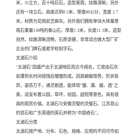
米，35立方，百十吨巨石，造型美观，纹路清晰；另外
还有一块立石，高度达到8.5米，厚度80公分，宽度 2.7
米，材质为花岗岩芝麻灰。另外我们拥有单块大体量景
观石重量130吨的泰山石，厚度1.3米，长度11.3米，造型
自然，纹路清晰流畅，石质坚硬，非常适合做大型厂矿
企业的门牌石或者学校刻字石。
太湖石介绍
“太湖石”因盛产出于太湖地区而古今闻名，它是由石灰
岩遭到长时间侵蚀后慢慢形成，因其蜿蜒怪势，形状各
异，姿态万千，通灵剔透，能体现“皱、漏、瘦、透”之
美，适宜布置公园，草坪，校园，庭院等景色，具有很
高的观赏价值。太湖石与安徽灵璧的灵璧石、江苏昆山
的昆石和广东英德的英石并称为“中国奇石”。
太湖石分类
太湖石按产地、分布、石色、规格、应用的不同可作如