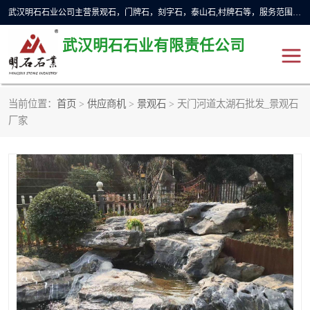
武汉明石石业公司主营景观石，门牌石，刻字石，泰山石,村牌石等，服务范围主要有：武汉，咸宁等地区。公司秉承敬业奉献、锐意创新的企业精神，从无到有，从小到大，以一种产业报国的创业精神，竭诚为客户提供服务，为社会设计财富。
武汉明石石业有限责任公司
当前位置：
首页
>
供应商机
>
景观石
> 天门河道太湖石批发_景观石
景观石
泰山石
厂家
门牌石
奠基石
黄蜡石
大型石雕
人物雕塑
异型石材
石雕狮子
刻字石