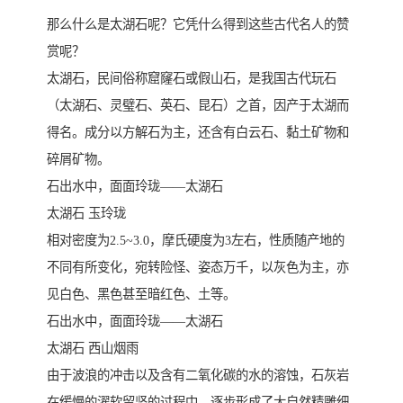
那么什么是太湖石呢？它凭什么得到这些古代名人的赞
赏呢？
太湖石，民间俗称窟窿石或假山石，是我国古代玩石
（太湖石、灵璧石、英石、昆石）之首，因产于太湖而
得名。成分以方解石为主，还含有白云石、黏土矿物和
碎屑矿物。
石出水中，面面玲珑——太湖石
太湖石 玉玲珑
相对密度为2.5~3.0，摩氏硬度为3左右，性质随产地的
不同有所变化，宛转险怪、姿态万千，以灰色为主，亦
见白色、黑色甚至暗红色、土等。
石出水中，面面玲珑——太湖石
太湖石 西山烟雨
由于波浪的冲击以及含有二氧化碳的水的溶蚀，石灰岩
在缓慢的濯软留坚的过程中，逐步形成了大自然精雕细