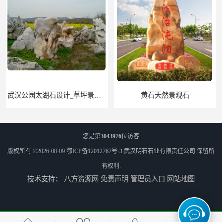
武汉公园太湖石设计_草坪景观石
黄石天然景观石
您是第
3043976
位访客
版权所有 ©2026-08-09
鄂ICP备12012767号-3
武汉明石石业有限责任公司
保留所
有权利.
技术支持：
八方资源网
免责声明
管理员入口
网站地图
武汉晚霞红景观石_公园点缀石_3000吨黑山石矿山
神农架庭院太湖石回收