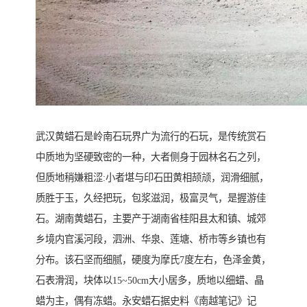
武汉黄蜡石是岭南石玩界广为流行的石玩，是传统赏石
中质地为坚硬致密的一种，大者侧身于园林名石之列，
但质地稍嫌粗涩:小者堪与印石田黄相颉颃，润滑细腻，
质胜于玉，久经把玩，包浆滋润，极富灵气，是握游佳
石。湖南黄蜡石，主要产于湖南省桂阳县太和镇、城郊
乡境内官溪河段，泗洲、华泉、莲塘、桥市等乡镇也有
分布。该石坚而细腻，硬度为摩氏7度左右，色泽金黄，
石表滑润，块体以15~50cm大小居多，质地以细蜡、晶
蜡为主，偶有冻蜡。永安蜡石据史料《南越笔记》记