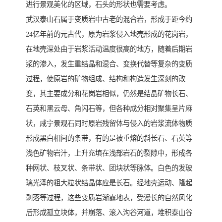
进行景观美化的区域，石头的形状也需要考虑。
武汉泰山石属于变质岩中古老的混合岩，形成于距今约
24亿年前的元古代，原为岩浆侵入地壳形成的花岗岩，
在地壳深处由于岩浆活动温度很高的地方，随着后期岩
浆的渗入，发生重结晶和混合、变换代替等复杂的变质
过程，使原岩的矿物组成、结构和构造发生深刻的改
变，其主要成分和花岗岩相似，仍然是结晶矿物长石、
石英和黑云母、角闪石等，但各种成分相对聚集呈片麻
状，咸宁景观石同时原岩残留体与侵入的岩浆流体物质
形成黑白相间的条带，有的是被重熔的斜长石、石英等
浅色矿物岩汁，上升充填在浅部岩石的裂隙中，形成各
种网状、枝叉状、条带状、团块状等脉体。白色的发玻
璃光泽的粗大粒状结晶体应是长石。经地壳运动、隆起
剥落等过程，这些变质岩渐露地表，受漫长的自然风化
后形成孤立块体，并崩落、滚入沟谷河道，堆积泰山谷