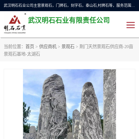
武汉明石石业公司主营景观石，门牌石，刻字石，泰山石,村牌石等，服务范围主要有：武汉，咸宁等地区。公司秉承敬业奉献、锐意创新的企业精神，从无到有，从小到大，以一种产业报国的创业精神，竭诚为客户提供服务，为社会设计财富。
武汉明石石业有限责任公司
当前位置：
首页
>
供应商机
>
景观石
> 荆门天然景观石供应商-20亩
景观石
泰山石
景观石基地-太湖石
门牌石
奠基石
黄蜡石
大型石雕
人物雕塑
异型石材
石雕狮子
刻字石