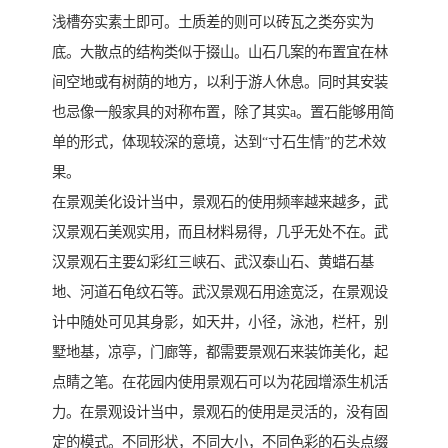
浅槽夯实素土即可。土质差的则可以砖瓦之类夯实为
底。大散点的结构类似于掇山。山石几案的布置宜在林
间空地或有树荫的地方，以利于游人休息。同时其安装
也忌像一般家具的对称布置，除了其实a。置石能够用简
单的形式，体现较深的意境，达到“寸石生情”的艺术效
果。
在景观美化设计当中，景观石的使用频率越来越多，武
汉景观石美观实用，而且材料易得，几乎无处不在。武
汉景观石主要幻彩红三峡石、武汉泰山石、黄蜡石基
地、河道石龟纹石等。武汉景观石用途宽泛，在景观设
计中随处可见其身影，如天井，小径，泳池，栏杆，别
墅地基，凉亭，门廊等，都需要景观石来装饰美化，起
点睛之笔。在花园内使用景观石可以为花园增添生机活
力。在景观设计当中，景观石的使用是灵活的，没有固
定的模式。不同形状，不同大小，不同色彩的石头点缀