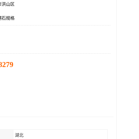
市洪山区
湖石规格
8279
湖北