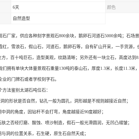
6天
颜色
自然造型
观石厂家，供应各种刻字景观石800余块，鹅卵石河道石5000余吨；石
霞红，雪浪石，假山石，河道石，鹅卵石等，自有矿山开采，一手货源，
35立方，百十吨巨石，造型美观，纹路清晰；另外还有一块立石，高度达到8.
我们拥有单块大体量景观石重量130吨的泰山石，厚度1.3米，长度11.
企业的门牌石或者学校刻字石。
个方法鉴别太湖石吨位石：
看洞的形状是否自然，钻孔一般为圆孔，洞形越是不规则越接近自然；
看洞中洞的角度，因钻杆不会打弯，角度越接近90度越好；
看石肤之否经打磨、酸蚀、喷沙制造，假石一般光滑圆润，无凹凸褶皱；
看洞与洞的位置关系，石生硬，原生石自然天成；