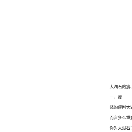
太湖石的瘦
一、瘦
嶙峋瘦削太
而言多么重
你对太湖石