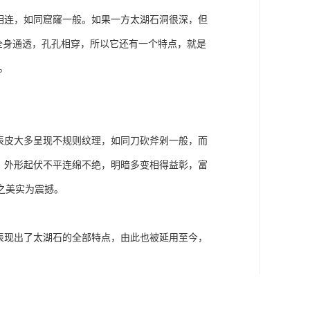
相连，如同窟窿一般。如果一方太湖石洞很深，但
石全身通透，孔孔相穿，所以它还有一个特点，就是
。
表皮大多呈现不规则纹理，如同刀砍斧剁一般，而
，外形起伏不平连绵不绝，明暗多变相得益彰，富
之美实为震撼。
表现出了太湖石的全部特点，由此也被延用至今，