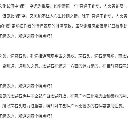
文化长河中“痩”一字尤为重要，如李清照一句“莫道不销魂，人比黄花瘦
，但见此“瘦”字，又怎能不让人心生怜悯之情，除了“莫道不销魂，人比黄
中的“痩”更能把作者的情怀表现的淋漓尽致，虽然饱经风霜但是却显得刚
了解多少，知道这四个特点吗？
之美，洞奇石秀，孔洞相连可观宇宙之奥妙。玩石头，洞石是可能，而太
，变则通，通则久之意。太湖石在漏这一方面的魅力是的，在目前奇石圈
了解多少，知道这四个特点吗？
常见的太湖石也并非全部产自太湖附近，在两广地区北京房山和秦岭的荆
。所以玩石头眼力很重要，特别对于品种产地比较多的石种要更加注意。
了解多少，知道这四个特点吗？