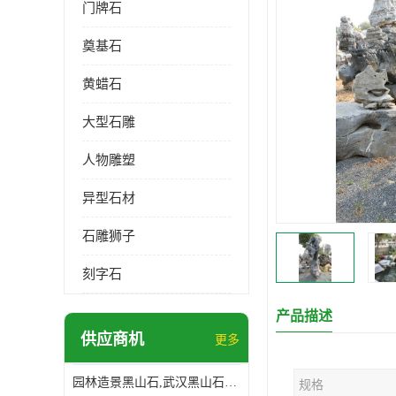
门牌石
奠基石
黄蜡石
大型石雕
人物雕塑
异型石材
石雕狮子
刻字石
产品描述
供应商机
更多
园林造景黑山石,武汉黑山石造景,日式园林黑山石加工
规格