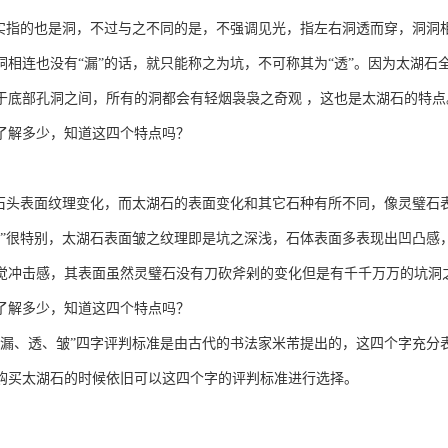
其实指的也是洞，不过与之不同的是，不强调见光，指左右洞透而穿，洞洞
洞相连也没有“漏”的话，就只能称之为坑，不可称其为“透”。因为太湖
于底部孔洞之间，所有的洞都会有轻烟袅袅之奇观 ，这也是太湖石的特点
了解多少，知道这四个特点吗？
指石头表面纹理变化，而太湖石的表面变化和其它石种有所不同，像灵璧石
皱”很特别，太湖石表面皱之纹理即是坑之深浅，石体表面多表现出凹凸感
觉冲击感，其表面虽然灵璧石没有刀砍斧剁的变化但是有千千万万的坑洞
了解多少，知道这四个特点吗？
、漏、透、皱”四字评判标准是由古代的书法家米芾提出的，这四个字充分
购买太湖石的时候依旧可以这四个字的评判标准进行选择。