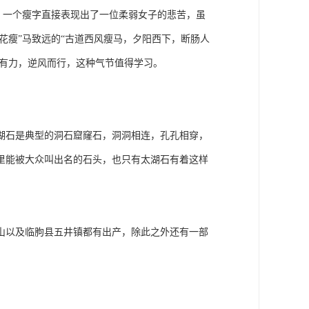
”，一个瘦字直接表现出了一位柔弱女子的悲苦，虽
花瘦”马致远的“古道西风瘦马，夕阳西下，断肠人
劲有力，逆风而行，这种气节值得学习。
湖石是典型的洞石窟窿石，洞洞相连，孔孔相穿，
里能被大众叫出名的石头，也只有太湖石有着这样
山以及临朐县五井镇都有出产，除此之外还有一部