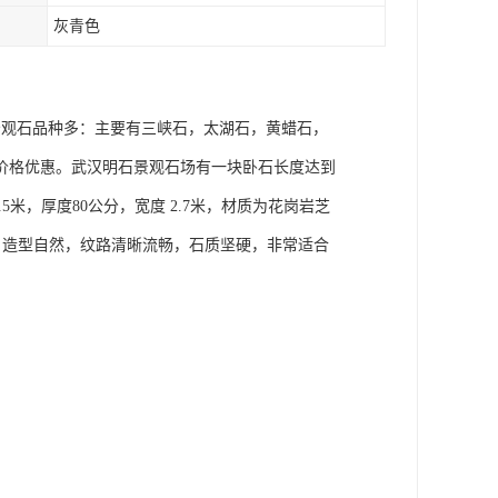
灰青色
场景观石品种多：主要有三峡石，太湖石，黄蜡石，
价格优惠。武汉明石景观石场有一块卧石长度达到
5米，厚度80公分，宽度 2.7米，材质为花岗岩芝
3米，造型自然，纹路清晰流畅，石质坚硬，非常适合