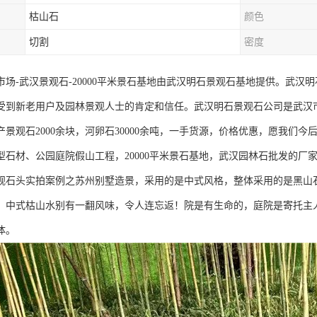
枯山石
颜色
切割
密度
市场-武汉景观石-20000平米景石基地由武汉明石景观石基地提供。武
受到新老用户及园林景观人士的肯定和信任。武汉明石景观石公司是武汉
产景观石2000余块，河卵石30000余吨，一手货源，价格优惠，愿我们
型石材、公园庭院假山工程，20000平米景石基地，武汉园林石批发的厂
观石头实拍案例之苏州别墅造景，采用的是中式风格，整体采用的是黑山
，中式枯山水别有一翻风味，令人连忘返！院是有生命的，庭院是寄托主
体。