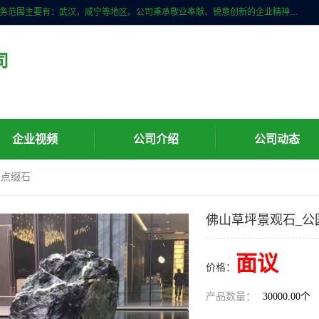
武汉明石石业公司主营景观石，门牌石，刻字石，泰山石,村牌石等，服务范围主要有：武汉，咸宁等地区。公司秉承敬业奉献、锐意创新的企业精神，从无到有，从小到大，以一种产业报国的创业精神，竭诚为客户提供服务，为社会设计财富。
司
企业视频
公司介绍
公司动态
园点缀石
佛山草坪景观石_公
面议
价格：
产品数量：
30000.00个