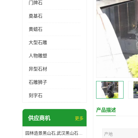
门牌石
奠基石
黄蜡石
大型石雕
人物雕塑
异型石材
石雕狮子
刻字石
产品描述
供应商机
更多
园林造景黑山石,武汉黑山石造景,日式园林黑山石加工
产地