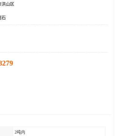
市洪山区
观石
8279
2吨内