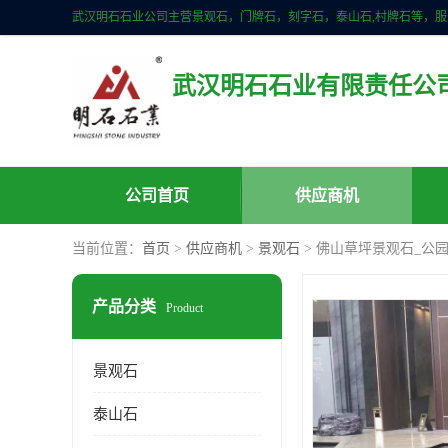
武汉明石石业有限责任公
公司首页
供应商机
当前位置：
首页
>
供应商机
>
景观石
> 佛山草坪景观石_公
产品分类
Product
景观石
泰山石