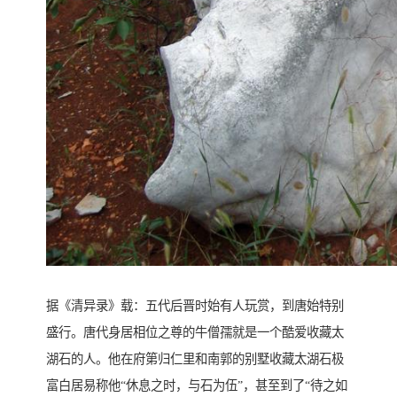
据《清异录》载：五代后晋时始有人玩赏，到唐始特别
盛行。唐代身居相位之尊的牛僧孺就是一个酷爱收藏太
湖石的人。他在府第归仁里和南郭的别墅收藏太湖石极
富白居易称他“休息之时，与石为伍”，甚至到了“待之如