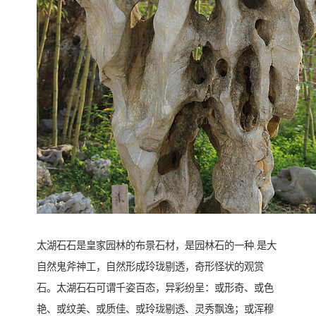
太湖石石是皇家园林的布景石材，是园林石的一种.是大
自然鬼斧神工，自然形成玲珑剔透，奇形怪状的观赏
石。太湖石石可谓千姿百态，异彩纷呈：或形奇、或色
艳、或纹美、或质佳、或玲珑剔透、灵秀飘逸；或浑穆