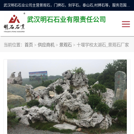
武汉明石石业公司主营景观石，门牌石，刻字石，泰山石,村牌石等，服务范围主要有：武汉，咸宁等地区。公司秉承敬业奉献、锐意创新的企业精神，从无到有，从小到大，以一种产业报国的创业精神，竭诚为客户提供服务，为社会设计财富。
武汉明石石业有限责任公司
当前位置：
首页
>
供应商机
>
景观石
> 十堰学校太湖石_景观石厂家
景观石
泰山石
门牌石
奠基石
黄蜡石
大型石雕
人物雕塑
异型石材
石雕狮子
刻字石