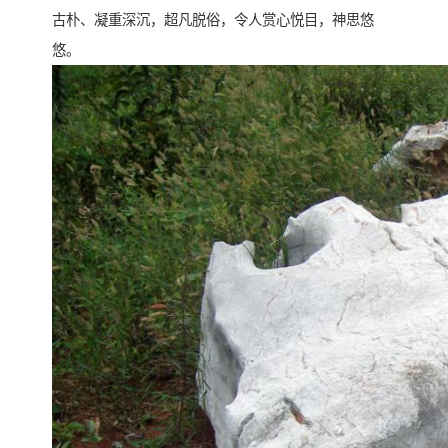
古朴、凝重深沉，超凡脱俗，令人赏心悦目，神思悠
悠。