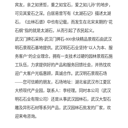
宾友，亲之如贤哲，重之如宝石，爱之如儿孙”的地步，
可见其爱石之深。白居易曾写有《太湖石记》描述太湖
石，《云林石谱》中也有记载，而发生在北宋末期的“花
石纲”指的就是太湖石，从而引起了农民起义。
武汉门牌石采购-武汉门牌石-800余块精品景观石由武汉
明石景观石基地提供。武汉明石石业坚持“以人为本、服
务客户”的企业理念，拥有一支技术过硬的园林景观石施
工队伍，力求提供好的产品和服务回馈社会，并热忱欢
迎广大客户光临惠顾，真诚合作。武汉明石景观石场
——您可信赖的朋友，石场地址：湖北省武汉市江夏区
大桥现代产业园，联系人：李经理。同时本公司（武汉
明石石业有限公司）还是从事武汉园林石，武汉大型石
雕及异形石材等系列产品，武汉园林石批发的厂家，欢
迎来电咨询。