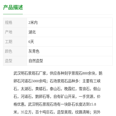
产品描述
规格
2米内
产地
湖北
工期
6天
颜色
灰青色
造型
自然造型
武汉明石景观石厂家，供应各种刻字景观石800余块，鹅
卵石河道石5000余吨；石场景观石品种多：主要有三峡
石，太湖石，黄蜡石，泰山石，晚霞红，雪浪石，假山
石，河道石，鹅卵石等，自有矿山开采，一手货源，价
格优惠。武汉明石景观石场有一块卧石长度达到15.8
米，35立方，百十吨巨石，造型美观，纹路清晰；另外