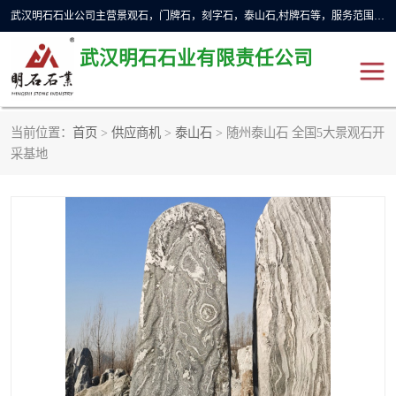
武汉明石石业公司主营景观石，门牌石，刻字石，泰山石,村牌石等，服务范围主要有：武汉，咸宁等地区。公司秉承敬业奉献、锐意创新的企业精神，从无到有，从小到大，以一种产业报国的创业精神，竭诚为客户提供服务，为社会设计财富。
武汉明石石业有限责任公司
当前位置：
首页
>
供应商机
>
泰山石
> 随州泰山石 全国5大景观石开
景观石
泰山石
采基地
门牌石
奠基石
黄蜡石
大型石雕
人物雕塑
异型石材
石雕狮子
刻字石