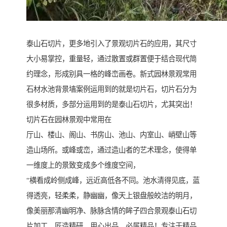
泰山石切片，更多地引入了景观切片石的应用，其尺寸
大小易掌控，重量轻，通过散置或群置便于结合现代简
约理念，形成别具一格的峰峦画卷。新式园林景观常用
石材水池背景墙案例运用到的就是切片石，切片石分为
很多材质，多部分运用到的是泰山石切片，尤其突出！
切片石在园林景观中常用在
厅山、楼山、阁山、书房山、池山、内室山、峭壁山等
造山场所。或峰或峦，通过造山者的艺术理念，使得单
一维度上的景致变成多个维度空间，
“横看成岭侧成峰，远近高低各不同。池水清得见底，蓝
得透亮，轻柔柔，静幽幽，像天上银盘般皎洁的明月，
像美丽那清幽明净、脉脉含情的眸子四合景观泰山石切
片加工，匠造精研，用心出品，必属精品！专注于精品