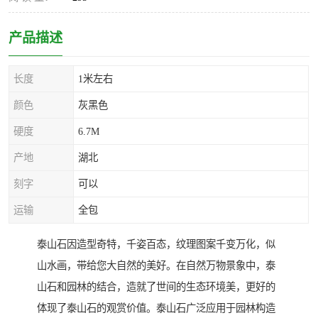
产品描述
长度
1米左右
颜色
灰黑色
硬度
6.7M
产地
湖北
刻字
可以
运输
全包
泰山石因造型奇特，千姿百态，纹理图案千变万化，似
山水画，带给您大自然的美好。在自然万物景象中，泰
山石和园林的结合，造就了世间的生态环境美，更好的
体现了泰山石的观赏价值。泰山石广泛应用于园林构造