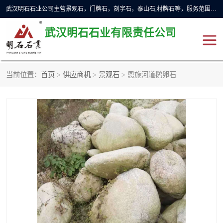
武汉明石石业公司主营景观石，门牌石，刻字石，泰山石,村牌石等，服务范围主要有：武汉，咸宁等地区。公司秉承敬业奉献、锐意创新的企业精神，从无到有，从小到大，以一种产业报国的创业精神，竭诚为客户提供服务，为社会设计财富。
武汉明石石业有限责任公司
当前位置：
首页
>
供应商机
>
景观石
> 恩施河道鹅卵石
景观石
泰山石
门牌石
奠基石
黄蜡石
大型石雕
人物雕塑
异型石材
石雕狮子
刻字石