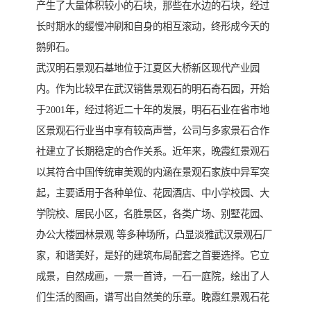
产生了大量体积较小的石块，那些在水边的石块，经过
长时期水的缓慢冲刷和自身的相互滚动，终形成今天的
鹅卵石。
武汉明石景观石基地位于江夏区大桥新区现代产业园
内。作为比较早在武汉销售景观石的明石奇石园，开始
于2001年，经过将近二十年的发展，明石石业在省市地
区景观石行业当中享有较高声誉，公司与多家景石合作
社建立了长期稳定的合作关系。近年来，晚霞红景观石
以其符合中国传统审美观的内涵在景观石家族中异军突
起，主要适用于各种单位、花园酒店、中小学校园、大
学院校、居民小区，名胜景区，各类广场、别墅花园、
办公大楼园林景观 等多种场所，凸显淡雅武汉景观石厂
家，和谐美好，是好的建筑布局配套之首要选择。它立
成景，自然成画，一景一首诗，一石一庭院，绘出了人
们生活的图画，谱写出自然美的乐章。晚霞红景观石花