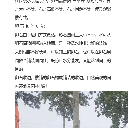
在传统水景造景中，卵石需依据“三不等”原则配置，石
之大小不等、石之高低不等、石之间距不等，使景观聚
散有致。
卵 石 其 他 功 能
卵石由于应用方式灵活，形态圆润且大小不一，水可从
卵石间隙慢慢渗入地面，是一种透水性非常好的装饰。
大树根部不好长草，可以铺上鹅卵石，也可以在卵石周
围做个铺装圈围住。既防止水分蒸发，又能达到固土的
目的。
卵石收边，散铺的卵石构成铺装的收边，自然美观的同
时还兼具园林功能。