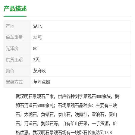
产品描述
产地
湖北
单车重量
33吨
光泽度
80
供货工期
3天
颜色
芝麻灰
安装方式
草坪点缀
武汉明石景观石厂家，供应各种刻字景观石800余块，鹅
卵石河道石5000余吨；石场景观石品种多：主要有三峡
石，太湖石，黄蜡石，泰山石，晚霞红，雪浪石，假山
石，河道石，鹅卵石等，自有矿山开采，一手货源，价
格优惠。武汉明石景观石场有一块卧石长度达到15.8