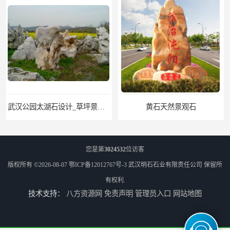
黄石天然景观石
武汉晚霞红景观石_公园点缀石_3000吨黑山石矿山
您是第
3024532
位访客
版权所有 ©2026-08-07
鄂ICP备12012767号-3
武汉明石石业有限责任公司
保留所
有权利.
技术支持：
八方资源网
免责声明
管理员入口
网站地图