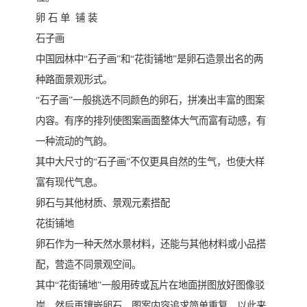
卵 石 单 铺 装
石子画
中国园林中“石子画”和“花街铺地”是卵石造景出名的两
种路面景观形式。
“石子画”一般挑选不同颜色的卵石，拼凑出丰富的图案
内容。有序的排列使图案画面整体大气而富有动感，有
一种流动的气韵。
其中大尺寸的“石子画”不仅更具自然的生气，也使大样
富有现代气息。
卵石与其他材质、景观元素搭配
花街铺地
卵石作为一种天然水景材料，还能与其他材料或小品搭
配，营造不同景观空间。
其中“花街铺地”一般用砖或瓦片在地面拼图放好图像驳
岸，然后再镶嵌卵石。图案内容追求简单重复，以此来