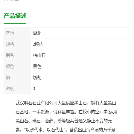
产品描述
产地
湖北
规格
2吨内
别名
枯山石
颜色
黑色
加工
切割
密度
3
武汉明石石业有限公司大量供应黑山石，拥有大型黑山
石基地，一手货源，储存量丰富。在较小的空间中,运用
黑山石、砾石、苔藓、砂等极其普通又静止不变的元
素。“以沙代水、以石代山”，营造出山海岛瀑的万千景