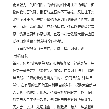
更显张力，的精纯性。而砂石的细小与主石的粗犷、植
物的软与石的硬、卧石与立石的不同姿态，又往往于对
比中显其呼应。禅僧不仅把淡泊的情调带进了园林，赋
予枯山水生命的律动、哀怨的情感，还藉以表现清静寂
寥、悠远空灵和心潮澎湃。宜春市四合景观大量供应日
式枯山水造景石材,销往全国各地。
武汉庭院摆放泰山石的作用：佛、禅、园林景观 ——
“佛系庭院”！
首先，何为“佛系庭院”呢？相关解释是：佛系庭院，特
色之一就是要将空灵做到和精致。在造园手法上，以创
建自然、和谐的景观意境为目的，“崇尚自然，师法自
然”，在有限的空间范围内利用自然条件，模拟大自然中
的美景，把建筑、山水、植物有机地融合为一体，使自
然美与人工美统一起来，创造出与自然环境协调共生、
天人合一之感，处境通幽，宁静致远，给人一种放松和