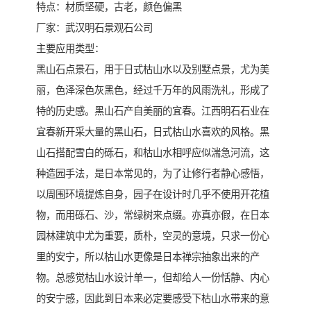
特点​‌‌：材质坚硬，古老，颜色偏黑
厂家：武汉明石景观石公司
主要应用类型：
黑山石点景石，用于日式枯山水以及别墅点景，尤为美
丽，色泽深色灰黑色，经过千万年的风雨洗礼，形成了
特的历史感。黑山石产自美丽的宜春。江西明石石业在
宜春新开采大量的黑山石，日式枯山水喜欢的风格。黑
山石搭配雪白的砾石，和枯山水相呼应似湍急河流，这
种造园手法，是日本常见的，为了让修行者静心感悟，
以周围环境提炼自身，园子在设计时几乎不使用开花植
物，而用砾石、沙，常绿树来点缀。亦真亦假，在日本
园林建筑中尤为重要，质朴，空灵的意境，只求一份心
里的安宁，所以枯山水更像是日本禅宗抽象出来的产
物。总感觉枯山水设计单一，但却给人一份恬静、内心
的安宁感，因此到日本来必定要感受下枯山水带来的意