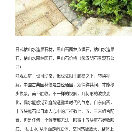
日式枯山水造景石材，黑山石园林点缀石，枯山水造景
石，枯山水园林园石，黑山石价格（武汉明石景观石公
司）
静观石庭，也可动常，但也驻限于廊檐之下，转换视
解。中国古典园林便是曲径通幽，须徜徉其间，才能移
步换景，美不胜收。不一样的视解，几何形的波纹变
化，偶尔能感觉到庭院透露着时代的气息。自东向西，
十五块庭石以日本人心中的吉祥数七、五、三来组合配
置，但是任何一个解度都无法一眼将十五块庭石尽收眼
底，“枯山水”从平面走向立体，空间感被放大，整体上