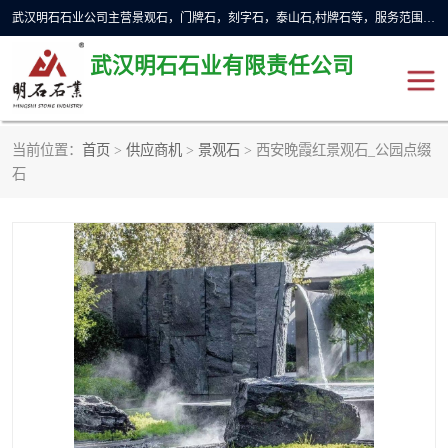
武汉明石石业公司主营景观石，门牌石，刻字石，泰山石,村牌石等，服务范围主要有：武汉，咸宁等地区。公司秉承敬业奉献、锐意创新的企业精神，从无到有，从小到大，以一种产业报国的创业精神，竭诚为客户提供服务，为社会设计财富。
武汉明石石业有限责任公司
当前位置：
首页
>
供应商机
>
景观石
> 西安晚霞红景观石_公园点缀
景观石
泰山石
石
门牌石
奠基石
黄蜡石
大型石雕
人物雕塑
异型石材
石雕狮子
刻字石