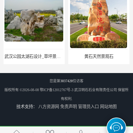
黄石天然景观石
武汉晚霞红景观石_公园点缀石_3000吨黑山石矿山
您是第
3037420
位访客
版权所有 ©2026-08-08
鄂ICP备12012767号-3
武汉明石石业有限责任公司
保留所
有权利.
技术支持：
八方资源网
免责声明
管理员入口
网站地图
神农架庭院太湖石回收
孝感学校太湖石公司