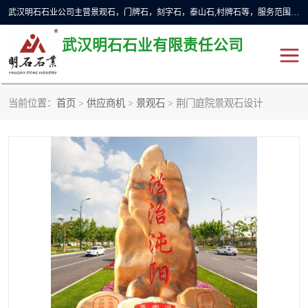
武汉明石石业公司主营景观石，门牌石，刻字石，泰山石,村牌石等，服务范围主要有：武汉，咸宁等地区。公司秉承敬业奉献、锐意创新的企业精神，从无到有，从小到大，以一种产业报国的创业精神，竭诚为客户提供服务，为社会设计财富。
武汉明石石业有限责任公司
当前位置：
首页
>
供应商机
>
景观石
> 荆门庭院景观石设计
景观石
泰山石
门牌石
奠基石
黄蜡石
大型石雕
人物雕塑
异型石材
石雕狮子
刻字石