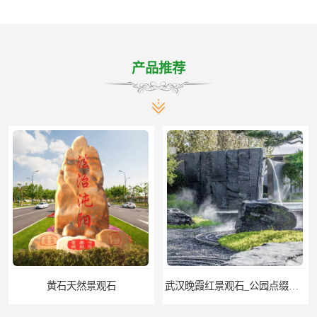
产品推荐
黄石天然景观石
武汉晚霞红景观石_公园点缀石_3000吨黑山石矿山