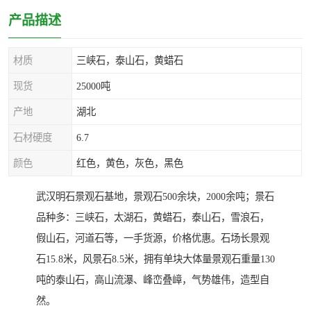
产品描述
材质
三峡石，泰山石，黄蜡石
现货
25000吨
产地
湖北
石材硬度
6.7
颜色
红色，黄色，灰色，黑色
武汉明石景观石基地，景观石500余块，2000余吨；景石
品种多：三峡石，太湖石，黄蜡石，泰山石，雪浪石，
假山石，河道石等，一手货源，价格优惠。石场长景观
石15.8米，风景石8.5米，拥有单块大体量景观石重量130
吨的泰山石，高山流瀑、峰峦叠嶂，气势雄伟，造型自
然。