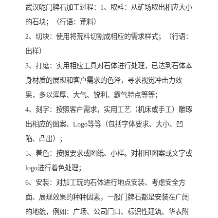
武汉呢门牌石加工过程：1、取料：从矿场取出相应大小
的石块；（行语：荒料）
2、切块：使用将荒料切割成相应的需求样式；（行语：
出样）
3、打磨：实用相应工具对石体进行处理，已达到石体本
身材质的展现和客户需求的色泽，寻求视觉冲击力效
果，多以浑厚、大气、锐利、霸气特点等等；
4、刻字：按照客户需求，实用工艺（机床或手工）雕琢
出相应的图案、Logo等等（包括字体要求、大小、凹
陷、凸出）；
5、着色：按照要求或图纸、小样。对相印图案或文字或
logo进行着色处理；
6、安装：对加工玩的石体进行地点安装、考虑安全方
面、展现效果的种种因素，一般门牌石都是安装在广阔
的地貌，例如：广场、公司门口、标识性建筑、华表附