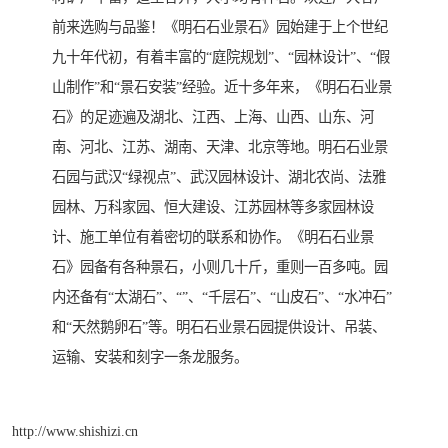
前来选购与品鉴！《明石石业景石》园始建于上个世纪
九十年代初，有着丰富的“庭院规划”、“园林设计”、“假
山制作”和“景石安装”经验。近十多年来，《明石石业景
石》的足迹遍及湖北、江西、上海、山西、山东、河
南、河北、江苏、湖南、天津、北京等地。明石石业景
石园与武汉“绿视点”、武汉园林设计、湖北农尚、法雅
园林、万科家园、恒大建设、江苏园林等多家园林设
计、施工单位有着密切的联系和协作。《明石石业景
石》园备有各种景石，小则几十斤，重则一百多吨。园
内还备有“太湖石”、“”、“千层石”、“山皮石”、“水冲石”
和“天然鹅卵石”等。明石石业景石园提供设计、吊装、
运输、安装和刻字一条龙服务。
http://www.shishizi.cn