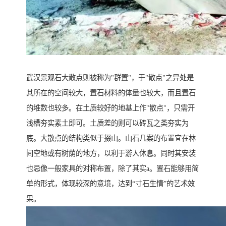
武汉景观石大散点则被称为"群置"，于"散点"之异处是
其所在的空间较大，置石材料的体量也较大，而且置石
的堆数也较多。在土质较好的地基上作"散点"，只需开
浅槽夯实素土即可。土质差的则可以砖瓦之类夯实为
底。大散点的结构类似于掇山。山石几案的布置宜在林
间空地或有树荫的地方，以利于游人休息。同时其安装
也忌像一般家具的对称布置，除了其实a。置石能够用简
单的形式，体现较深的意境，达到“寸石生情”的艺术效
果。