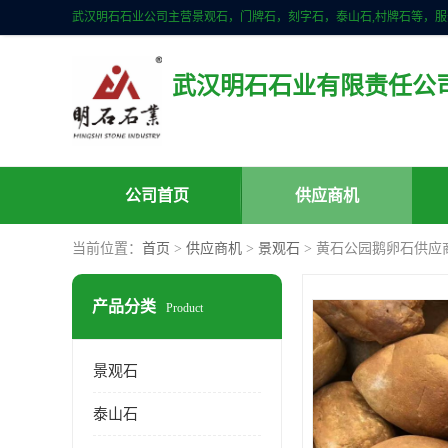
武汉明石石业有限责任公
公司首页
供应商机
当前位置：
首页
>
供应商机
>
景观石
> 黄石公园鹅卵石供应
产品分类
Product
景观石
泰山石