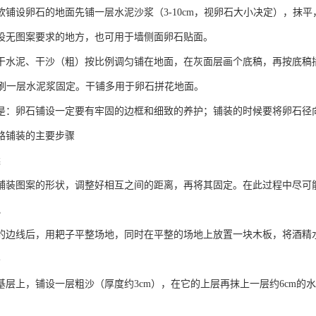
欲铺设卵石的地面先铺一层水泥沙浆（3-10cm，视卵石大小决定），抹
设无图案要求的地方，也可用于墙侧面卵石贴面。
干水泥、干沙（粗）按比例调匀铺在地面，在灰面层画个底稿，再按底稿
%再刷一层水泥浆固定。干铺多用于卵石拼花地面。
是：卵石铺设一定要有牢固的边框和细致的养护；铺装的时候要将卵石径
路铺装的主要步骤
案
铺装图案的形状，调整好相互之间的距离，再将其固定。在此过程中尽可
地
的边线后，用耙子平整场地，同时在平整的场地上放置一块木板，将酒精
层
基层上，铺设一层粗沙（厚度约3cm），在它的上层再抹上一层约6cm的水