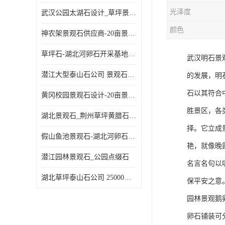
光泽度
武汉公园太湖石设计_草坪景观石
颜色
神农架景观石供应商-20亩景观石基地-刻字石
草坪石-湖北河卵石开采基地-随州天然鹅卵石批发
武汉明石景
潜江大型泰山石公司 景观石厂家 华中大型景观石基地
的发展，明
石以其符合
黄冈校园景观石设计-20亩景观石基地
胜景区，各
湖北景观石_荆州草坪黄腊石公司
择。它立成
假山鱼池景观石-湖北河卵石开采基地-荆州河道鹅卵石厂家
艳，就像晚
潜江园林景观石_公园点缀石
名言名句以
湖北草坪泰山石公司 25000平米景观石基地
保平安之意
园林景观鹅
卵石铺装可