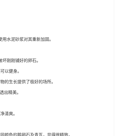
使用水泥砂浆对其重新加固。
破坏刚刚铺好的卵石。
还可以健身。
植物的生长提供了极好的场所。
中透出精美。
干净清爽。
不同颜色的鹅卵石及青瓦，显得很精致。