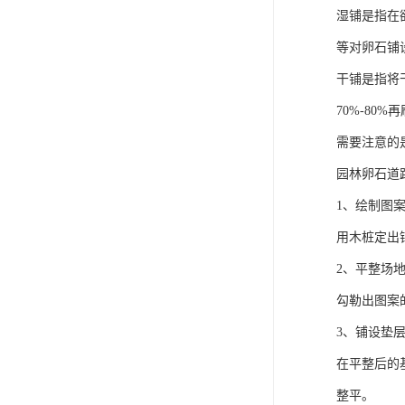
湿铺是指在
等对卵石铺
干铺是指将
70%-80
需要注意的
园林卵石道
1、绘制图
用木桩定出
2、平整场
勾勒出图案
3、铺设垫
在平整后的
整平。