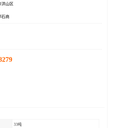
市洪山区
卵石商
8279
33吨