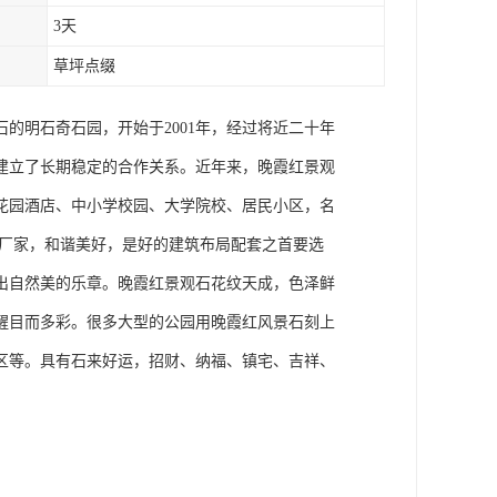
3天
草坪点缀
的明石奇石园，开始于2001年，经过将近二十年
建立了长期稳定的合作关系。近年来，晚霞红景观
花园酒店、中小学校园、大学院校、居民小区，名
石厂家，和谐美好，是好的建筑布局配套之首要选
出自然美的乐章。晚霞红景观石花纹天成，色泽鲜
醒目而多彩。很多大型的公园用晚霞红风景石刻上
区等。具有石来好运，招财、纳福、镇宅、吉祥、