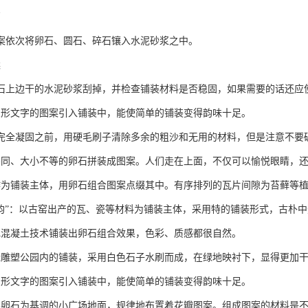
石
案依次将卵石、圆石、碎石镶入水泥砂浆之中。
案
石上边干的水泥砂浆刮掉，并检查铺装材料是否稳固，如果需要的话还应
象形文字的图案引入铺装中，能使简单的铺装变得韵味十足。
完全凝固之前，用硬毛刷子清除多余的粗沙和无用的材料，但是注意不要
不同、大小不等的卵石拼装成图案。人们走在上面，不仅可以愉悦眼睛，
作为铺装主体，用卵石组合图案点缀其中。有序排列的瓦片间隙为苔藓等
遗韵”：以古窑出产的瓦、瓷等材料为铺装主体，采用特的铺装形式，古朴
色混凝土技术铺装出卵石组合效果，色彩、质感都很自然。
际雕塑公园内的铺装，采用白色石子水刷而成，在绿地映衬下，显得更加
象形文字的图案引入铺装中，能使简单的铺装变得韵味十足。
鹅卵石为基调的小广场地面，规律地布置着花瓣图案。组成图案的材料是