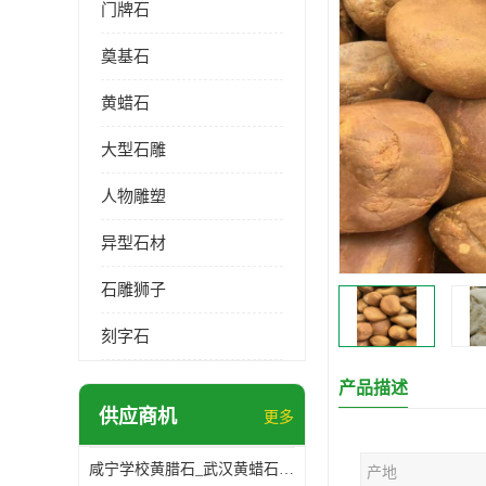
门牌石
奠基石
黄蜡石
大型石雕
人物雕塑
异型石材
石雕狮子
刻字石
产品描述
供应商机
更多
咸宁学校黄腊石_武汉黄蜡石基地
产地