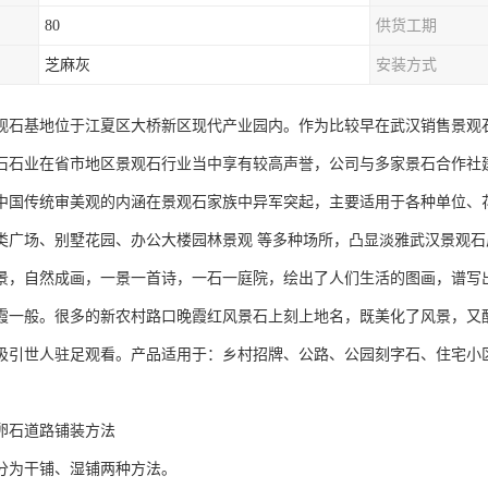
80
供货工期
芝麻灰
安装方式
观石基地位于江夏区大桥新区现代产业园内。作为比较早在武汉销售景观石
石石业在省市地区景观石行业当中享有较高声誉，公司与多家景石合作社
中国传统审美观的内涵在景观石家族中异军突起，主要适用于各种单位、
类广场、别墅花园、办公大楼园林景观 等多种场所，凸显淡雅武汉景观
景，自然成画，一景一首诗，一石一庭院，绘出了人们生活的图画，谱写
霞一般。很多的新农村路口晚霞红风景石上刻上地名，既美化了风景，又
吸引世人驻足观看。产品适用于：乡村招牌、公路、公园刻字石、住宅小
。
卵石道路铺装方法
分为干铺、湿铺两种方法。