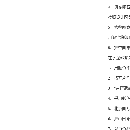
4、填充卵
按照设计图
5、修整图
用泥铲将卵
6、把中国
在水泥砂浆
1、用颜色
2、将瓦片
3、“古窑
4、采用彩
5、北京国
6、把中国
7、以白色