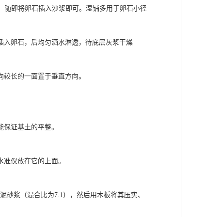
平，随即将卵石插入沙浆即可。湿铺多用于卵石小径
插入卵石，后均匀洒水淋透，待底层灰浆干燥
向较长的一面置于垂直方向。
能保证基土的平整。
水准仪放在它的上面。
泥砂浆（混合比为7:1），然后用木板将其压实、