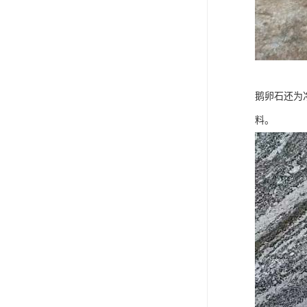
鹅卵石还为
料。