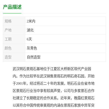
产品描述
规格
2米内
产地
湖北
工期
6天
颜色
灰青色
造型
自然造型
武汉明石景观石基地位于江夏区大桥新区现代产业园
内。作为比较早在武汉销售景观石的明石奇石园，开始
于2001年，经过将近二十年的发展，明石石业在省市地
区景观石行业当中享有较高声誉，公司与多家景石合作
社建立了长期稳定的合作关系。近年来，晚霞红景观石
以其符合中国传统审美观的内涵在景观石家族中异军突