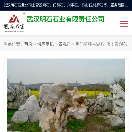
武汉明石石业公司主营景观石，门牌石，刻字石，泰山石,村牌石等，服务范围主要有：武汉，咸宁等地区。公司秉承敬业奉献、锐意创新的企业精神，从无到有，从小到大，以一种产业报国的创业精神，竭诚为客户提供服务，为社会设计财富。
武汉明石石业有限责任公司
当前位置：
首页
>
供应商机
>
景观石
> 荆门草坪太湖石_假山景观石
景观石
泰山石
门牌石
奠基石
黄蜡石
大型石雕
人物雕塑
异型石材
石雕狮子
刻字石