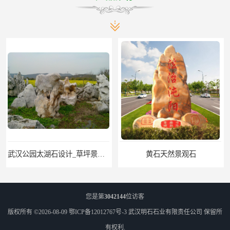
武汉公园太湖石设计_草坪景观石
黄石天然景观石
您是第
3042144
位访客
版权所有 ©2026-08-09
鄂ICP备12012767号-3
武汉明石石业有限责任公司
保留所
有权利.