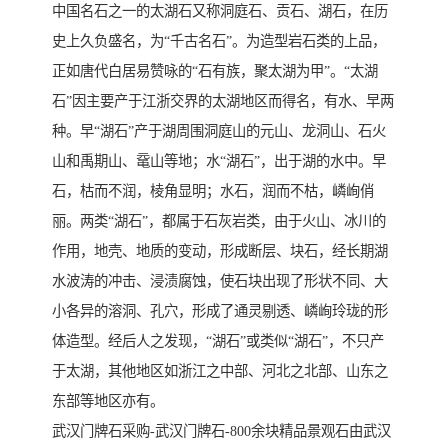
中国名石之一的太湖石又称洞庭石、贡石、湖石，在历
史上久负盛名，为“千古名石”。为造型岩石类的上品，
正如唐代白居易赞咏的“石有族，聚太湖为甲”。“太湖
石”因主要产于江浙交界的太湖地区而得名，有水、早两
种。早“湖石”产于湖周围洞庭山的元山、龙洞山、石火
山和禹期山、鼋山等地；水“湖石”，出于湖的水中。早
石，枯而不润，棱角显明；水石，润而不枯，嶙峋俏
丽。两类“湖石”，都属于石灰岩类，由于火山、冰川的
作用，地壳、地质的变动，形成断层、块石，经长期湖
水波涛的冲击、浸渍腐蚀，使石块出现了形状不同、大
小各异的溶洞、孔穴，形成了通灵剔透、嶙峋玲珑的形
体造型。经后人之发现，“湖石”或类似“湖石”，不只产
于太湖，其他地区如浙江之中部、河北之北部、山东之
东部等地区亦有。
武汉门牌石采购-武汉门牌石-800余块精品景观石由武汉