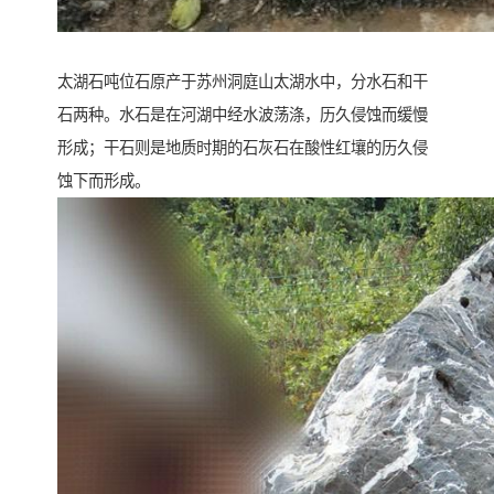
太湖石吨位石原产于苏州洞庭山太湖水中，分水石和干
石两种。水石是在河湖中经水波荡涤，历久侵蚀而缓慢
形成；干石则是地质时期的石灰石在酸性红壤的历久侵
蚀下而形成。