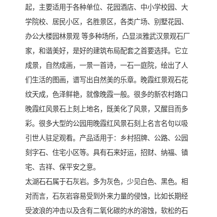
起，主要适用于各种单位、花园酒店、中小学校园、大
学院校、居民小区，名胜景区，各类广场、别墅花园、
办公大楼园林景观 等多种场所，凸显淡雅武汉景观石厂
家，和谐美好，是好的建筑布局配套之首要选择。它立
成景，自然成画，一景一首诗，一石一庭院，绘出了人
们生活的图画，谱写出自然美的乐章。晚霞红景观石花
纹天成，色泽鲜艳，就像晚霞一般。很多的新农村路口
晚霞红风景石上刻上地名，既美化了风景，又醒目而多
彩。很多大型的公园用晚霞红风景石刻上名言名句以吸
引世人驻足观看。产品适用于：乡村招牌、公路、公园
刻字石、住宅小区等。具有石来好运，招财、纳福、镇
宅、吉祥、保平安之意。
太湖石石属于石灰岩。多为灰色，少见白色、黑色。相
对而言，石灰岩容易受到外来力量的侵蚀，比如长期经
受波浪的冲击以及含有二氧化碳的水的溶蚀，软松的石