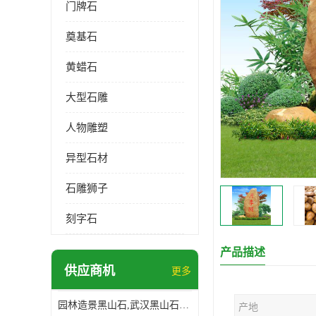
门牌石
奠基石
黄蜡石
大型石雕
人物雕塑
异型石材
石雕狮子
刻字石
产品描述
供应商机
更多
园林造景黑山石,武汉黑山石造景,日式园林黑山石加工
产地