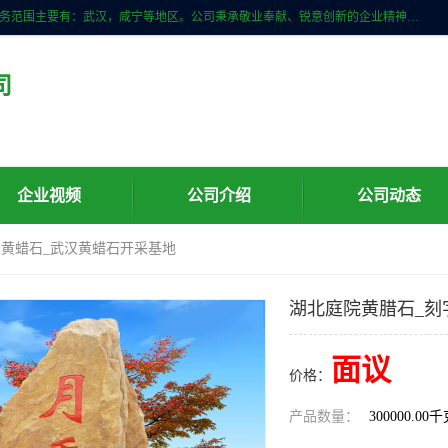
武汉明石石业公司主营景观石，门牌石，刻字石，泰山石,村牌石等，服务范围主要有：武汉，咸宁等地区。公司秉承敬业奉献、锐意创新的企业精神，从无到有，从小到大，以一种产业报国的创业精神，竭诚为客户提供服务，为社会设计财富。
司
企业视频
公司介绍
公司动态
字黄蜡石_武汉黄蜡石开采基地
湖北庭院黄腊石_刻
面议
价格：
产品数量：
300000.00