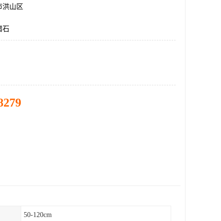
市洪山区
腊石
8279
50-120cm