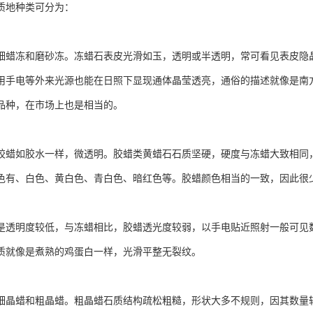
质地种类可分为：
细蜡冻和磨砂冻。冻蜡石表皮光滑如玉，透明或半透明，常可看见表皮隐晶
用手电等外来光源也能在日照下显现通体晶莹透亮，通俗的描述就像是南
品种，在市场上也是相当的。
胶蜡如胶水一样，微透明。胶蜡类黄蜡石石质坚硬，硬度与冻蜡大致相同
色有、白色、黄白色、青白色、暗红色等。胶蜡颜色相当的一致，因此很
是透明度较低，与冻蜡相比，胶蜡透光度较弱，以手电贴近照射一般可见
质就像是煮熟的鸡蛋白一样，光滑平整无裂纹。
细晶蜡和粗晶蜡。粗晶蜡石质结构疏松粗糙，形状大多不规则，因其数量