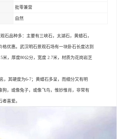
批零兼营
自然
场景观石品种多：主要有三峡石，太湖石，黄蜡石，
价格优惠。武汉明石景观石场有一块卧石长度达到
5米，厚度80公分，宽度 2.7米，材质为花岗岩芝
名，其硬度为6-7；黄蜡石多呈，而细分又有明
像狗，或像兔子，或像飞鸟，惟妙惟肖，非常有
石者喜爱。