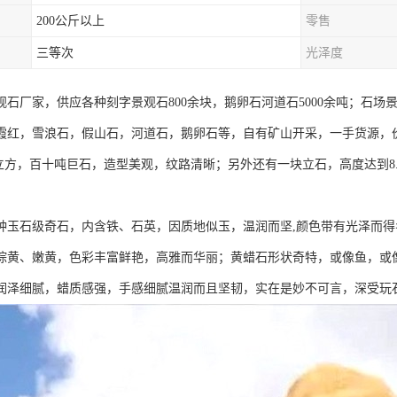
200公斤以上
零售
三等次
光泽度
观石厂家，供应各种刻字景观石800余块，鹅卵石河道石5000余吨；石
霞红，雪浪石，假山石，河道石，鹅卵石等，自有矿山开采，一手货源，
35立方，百十吨巨石，造型美观，纹路清晰；另外还有一块立石，高度达到8.
种玉石级奇石，内含铁、石英，因质地似玉，温润而坚,颜色带有光泽而得
棕黄、嫩黄，色彩丰富鲜艳，高雅而华丽；黄蜡石形状奇特，或像鱼，或
润泽细腻，蜡质感强，手感细腻温润而且坚韧，实在是妙不可言，深受玩