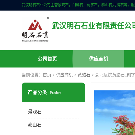
武汉明石石业有限责任公
公司首页
供应商机
当前位置：
首页
>
供应商机
>
黄蜡石
> 湖北庭院黄腊石_刻
产品分类
Product
景观石
泰山石