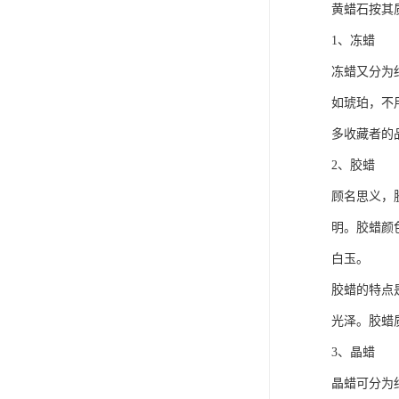
黄蜡石按其
1、冻蜡
冻蜡又分为
如琥珀，不
多收藏者的
2、胶蜡
顾名思义，
明。胶蜡颜
白玉。
胶蜡的特点
光泽。胶蜡
3、晶蜡
晶蜡可分为