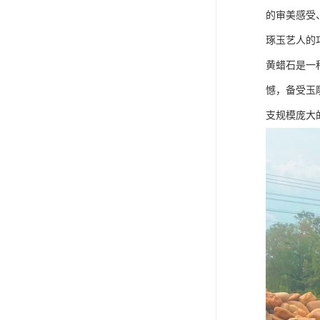
的审美感受
琢玉艺人的
黄蜡石是一
憾，备受玉
支规模庞大