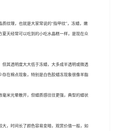
质纹理，也就是大家常说的“指甲纹”，冻蜡，嫩
方夏天经常可以吃到的小吃水晶糕一样，是现在众
，但其透明度大大低于冻蜡，大多成半透明或微透
少存在棉点现象，特别是白色胶蜡冻现象很像羊脂
数毫米光晕散开，但蜡质感往往更强，典型的蜡状
较大，时间长了颜色容易变暗，观赏价值一般，如