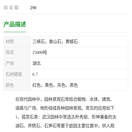
阅 读 量：
290
产品描述
材质
三峡石，泰山石，黄蜡石
现货
25000吨
产地
湖北
石材硬度
6.7
颜色
红色，黄色，灰色，黑色
在现代园林中，园林景观石常结合植物、水体、建筑、
道路与广场、地形组成各种园林景观。常见的应用如下:
1、孤赏石景：武汉园林中常选古朴秀丽、形神兼备的太
湖石、斧劈石、石笋石等置于庭园主要位置中，供入观