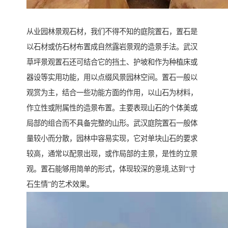
从业园林景观石材，我们不得不知的庭院置石，置石是
以石材或仿石材布置成自然露岩景观的造景手法。武汉
草坪景观置石还可结合它的挡土、护坡和作为种植床或
器设等实用功能，用以点缀风景园林空间。置石一般以
观赏为主，结合一些功能方面的作用，以山石为材料，
作立性或附属性的造景布置。主要表现山石的个体美或
局部的组合而不具备完整的山形。武汉庭院置石一般体
量较小而分散，园林中容易实现，它对单块山石的要求
较高，通常以配景出现，或作局部的主景，是性的立景
观。置石能够用简单的形式，体现较深的意境,达到“寸
石生情”的艺术效果。