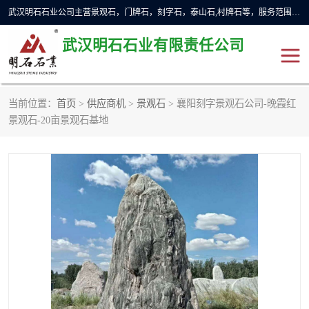
武汉明石石业公司主营景观石，门牌石，刻字石，泰山石,村牌石等，服务范围主要有：武汉，咸宁等地区。公司秉承敬业奉献、锐意创新的企业精神，从无到有，从小到大，以一种产业报国的创业精神，竭诚为客户提供服务，为社会设计财富。
武汉明石石业有限责任公司
当前位置：
首页
>
供应商机
>
景观石
> 襄阳刻字景观石公司-晚霞红
景观石
泰山石
景观石-20亩景观石基地
门牌石
奠基石
黄蜡石
大型石雕
人物雕塑
异型石材
石雕狮子
刻字石