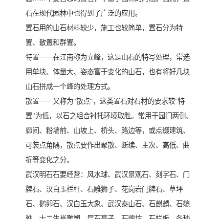
石在现代园林中也得到了广泛的应用。
置石用的山石材料较少，施工也较简单，置石分为特
置、散置和群置。
特置——在江南称为立峰，这是山石的特写处理，常选
用单块、体量大、姿态富于变化的山石，也有将好几块
山石拼成一个峰的处理方式。
散置——又称为"散点"，这类置石对石材的要求较"特
置"为低，以石之组合衬托环境取胜。常用于园门两侧、
廊间、粉墙前、山坡上、桥头、路边等，或点缀建筑、
可装点角隅，散点要作出聚散、断续、主次、高低、曲
折等变化之分。
武汉明石石要经营：风水球、武汉景观石、刻字石、门
牌石、汉白玉栏杆、石雕狮子、花岗岩门牌石、草坪
石、鹅卵石、汉白玉大象、武汉泰山石、石麒麟、石貔
貅、十二生肖雕塑、层石亭子、石牌坊、石栏板、各种