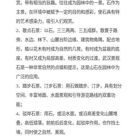
赏。带有相当的旨趣。往往成为园林中的一景。石作为
主景，在环境中被赋予一定的目的和感彩，使石具有特
的艺术感染力，吸引人们观赏。
2、散点石景：以石，三三两两、三五成群，散置于路
旁、水边、林下、山麓台阶边缘、建筑物角隅，配合地
形，植以花木有时成为自然的几凳，有时成为盆栽的底
座，有时又成为局部高差、材质变化的过渡，武汉景观
石是一种非常自然的点缀和提示，这是山石在园林中为
广泛的应用。
3、踏步石景、汀步石景：用石做踏步、汀步，具有划分
空间、丰富地面、水面景观和引导游览路线的双重功
能；
4、驳岸石景：用石，或沿水面，或沿高差变化山麓堆
叠，高低错落，前前后后变化，起驳岸作用，也作挡土
墙，同时使之自然、美观。