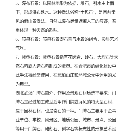
5、瀑布石景：以园林地形为依据，堆石，引水由上而
下，形成瀑布跌水。这种做法俗称“土包石”，是目前常
见的假山景做法。自然式瀑布尽量遮掩人工的痕迹，着
重体现一种天然的韵味。
6、喷泉石景：喷泉石景即石景与水景的组合，彰显艺术
气氛。
7、雕塑石景：雕塑石景指有花岗岩、砂石、大理石等天
然石料或人造石料制成的雕塑。在合肥市的绿化建设中
此手法被经常使用，在琥珀山庄和环城公元中运用的尤
为典型。
湖北武汉门牌石简介、作用及景观石材质选择要求：门
牌石是经过加工成型后用作门牌或屏风的特大型石材，
属于园林石材，也是奇石的一种。门牌石主要用于企事
业单位、学校、风景区、地质公园、城市、景点、公园
等用于门牌石、雕刻石、刻字石等标志性的形象艺术设