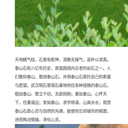
天地精气结，石里有乾坤，清静无燥气，返朴以求真。
泰山石有25亿年历史，是我国境内古老的岩石之一。人
们敬仰泰山，歌颂泰山石，并用泰山石寄托自己的希冀
与愿望。武汉明石景观石基地供应各种规格的泰山石，
稳如泰山、壁立千仞，无欲则刚；重如泰山、心怀天
下，任重道远；安如泰山、求学修道，山高水长；观赏
泰山石是心灵与自然的沟通，能使你忘却城市的喧嚣，
进而陶冶情操，净化心灵。