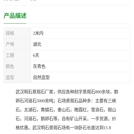
产品描述
规格
2米内
产地
湖北
工期
6天
颜色
灰青色
造型
自然造型
武汉明石景观石厂家，供应各种刻字景观石800余块，鹅
卵石河道石5000余吨；石场景观石品种多：主要有三峡
石，太湖石，黄蜡石，泰山石，晚霞红，雪浪石，假山
石，河道石，鹅卵石等，自有矿山开采，一手货源，价
格优惠。武汉明石景观石场有一块卧石长度达到15.8