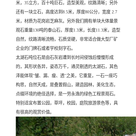
米，35立方，百十吨巨石，造型美观，纹路清晰；另外
还有一块立石，高度达到8.5米，厚度80公分，宽度 2.7
米，材质为花岗岩芝麻灰。另外我们拥有单块大体量景
观石重量130吨的泰山石，厚度1.3米，长度11.3米，造型
自然，纹路清晰流畅，石质坚硬，非常适合做大型厂矿
企业的门牌石或者学校刻字石。
太湖石吨位石是由石灰岩遭到长时间侵蚀后慢慢形成
的，其形状各异，姿态万千，通灵剔透的太湖石，其色
泽能体现"皱、漏、瘦、透"之美，它重复，一石一座巧
构思，自然天成，是叠置假山，建造园林，美化生态，
点缀环境的绝佳选择，是一劳永逸的绿色工程景观石。
特别适宜布置公园，草坪，校园，庭院旅游景色等，具
有很高的观赏价值。