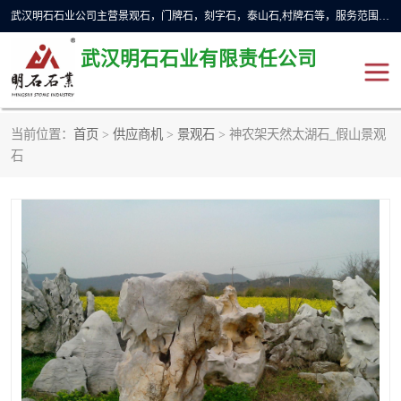
武汉明石石业公司主营景观石，门牌石，刻字石，泰山石,村牌石等，服务范围主要有：武汉，咸宁等地区。公司秉承敬业奉献、锐意创新的企业精神，从无到有，从小到大，以一种产业报国的创业精神，竭诚为客户提供服务，为社会设计财富。
武汉明石石业有限责任公司
当前位置：
首页
>
供应商机
>
景观石
> 神农架天然太湖石_假山景观
景观石
泰山石
石
门牌石
奠基石
黄蜡石
大型石雕
人物雕塑
异型石材
石雕狮子
刻字石