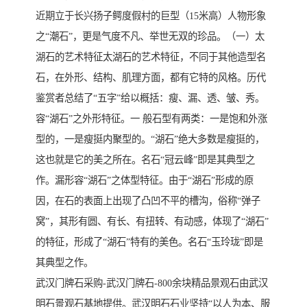
近期立于长兴扬子鳄度假村的巨型（15米高）人物形象
之“潮石”，更是气度不凡、举世无双的珍品。（一）太
湖石的艺术特征太湖石的艺术特征，不同于其他造型名
石，在外形、结构、肌理方面，都有它特的风格。历代
鉴赏者总结了“五字”给以概括：瘦、漏、透、皱、秀。
容“湖石”之外形特征。一 般石型有两类：一是饱和外涨
型的，一是瘦挺内聚型的。“湖石”绝大多数是瘦挺的，
这也就是它的美之所在。名石“冠云峰”即是其典型之
作。漏形容“湖石”之体型特征。由于“湖石”形成的原
因，在石的表面上出现了凸凹不平的槽沟，俗称“弹子
窝”，其形有圆、有长、有扭转、有动感，体现了“湖石”
的特征，形成了“湖石”特有的美色。名石“玉玲珑”即是
其典型之作。
武汉门牌石采购-武汉门牌石-800余块精品景观石由武汉
明石景观石基地提供。武汉明石石业坚持“以人为本、服