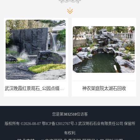
武汉晚霞红景观石_公园点缀石_3000吨黑山石矿山
神农架庭院太湖石回收
您是第
3032510
位访客
版权所有 ©2026-08-07
鄂ICP备12012767号-3
武汉明石石业有限责任公司
保留所
有权利.