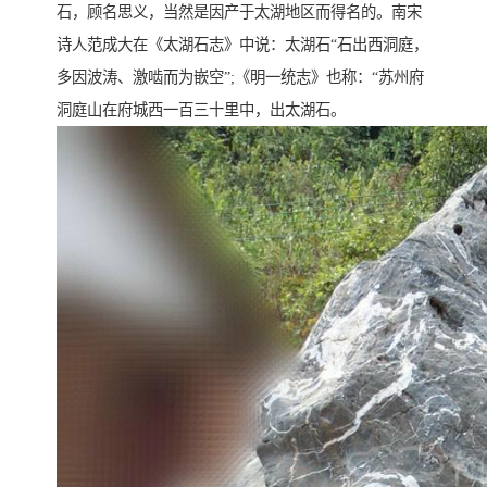
石，顾名思义，当然是因产于太湖地区而得名的。南宋
诗人范成大在《太湖石志》中说：太湖石“石出西洞庭，
多因波涛、激啮而为嵌空”;《明一统志》也称：“苏州府
洞庭山在府城西一百三十里中，出太湖石。