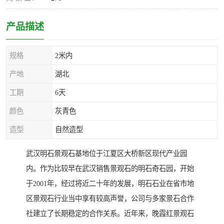
产品描述
规格
2米内
产地
湖北
工期
6天
颜色
灰青色
造型
自然造型
武汉明石景观石基地位于江夏区大桥新区现代产业园
内。作为比较早在武汉销售景观石的明石奇石园，开始
于2001年，经过将近二十年的发展，明石石业在省市地
区景观石行业当中享有较高声誉，公司与多家景石合作
社建立了长期稳定的合作关系。近年来，晚霞红景观石