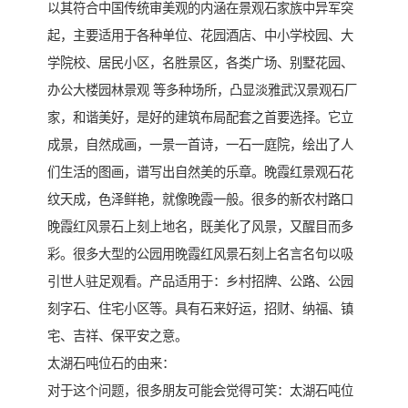
以其符合中国传统审美观的内涵在景观石家族中异军突
起，主要适用于各种单位、花园酒店、中小学校园、大
学院校、居民小区，名胜景区，各类广场、别墅花园、
办公大楼园林景观 等多种场所，凸显淡雅武汉景观石厂
家，和谐美好，是好的建筑布局配套之首要选择。它立
成景，自然成画，一景一首诗，一石一庭院，绘出了人
们生活的图画，谱写出自然美的乐章。晚霞红景观石花
纹天成，色泽鲜艳，就像晚霞一般。很多的新农村路口
晚霞红风景石上刻上地名，既美化了风景，又醒目而多
彩。很多大型的公园用晚霞红风景石刻上名言名句以吸
引世人驻足观看。产品适用于：乡村招牌、公路、公园
刻字石、住宅小区等。具有石来好运，招财、纳福、镇
宅、吉祥、保平安之意。
太湖石吨位石的由来：
对于这个问题，很多朋友可能会觉得可笑：太湖石吨位