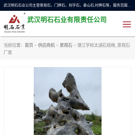
武汉明石石业公司主营景观石，门牌石，刻字石，泰山石,村牌石等，服务范围主要有：武汉，咸宁等地区。公司秉承敬业奉献、锐意创新的企业精神，从无到有，从小到大，以一种产业报国的创业精神，竭诚为客户提供服务，为社会设计财富。
武汉明石石业有限责任公司
当前位置：
首页
>
供应商机
>
景观石
> 潜江学校太湖石规格_景观石
景观石
泰山石
厂家
门牌石
奠基石
黄蜡石
大型石雕
人物雕塑
异型石材
石雕狮子
刻字石