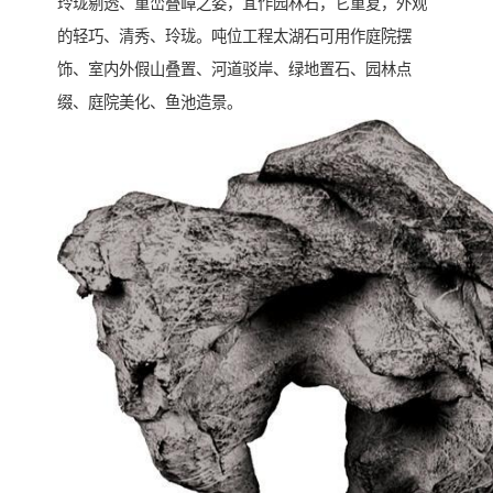
玲珑剔透、重峦叠嶂之姿，宜作园林石，它重复，外观
的轻巧、清秀、玲珑。吨位工程太湖石可用作庭院摆
饰、室内外假山叠置、河道驳岸、绿地置石、园林点
缀、庭院美化、鱼池造景。