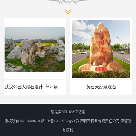
武汉公园太湖石设计_草坪景观石
黄石天然景观石
您是第
3051686
位访客
版权所有 ©2026-08-10
鄂ICP备12012767号-3
武汉明石石业有限责任公司
保留所
有权利.