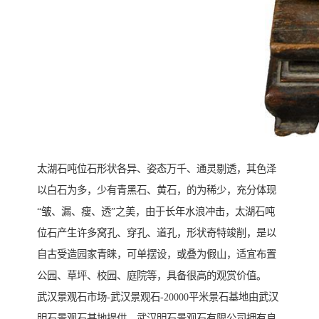
太湖石吨位石形状各异、姿态万千、通灵剔透，其色泽
以白石为多，少有青黑石、黄石，的为稀少，充分体现
“皱、漏、瘦、透”之美，由于长年水浪冲击，太湖石吨
位石产生许多窝孔、穿孔、道孔，形状奇特竣削，是以
自古受造园家青睐，可单摆设，或叠为假山，适宜布置
公园、草坪、校园、庭院等，具备很高的观赏价值。
武汉景观石市场-武汉景观石-20000平米景石基地由武汉
明石景观石基地提供。武汉明石景观石有限公司拥有良