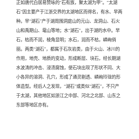
正如唐代白居易赞咏的“石有族，聚太湖为甲”。“太湖
石”因主要产于江浙交界的太湖地区而得名，有水、早两
种。早“湖石”产于湖周围洞庭山的元山、龙洞山、石火
山和禹期山、鼋山等地；水“湖石”，出于湖的水中。早
石，枯而不润，棱角显明；水石，润而不枯，嶙峋俏
丽。两类“湖石”，都属于石灰岩类，由于火山、冰川的
作用，地壳、地质的变动，形成断层、块石，经长期湖
水波涛的冲击、浸渍腐蚀，使石块出现了形状不同、大
小各异的溶洞、孔穴，形成了通灵剔透、嶙峋玲珑的形
体造型。经后人之发现，“湖石”或类似“湖石”，不只产
于太湖，其他地区如浙江之中部、河北之北部、山东之
东部等地区亦有。