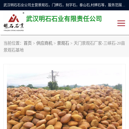
武汉明石石业公司主营景观石，门牌石，刻字石，泰山石,村牌石等，服务范围主要有：武汉，咸宁等地区。公司秉承敬业奉献、锐意创新的企业精神，从无到有，从小到大，以一种产业报国的创业精神，竭诚为客户提供服务，为社会设计财富。
武汉明石石业有限责任公司
当前位置：
首页
>
供应商机
>
景观石
> 天门景观石厂家-三峡石-20亩
景观石
泰山石
景观石基地
门牌石
奠基石
黄蜡石
大型石雕
人物雕塑
异型石材
石雕狮子
刻字石