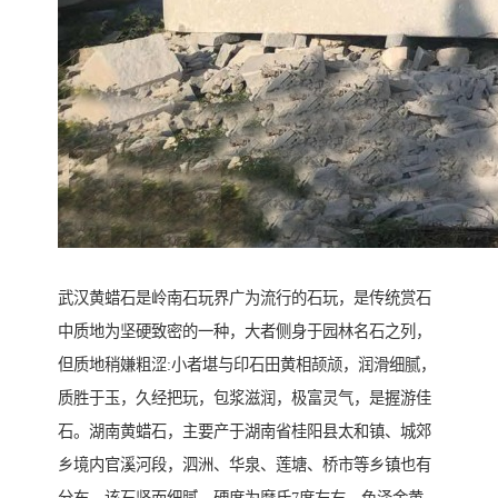
武汉黄蜡石是岭南石玩界广为流行的石玩，是传统赏石
中质地为坚硬致密的一种，大者侧身于园林名石之列，
但质地稍嫌粗涩:小者堪与印石田黄相颉颃，润滑细腻，
质胜于玉，久经把玩，包浆滋润，极富灵气，是握游佳
石。湖南黄蜡石，主要产于湖南省桂阳县太和镇、城郊
乡境内官溪河段，泗洲、华泉、莲塘、桥市等乡镇也有