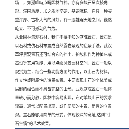
场上，如孤峰峙点睛园林气神。亦有多块石呈次棱角
形、浑园墩厚，加之质地坚硬、基调沉稳。自具一种凝
重浑厚、古朴大气的风范，有一股雄踞天地之间，巍然
屹立、不可撼动的气势。
从业园林景观石材，我们不得不知的庭院置石，置石是
以石材或仿石材布置成自然露岩景观的造景手法。武汉
草坪景观置石还可结合它的挡土、护坡和作为种植床或
器设等实用功能，用以点缀风景园林空间。置石一般以
观赏为主，结合一些功能方面的作用，以山石为材料，
作立性或附属性的造景布置。主要表现山石的个体美或
局部的组合而不具备完整的山形。武汉庭院置石一般体
量较小而分散，园林中容易实现，它对单块山石的要求
较高，通常以配景出现，或作局部的主景，是性的立景
观。置石能够用简单的形式，体现较深的意境,达到“寸
石生情”的艺术效果。