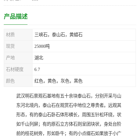
产品描述
材质
三峡石，泰山石，黄蜡石
现货
25000吨
产地
湖北
石材硬度
6.7
颜色
红色，黄色，灰色，黑色
武汉明石景观石基地有五十余块泰山石，分别开采与山
东河北境内，泰山石在观赏石中地位之尊贵者。远观其
形态，有的泰山石卧石体形横长，周围五针松环绕，状
如千山列屏；有的原石立方体石则呈团块状，身处台阶
前的桂花树旁，形如卧牛；有的小点缀石如果放于小广