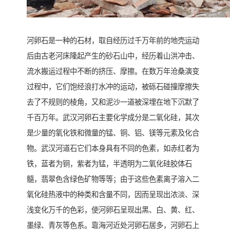
河卵石是一种的石材，取自经历过千万年前的地壳运动
后由古老河床隆起产生的砂石山中，经历着山洪冲击、
流水搬运过程中不断的挤压、摩擦。在数万年沧桑演变
过程中，它们饱经浪打水冲的运动，被砾石碰撞摩擦失
去了不规则的棱角，又和泥沙一道被深埋在地下沉默了
千百万年。武汉河卵石主要化学成分是二氧化硅，其次
是少量的氧化铁和微量的锰、铜、铝、镁等元素及化合
物。武汉河道石它们本身具有不同的色素，如赤红者为
铁，蓝者为铜，紫者为锰，半透明为二氧化硅胶体石
髓，翡翠色含绿色矿物等等；由于这些色素离子溶入二
氧化硅热液中的种类和含量不同，因而呈现出浓淡、深
浅变化万千的色彩，使河卵石呈现出黑、白、黄、红、
墨绿、青灰等色系。靠海河近处河卵石居多，河卵石上