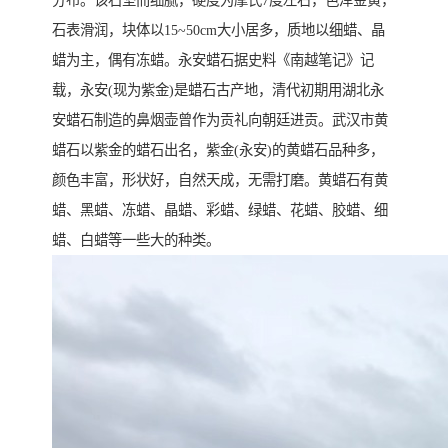
分布。该石坚而细腻，硬度为摩氏7度左右，色泽金黄，
石表滑润，块体以15~50cm大小居多，质地以细蜡、晶
蜡为主，偶有冻蜡。永安蜡石据史料《南越笔记》记
载，永安(现为紫金)是蜡石古产地，清代初期用湖北永
安蜡石制造的鼻烟壶曾作为贡礼向朝廷进贡。武汉市黄
蜡石以紫金的蜡石出名，紫金(永安)的黄蜡石品种多，
颜色丰富，形状好，自然天成，无需打磨。黄蜡石有黄
蜡、黑蜡、冻蜡、晶蜡、彩蜡、绿蜡、花蜡、胶蜡、细
蜡、白蜡等一些大的种类。