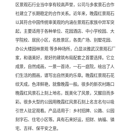
区景观石行业当中享有较高声誉，公司与多家景石合作
社建立了长期稳定的合作关系。近年来，晚霞红景观石
以其符合中国传统审美观的内涵在景观石家族中异军突
起，主要适用于各种单位、花园酒店、中小学校园、大
学院校、居民小区，名胜景区，各类广场、别墅花园、
办公大楼园林景观 等多种场所，凸显淡雅武汉景观石厂
家，和谐美好，是好的建筑布局配套之首要选择。它立
成景，自然成画，一景一首诗，一石一庭院，绘出了人
们生活的图画，谱写出自然美的乐章。晚霞红景观石花
纹天成，色泽鲜艳，就像晚霞一般。很多的新农村路口
晚霞红风景石上刻上地名，既美化了风景，又醒目而多
彩。很多大型的公园用晚霞红风景石刻上名言名句以吸
引世人驻足观看。产品适用于：乡村招牌、公路、公园
刻字石、住宅小区等。具有石来好运，招财、纳福、镇
宅、吉祥、保平安之意。