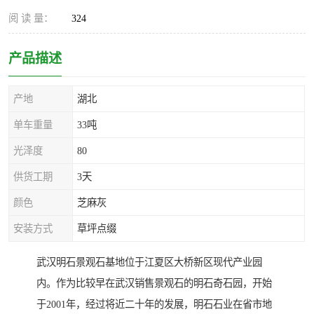
阅 读 量：
324
产品描述
产地
湖北
单车重量
33吨
光泽度
80
供货工期
3天
颜色
芝麻灰
安装方式
草坪点缀
武汉明石景观石基地位于江夏区大桥新区现代产业园
内。作为比较早在武汉销售景观石的明石奇石园，开始
于2001年，经过将近二十年的发展，明石石业在省市地