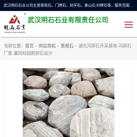
武汉明石石业公司主营景观石，门牌石，刻字石，泰山石,村牌石等，服务范围主要有：武汉，咸宁等地区。公司秉承敬业奉献、锐意创新的企业精神，从无到有，从小到大，以一种产业报国的创业精神，竭诚为客户提供服务，为社会设计财富。
武汉明石石业有限责任公司
当前位置：
首页
>
供应商机
>
景观石
> 湖北河卵石开采基地-河卵石
景观石
泰山石
厂家-襄阳校园鹅卵石设计
门牌石
奠基石
黄蜡石
大型石雕
人物雕塑
异型石材
石雕狮子
刻字石