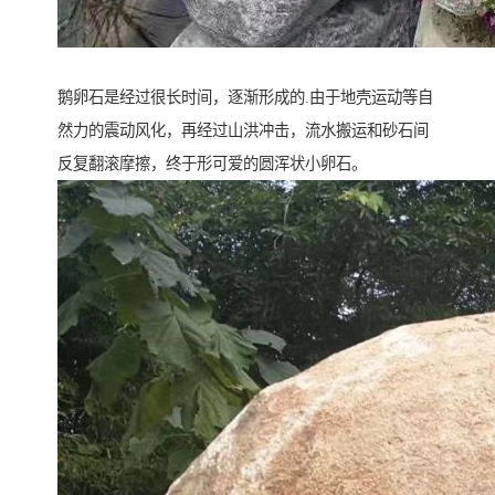
鹅卵石是经过很长时间，逐渐形成的.由于地壳运动等自
然力的震动风化，再经过山洪冲击，流水搬运和砂石间
反复翻滚摩擦，终于形可爱的圆浑状小卵石。