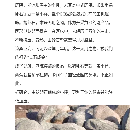
庭院，能体现房主的个性，尤其是中式庭院。如果用鹅
卵石铺就一条小路，整个院落都会散发别样的生机趣
味。鹅卵石，本是无用之物，作为开采黄沙的副产品，
因形似鹅卵而得名。在河床中，它经历千万年的冲击，
不断挤压、变形，由锋芒毕露变得规规整整。
沧桑巨变，同泥沙深埋万年后，这一无用之物，被我们
的祖先“点石成金”，
成了建筑、庭院装饰的良品。以鹅卵石铺就一条小径，
两旁栽些花草植物，瞬间有了曲径通幽的意境。不止如
此，
据研究，由鹅卵石铺成的小径，更利于你的健康并能降
低血压。