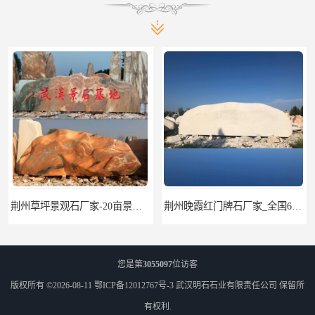
荆州晚霞红门牌石厂家_全国6大景观石矿山
咸宁黄蜡石门牌石厂家_800余块门牌石
您是第
3055097
位访客
版权所有 ©2026-08-11
鄂ICP备12012767号-3
武汉明石石业有限责任公司
保留所
有权利.