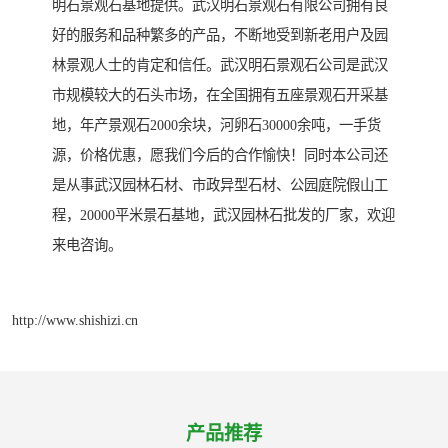
明石景观石基地提供。武汉明石景观石有限公司拥有良
好的服务和品种繁多的产品，不断地受到新老用户及园
林景观人士的肯定和信任。武汉明石景观石公司是武汉
市规模较大的石头市场，在全国拥有五座景观石开采基
地，年产景观石2000余块，河卵石30000余吨，一手货
源，价格优惠，愿我们今后的合作愉快！同时本公司还
是从事武汉园林石材、市政异型石材、公园庭院假山工
程，20000平米景石基地，武汉园林石批发的厂家，欢迎
来电咨询。
http://www.shishizi.cn
产品推荐