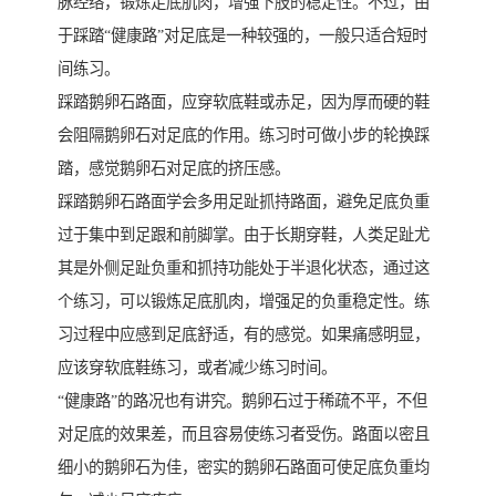
脉经络，锻炼足底肌肉，增强下肢的稳定性。不过，由
于踩踏“健康路”对足底是一种较强的，一般只适合短时
间练习。
踩踏鹅卵石路面，应穿软底鞋或赤足，因为厚而硬的鞋
会阻隔鹅卵石对足底的作用。练习时可做小步的轮换踩
踏，感觉鹅卵石对足底的挤压感。
踩踏鹅卵石路面学会多用足趾抓持路面，避免足底负重
过于集中到足跟和前脚掌。由于长期穿鞋，人类足趾尤
其是外侧足趾负重和抓持功能处于半退化状态，通过这
个练习，可以锻炼足底肌肉，增强足的负重稳定性。练
习过程中应感到足底舒适，有的感觉。如果痛感明显，
应该穿软底鞋练习，或者减少练习时间。
“健康路”的路况也有讲究。鹅卵石过于稀疏不平，不但
对足底的效果差，而且容易使练习者受伤。路面以密且
细小的鹅卵石为佳，密实的鹅卵石路面可使足底负重均