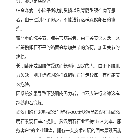
匀，减少足底疼痛。
帕金森病、小脑平衡功能受损以及脊髓型颈椎病等患
者，由于控制不了脚步，不能进行这样踩鹅卵石的锻
炼。
较严重的髋关节、膝关节病患者，由于关节欠灵活，这
样踩鹅卵石不平的路面会增加关节的负荷，加重关节的
病损。
长期卧床或因肢体受伤而长时间固定的人，由于下肢肌
力欠缺，刚开始练习这样踩鹅卵石行走锻炼，有可能带
来危险。
因系统疾患导致下肢肌肉无力者，也不应进行这种这样
踩鹅卵石锻炼。
武汉门牌石采购-武汉门牌石-800余块精品景观石由武汉
明石景观石基地提供。武汉明石石业坚持“以人为本、服
务客户”的企业理念，拥有一支技术过硬的园林景观石施