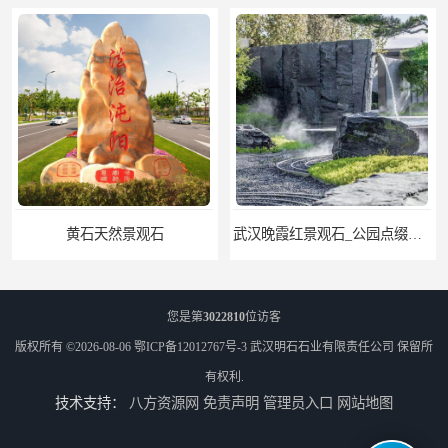
武汉晚霞红景观石_公园点缀石_3000吨黑山石矿山
您是第
3022810
位访客
版权所有 ©2026-08-06
鄂ICP备12012767号-3
武汉明石石业有限责任公司
保留所
有权利.
技术支持：
八方资源网
免责声明
管理员入口
网站地图