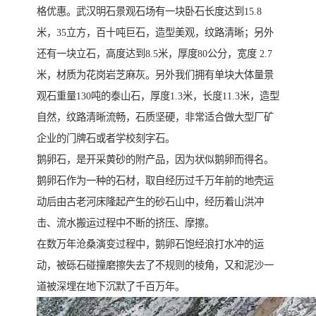
格优惠。武汉明石景观石场有一块卧石长度达到15.8
米，35立方，百十吨巨石，造型美观，纹路清晰；另外
还有一块立石，高度达到8.5米，厚度80公分，宽度 2.7
米，材质为花岗岩芝麻灰。另外我们拥有单块大体量景
观石重量130吨的泰山石，厚度1.3米，长度11.3米，造型
自然，纹路清晰流畅，石质坚硬，非常适合做大型厂矿
企业的门牌石或者学校刻字石。
鹅卵石，是开采黄砂的附产品，因为状似鹅卵而得名。
鹅卵石作为一种的石材，取自经历过千万年前的地壳运
动后由古老河床隆起产生的砂石山中，经历着山洪冲
击、流水搬运过程中不断的挤压、摩擦。
在数万年沧桑演变过程中，鹅卵石饱经浪打水冲的运
动，被砾石碰撞磨擦失去了不规则的棱角，又和泥沙一
道被深埋在地下沉默了千百万年。