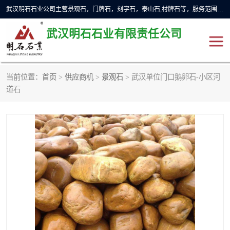
武汉明石石业公司主营景观石，门牌石，刻字石，泰山石,村牌石等，服务范围主要有：武汉，咸宁等地区。公司秉承敬业奉献、锐意创新的企业精神，从无到有，从小到大，以一种产业报国的创业精神，竭诚为客户提供服务，为社会设计财富。
武汉明石石业有限责任公司
当前位置：
首页
>
供应商机
>
景观石
> 武汉单位门口鹅卵石-小区河
景观石
泰山石
道石
门牌石
奠基石
黄蜡石
大型石雕
人物雕塑
异型石材
石雕狮子
刻字石