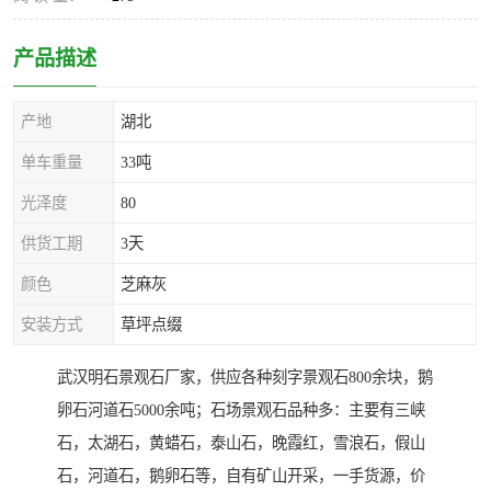
产品描述
产地
湖北
单车重量
33吨
光泽度
80
供货工期
3天
颜色
芝麻灰
安装方式
草坪点缀
武汉明石景观石厂家，供应各种刻字景观石800余块，鹅
卵石河道石5000余吨；石场景观石品种多：主要有三峡
石，太湖石，黄蜡石，泰山石，晚霞红，雪浪石，假山
石，河道石，鹅卵石等，自有矿山开采，一手货源，价