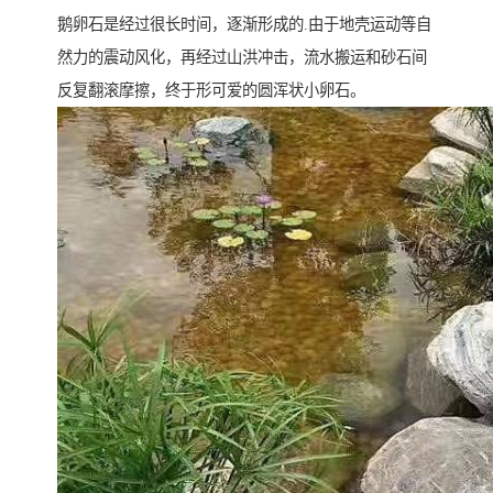
鹅卵石是经过很长时间，逐渐形成的.由于地壳运动等自
然力的震动风化，再经过山洪冲击，流水搬运和砂石间
反复翻滚摩擦，终于形可爱的圆浑状小卵石。