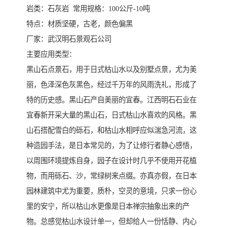
岩类：石灰岩 常用规格：100公斤-10吨
特点​‌‌：材质坚硬，古老，颜色偏黑
厂家：武汉明石景观石公司
主要应用类型：
黑山石点景石，用于日式枯山水以及别墅点景，尤为美
丽，色泽深色灰黑色，经过千万年的风雨洗礼，形成了
特的历史感。黑山石产自美丽的宜春。江西明石石业在
宜春新开采大量的黑山石，日式枯山水喜欢的风格。黑
山石搭配雪白的砾石，和枯山水相呼应似湍急河流，这
种造园手法，是日本常见的，为了让修行者静心感悟，
以周围环境提炼自身，园子在设计时几乎不使用开花植
物，而用砾石、沙，常绿树来点缀。亦真亦假，在日本
园林建筑中尤为重要，质朴，空灵的意境，只求一份心
里的安宁，所以枯山水更像是日本禅宗抽象出来的产
物。总感觉枯山水设计单一，但却给人一份恬静、内心