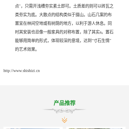
点"，只需开浅槽夯实素土即可。土质差的则可以砖瓦之
类夯实为底。大散点的结构类似于掇山。山石几案的布
置宜在林间空地或有树荫的地方，以利于游人休息。同
时其安装也忌像一般家具的对称布置，除了其实a。置石
能够用简单的形式，体现较深的意境，达到“寸石生情”
的艺术效果。
http://www.shishizi.cn
产品推荐