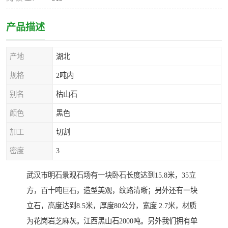
产品描述
产地
湖北
规格
2吨内
别名
枯山石
颜色
黑色
加工
切割
密度
3
武汉市明石景观石场有一块卧石长度达到15.8米，35立
方，百十吨巨石，造型美观，纹路清晰；另外还有一块
立石，高度达到8.5米，厚度80公分，宽度 2.7米，材质
为花岗岩芝麻灰。江西黑山石2000吨。另外我们拥有单