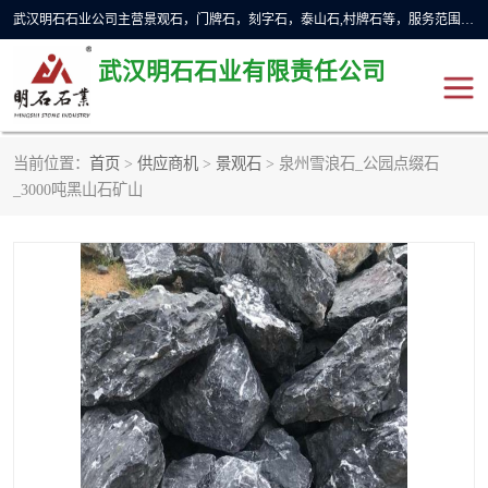
武汉明石石业公司主营景观石，门牌石，刻字石，泰山石,村牌石等，服务范围主要有：武汉，咸宁等地区。公司秉承敬业奉献、锐意创新的企业精神，从无到有，从小到大，以一种产业报国的创业精神，竭诚为客户提供服务，为社会设计财富。
武汉明石石业有限责任公司
当前位置：
首页
>
供应商机
>
景观石
> 泉州雪浪石_公园点缀石
景观石
泰山石
_3000吨黑山石矿山
门牌石
奠基石
黄蜡石
大型石雕
人物雕塑
异型石材
石雕狮子
刻字石