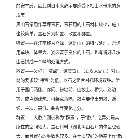
的安宁感，因此到日本来必定要感受下枯山水带来的意
境美。
黑山石常用作草坪置石，置石用的山石材料较少，施工
也较简单，置石分为特置、散置和群置。
特置——在江南称为立峰，这是山石的特写处理，常选
用单块、体量大、姿态富于变化的山石，也有将好几块
山石拼成一个峰的处理方式。
散置——又称为"散点"，这类置石（武汉太湖石）对石
材的要求较"特置"为低，以石之组合衬托环境取胜。常
用于园门两侧、廊间、粉墙前、山坡上、桥头、路边
等，或点缀建筑、可装点角隅，散点要作出聚散、断
续、主次、高低、曲折等变化之分。
群置——大散点则被称为"群置"，于"散点"之异处是其
所在的空间较大，置石材料（湖北黑山石）的体量也较
大，而且置石的堆数也较多。在土质较好的地基上作"散