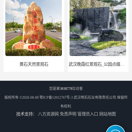
武汉晚霞红景观石_公园点缀石_3000吨黑山石矿山
您是第
3038778
位访客
版权所有 ©2026-08-08
鄂ICP备12012767号-3
武汉明石石业有限责任公司
保留所
有权利.
技术支持：
八方资源网
免责声明
管理员入口
网站地图