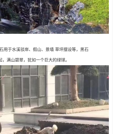
石用于水溪驳岸、假山、景墙 草坪摆设等，黑石
起，满山碧翠，犹如一个巨大的绿球。