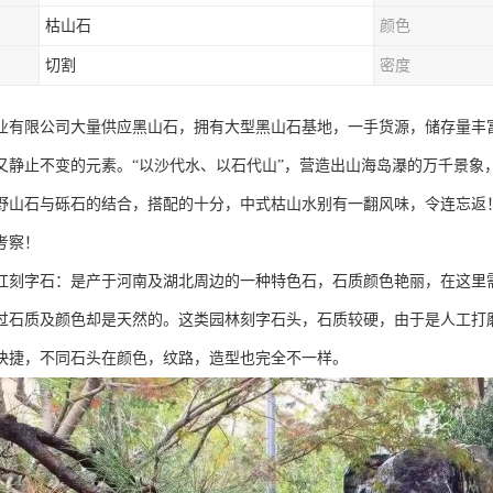
枯山石
颜色
切割
密度
业有限公司大量供应黑山石，拥有大型黑山石基地，一手货源，储存量丰
又静止不变的元素。“以沙代水、以石代山”，营造出山海岛瀑的万千景象
野山石与砾石的结合，搭配的十分，中式枯山水别有一翻风味，令连忘返
考察！
红刻字石：是产于河南及湖北周边的一种特色石，石质颜色艳丽，在这里
过石质及颜色却是天然的。这类园林刻字石头，石质较硬，由于是人工打
快捷，不同石头在颜色，纹路，造型也完全不一样。