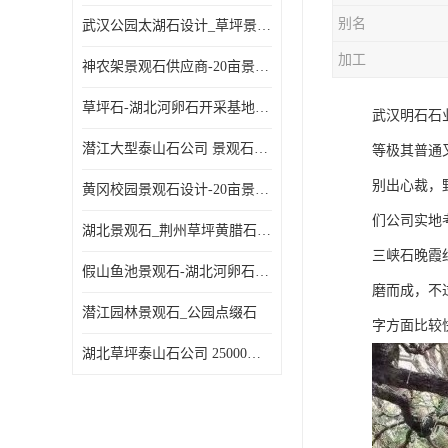
别名
武汉公园太湖石设计_草坪景观石
加工
神农架景观石供应商-20亩景观石基地-刻字石
草坪石-湖北河卵石开采基地-随州天然鹅卵石批发
武汉明石石
潜江大型泰山石公司 景观石厂家 华中大型景观石基地
等极其普通
别出心裁，
黄冈校园景观石设计-20亩景观石基地
们公司实地
湖北景观石_荆州草坪黄腊石公司
三峡石晚霞
假山鱼池景观石-湖北河卵石开采基地-荆州河道鹅卵石厂家
磨而成，不
潜江园林景观石_公园点缀石
字方面比较
湖北草坪泰山石公司 25000平米景观石基地