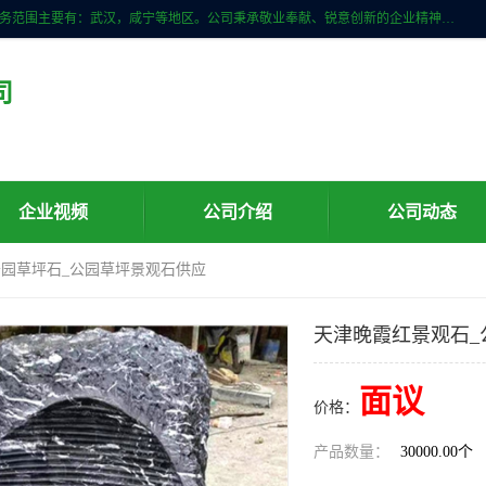
武汉明石石业公司主营景观石，门牌石，刻字石，泰山石,村牌石等，服务范围主要有：武汉，咸宁等地区。公司秉承敬业奉献、锐意创新的企业精神，从无到有，从小到大，以一种产业报国的创业精神，竭诚为客户提供服务，为社会设计财富。
司
企业视频
公司介绍
公司动态
公园草坪石_公园草坪景观石供应
天津晚霞红景观石_
面议
价格：
产品数量：
30000.00个