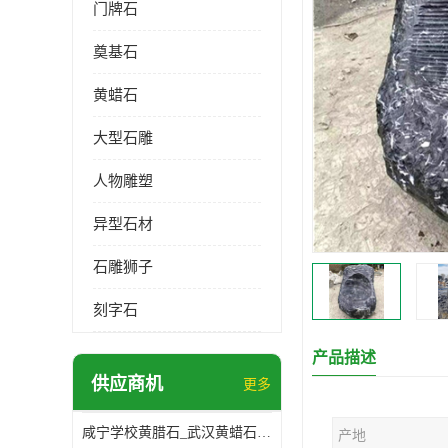
门牌石
奠基石
黄蜡石
大型石雕
人物雕塑
异型石材
石雕狮子
刻字石
产品描述
供应商机
更多
咸宁学校黄腊石_武汉黄蜡石基地
产地