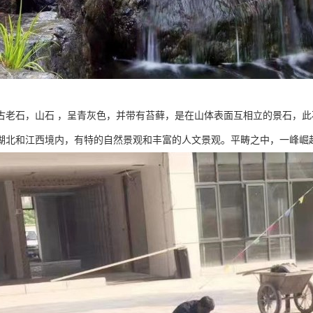
古老石，山石 ，呈青灰色，并带有苔藓，是在山体表面互相立的景石，此
湖北和江西境内，有特的自然景观和丰富的人文景观。平畴之中，一峰崛