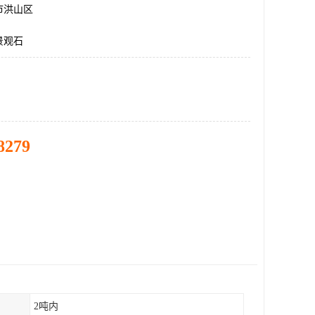
市洪山区
景观石
8279
2吨内