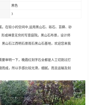
黑色
3
富。在较小的空间中,运用黑山石、砾石、苔藓、砂
，形成禅意无穷的写意庭院。黑山石布景，设计师
！黑山石江西明石景观石黑山石基地，欢迎您来我
需要审明一下，晚霞红刻字石全都是人工切割过打
磨而成，所以手感比较光滑，细腻。而且运输及刻