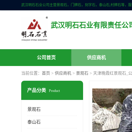
武汉明石石业有限责任公
公司首页
供应商机
当前位置：
首页
>
供应商机
>
景观石
> 天津晚霞红景观石_
产品分类
Product
景观石
泰山石