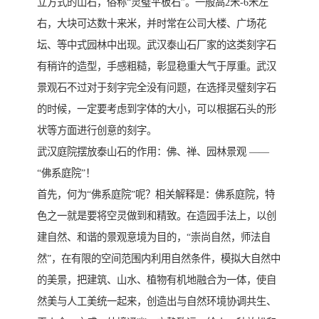
立方式的山石，俗称“灵璧平板石”。一般高2米-6米左
右，大块可达数十来米，并时常在公司大楼、广场花
坛、等中式园林中出现。武汉泰山石厂家的这类刻字石
有稍许的造型，手感粗糙，彰显稳重大气于厚重。武汉
景观石不过对于刻字完全没有问题，在选择灵璧刻字石
的时候，一定要考虑到字体的大小，可以根据石头的形
状等方面进行创意的刻字。
武汉庭院摆放泰山石的作用：佛、禅、园林景观 ——
“佛系庭院”！
首先，何为“佛系庭院”呢？相关解释是：佛系庭院，特
色之一就是要将空灵做到和精致。在造园手法上，以创
建自然、和谐的景观意境为目的，“崇尚自然，师法自
然”，在有限的空间范围内利用自然条件，模拟大自然中
的美景，把建筑、山水、植物有机地融合为一体，使自
然美与人工美统一起来，创造出与自然环境协调共生、