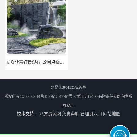
武汉晚霞红景观石_公园点缀石_3000吨黑山石矿山
神农架庭院太湖石回收
您是第
3051521
位访客
版权所有 ©2026-08-10
鄂ICP备12012767号-3
武汉明石石业有限责任公司
保留所
有权利.
技术支持：
八方资源网
免责声明
管理员入口
网站地图