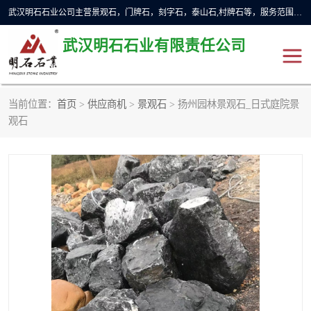
武汉明石石业公司主营景观石，门牌石，刻字石，泰山石,村牌石等，服务范围主要有：武汉，咸宁等地区。公司秉承敬业奉献、锐意创新的企业精神，从无到有，从小到大，以一种产业报国的创业精神，竭诚为客户提供服务，为社会设计财富。
武汉明石石业有限责任公司
当前位置：
首页
>
供应商机
>
景观石
> 扬州园林景观石_日式庭院景
景观石
泰山石
观石
门牌石
奠基石
黄蜡石
大型石雕
人物雕塑
异型石材
石雕狮子
刻字石