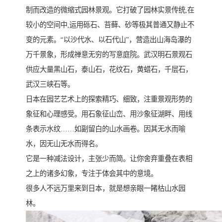
制而改造的微缩式园林景观。它打破了园林实景传统,在
较小的空间中,运用砾石、苔藓、砂等极其普通又静止不
变的元素。“以沙代水、以石代山”，营造出山海岛瀑的
万千景象，形成禅意无穷的写意庭院。武汉明石景观石
供应大量黑山石，泰山石，花纹石，黄蜡石，千层石，
武汉三峡石等。
日本在园艺艺术上的探索精巧、细致，注重景观形势的
象征和心理感受。用石象征山峦、用沙象征湖畔、用线
条表示水纹……如副留白的山水画卷。因其无水而喻
水，因无山无水而得名。
它是一种减法设计，主张少而简。让你舍弃重叠在表相
之上的诸多幻象，专注于体会其中的意境。
很多人不远万里来到日本，就是想亲眼一睹枯山水园
林。