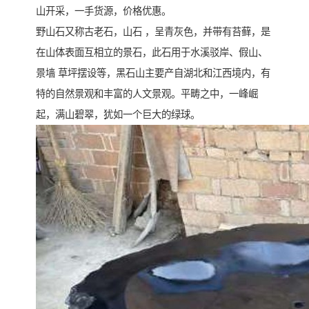
山开采，一手货源，价格优惠。
野山石又称古老石，山石 ，呈青灰色，并带有苔藓，是
在山体表面互相立的景石，此石用于水溪驳岸、假山、
景墙 草坪摆设等，黑石山主要产自湖北和江西境内，有
特的自然景观和丰富的人文景观。平畴之中，一峰崛
起，满山碧翠，犹如一个巨大的绿球。