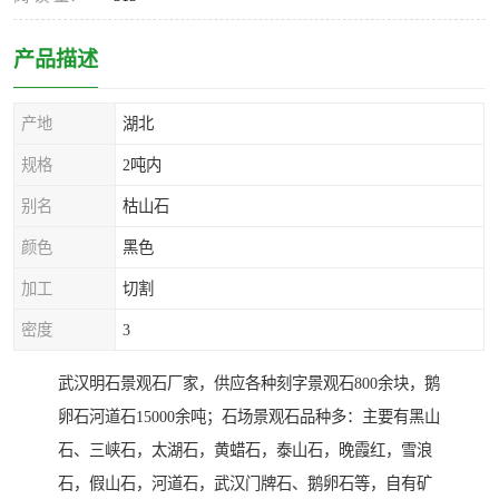
产品描述
产地
湖北
规格
2吨内
别名
枯山石
颜色
黑色
加工
切割
密度
3
武汉明石景观石厂家，供应各种刻字景观石800余块，鹅
卵石河道石15000余吨；石场景观石品种多：主要有黑山
石、三峡石，太湖石，黄蜡石，泰山石，晚霞红，雪浪
石，假山石，河道石，武汉门牌石、鹅卵石等，自有矿