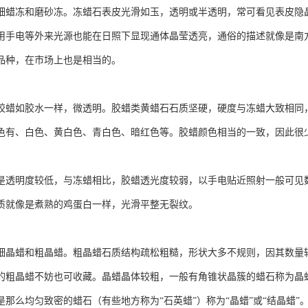
细蜡冻和磨砂冻。冻蜡石表皮光滑如玉，透明或半透明，常可看见表皮隐晶
用手电等外来光源也能在日照下显现通体晶莹透亮，通俗的描述就像是南
品种，在市场上也是相当的。
胶蜡如胶水一样，微透明。胶蜡类黄蜡石石质坚硬，硬度与冻蜡大致相同
色有、白色、黄白色、青白色、暗红色等。胶蜡颜色相当的一致，因此很
是透明度较低，与冻蜡相比，胶蜡透光度较弱，以手电贴近照射一般可见
质就像是煮熟的鸡蛋白一样，光滑平整无裂纹。
细晶蜡和粗晶蜡。粗晶蜡石质结构疏松粗糙，形状大多不规则，因其数量
的粗晶蜡不妨也可收藏。晶蜡晶体较粗，一般有角锥状晶簇的蜡石称为晶
是那么均匀致密的蜡石（有些地方称为“石英蜡”）称为“晶蜡”或“结晶蜡”