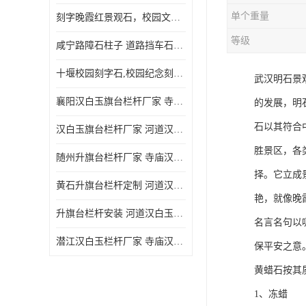
单个重量
刻字晚霞红景观石，校园文化石头刻字涂油漆，大学刻字石
等级
咸宁路障石柱子 道路挡车石柱子 芝麻白路障石柱子 防撞石柱子
十堰校园刻字石,校园纪念刻字石,捐赠石刻字
武汉明石景
襄阳汉白玉旗台栏杆厂家 寺庙汉白玉栏杆
的发展，明
石以其符合
汉白玉旗台栏杆厂家 河道汉白玉栏杆经久耐用
胜景区，各
随州升旗台栏杆厂家 寺庙汉白玉栏杆
择。它立成
黄石升旗台栏杆定制 河道汉白玉栏杆经久耐用
艳，就像晚
升旗台栏杆安装 河道汉白玉栏杆经久耐用
名言名句以
潜江汉白玉栏杆厂家 寺庙汉白玉栏杆
保平安之意
黄蜡石按其
1、冻蜡