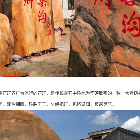
南石玩界广为流行的石玩，是传统赏石中质地为坚硬致密的一种，大者侧
美，润滑细腻，质胜于玉，久经把玩，包浆滋润，极富灵气。