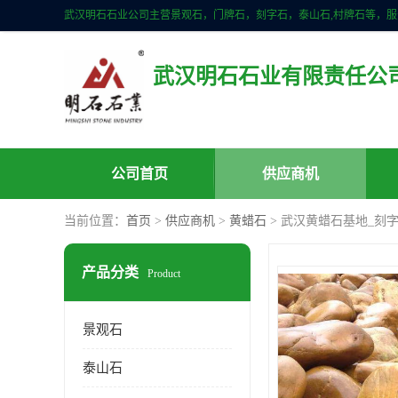
武汉明石石业有限责任公
公司首页
供应商机
当前位置：
首页
>
供应商机
>
黄蜡石
> 武汉黄蜡石基地_刻
产品分类
Product
景观石
泰山石