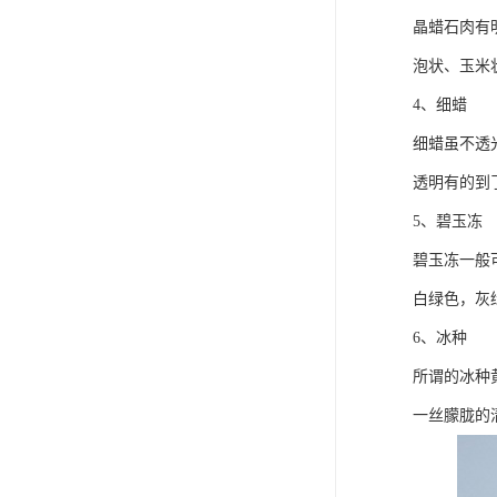
晶蜡石肉有
泡状、玉米
4、细蜡
细蜡虽不透
透明有的到
5、碧玉冻
碧玉冻一般
白绿色，灰
6、冰种
所谓的冰种
一丝朦胧的