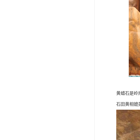
黄蜡石是岭
石田黄相媲