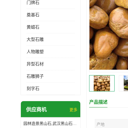
门牌石
奠基石
黄蜡石
大型石雕
人物雕塑
异型石材
石雕狮子
刻字石
产品描述
供应商机
更多
园林造景黑山石,武汉黑山石造景,日式园林黑山石加工
产地