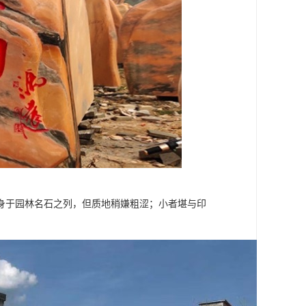
身于园林名石之列，但质地稍嫌粗涩；小者堪与印