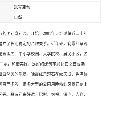
批零兼营
自然
的明石奇石园，开始于2001年，经过将近二十年
建立了长期稳定的合作关系。近年来，晚霞红景观
花园酒店、中小学校园、大学院校、居民小区，名
石厂家，和谐美好，是好的建筑布局配套之首要选
出自然美的乐章。晚霞红景观石花纹天成，色泽鲜
醒目而多彩。很多大型的公园用晚霞红风景石刻上
区等。具有石来好运，招财、纳福、镇宅、吉祥、