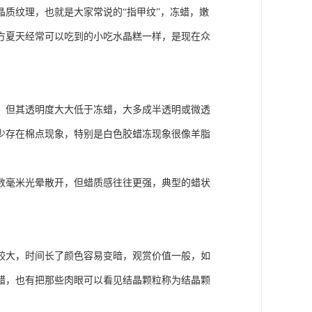
质纹理，也就是大家常说的“指甲纹”，冻蜡，嫩
方夏天经常可以吃到的小吃水晶糕一样，是现在众
，但其透明度大大低于冻蜡，大多成半透明或微透
少存在棉点现象，特别是白色胶蜡冻现象很像羊脂
数毫米光晕散开，但蜡质感往往更强，典型的蜡状
较大，时间长了颜色容易变暗，观赏价值一般，如
蜡，也有把那些肉眼可以看见结晶颗粒称为结晶颗
。