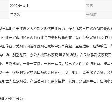
200公斤以上
零售
三等次
光泽度
观石基地位于江夏区大桥新区现代产业园内。作为比较早在武汉销售景观石
石石业在省市地区景观石行业当中享有较高声誉，公司与多家景石合作社
中国传统审美观的内涵在景观石家族中异军突起，主要适用于各种单位、
类广场、别墅花园、办公大楼园林景观 等多种场所，凸显淡雅武汉景观
景，自然成画，一景一首诗，一石一庭院，绘出了人们生活的图画，谱写
霞一般。很多的新农村路口晚霞红风景石上刻上地名，既美化了风景，又
吸引世人驻足观看。产品适用于：乡村招牌、公路、公园刻字石、住宅小
。
质地种类可分为：