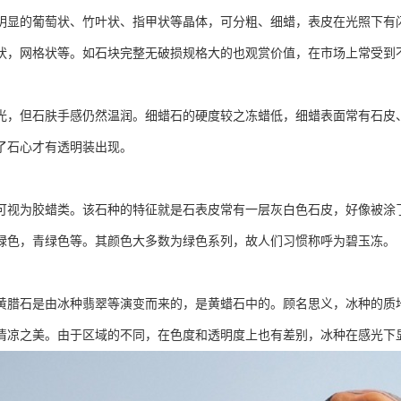
明显的葡萄状、竹叶状、指甲状等晶体，可分粗、细蜡，表皮在光照下有
状，网格状等。如石块完整无破损规格大的也观赏价值，在市场上常受到
光，但石肤手感仍然温润。细蜡石的硬度较之冻蜡低，细蜡表面常有石皮
了石心才有透明装出现。
可视为胶蜡类。该石种的特征就是石表皮常有一层灰白色石皮，好像被涂
绿色，青绿色等。其颜色大多数为绿色系列，故人们习惯称呼为碧玉冻。
黄腊石是由冰种翡翠等演变而来的，是黄蜡石中的。顾名思义，冰种的质
清凉之美。由于区域的不同，在色度和透明度上也有差别，冰种在感光下