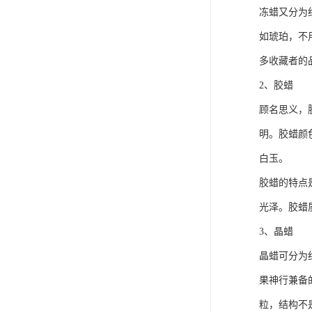
冻蜡又分为
如琥珀，不
多收藏者的
2、胶蜡
顾名思义，
明。胶蜡颜
白玉。
胶蜡的特点
光泽。胶蜡
3、晶蜡
晶蜡可分为
果神行兼备
粒，结构不