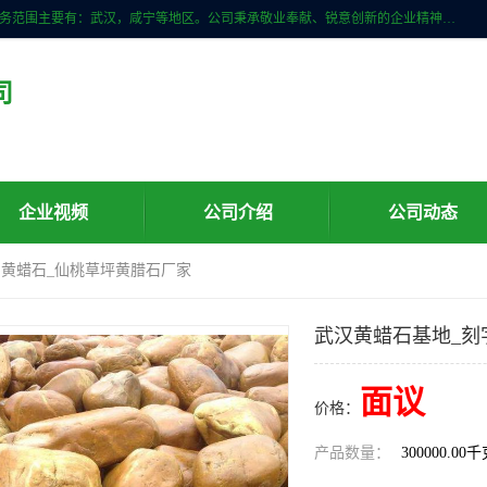
武汉明石石业公司主营景观石，门牌石，刻字石，泰山石,村牌石等，服务范围主要有：武汉，咸宁等地区。公司秉承敬业奉献、锐意创新的企业精神，从无到有，从小到大，以一种产业报国的创业精神，竭诚为客户提供服务，为社会设计财富。
司
企业视频
公司介绍
公司动态
字黄蜡石_仙桃草坪黄腊石厂家
武汉黄蜡石基地_刻
面议
价格：
产品数量：
300000.00