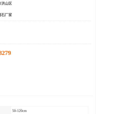
市洪山区
腊石厂家
8279
50-120cm