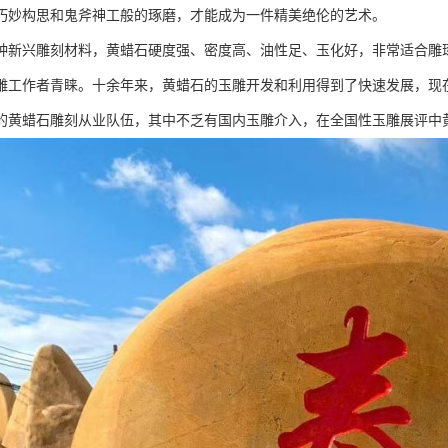
巧妙构思和鬼斧神工般的琢磨，才能成为一件精美绝伦的艺术。
种新兴雕刻材料，黄蜡石硬度强、密度高、油性足、玉化好，非常适合雕琢
雕工作者青睐。十余年来，黄蜡石的玉雕开发和利用得到了快速发展，现
的黄蜡石雕刻从业队伍，其中不乏有国内玉雕介入，在全国性玉雕展评中