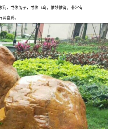
像狗，或像兔子，或像飞鸟，惟妙惟肖，非常有
石者喜爱。