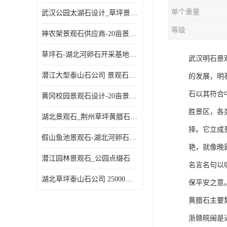
单个重量
武汉公园太湖石设计_草坪景观石
等级
神农架景观石供应商-20亩景观石基地-刻字石
草坪石-湖北河卵石开采基地-随州天然鹅卵石批发
武汉明石景
潜江大型泰山石公司 景观石厂家 华中大型景观石基地
的发展，明
石以其符合
黄冈校园景观石设计-20亩景观石基地
胜景区，各
湖北景观石_荆州草坪黄腊石公司
择。它立成
假山鱼池景观石-湖北河卵石开采基地-荆州河道鹅卵石厂家
艳，就像晚
潜江园林景观石_公园点缀石
名言名句以
湖北草坪泰山石公司 25000平米景观石基地
保平安之意
黄腊石主要
浙赣皖闽是