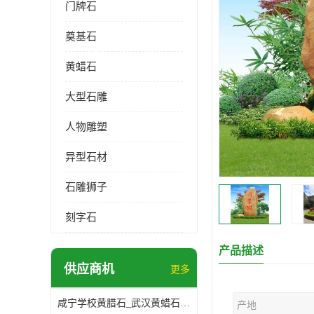
门牌石
奠基石
黄蜡石
大型石雕
人物雕塑
异型石材
石雕狮子
刻字石
产品描述
供应商机
更多
咸宁学校黄腊石_武汉黄蜡石基地
产地