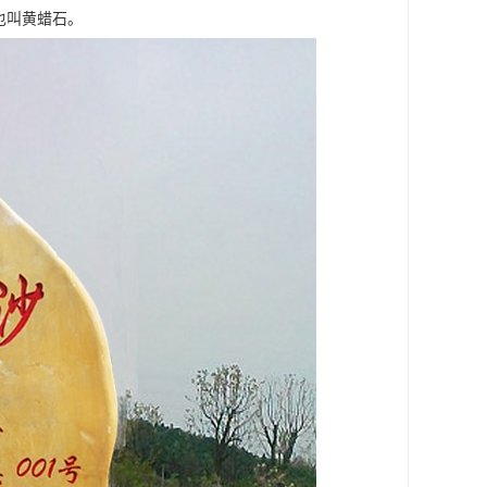
也叫黄蜡石。