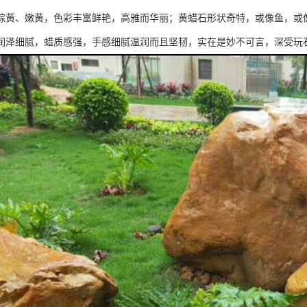
棕黄、嫩黄，色彩丰富鲜艳，高雅而华丽；黄蜡石形状奇特，或像鱼，或
润泽细腻，蜡质感强，手感细腻温润而且坚韧，实在是妙不可言，深受玩