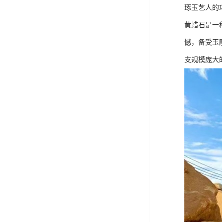
琢玉艺人的
黄蜡石是一
憾，备受玉
支规模庞大