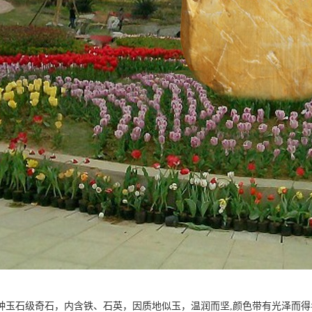
种玉石级奇石，内含铁、石英，因质地似玉，温润而坚,颜色带有光泽而得