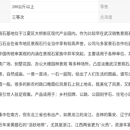
200公斤以上
零售
三等次
光泽度
观石基地位于江夏区大桥新区现代产业园内。作为比较早在武汉销售景观石
石石业在省市地区景观石行业当中享有较高声誉，公司与多家景石合作社
中国传统审美观的内涵在景观石家族中异军突起，主要适用于各种单位、
类广场、别墅花园、办公大楼园林景观 等多种场所，凸显淡雅武汉景观
景，自然成画，一景一首诗，一石一庭院，绘出了人们生活的图画，谱写
霞一般。很多的新农村路口晚霞红风景石上刻上地名，既美化了风景，又
吸引世人驻足观看。产品适用于：乡村招牌、公路、公园刻字石、住宅小
。
集中在南方，但东北三省也有出产，如黑龙江的龙江、吉林的集安、辽宁
近年来黄腊石的“活跃地带”，尤其是浙江、江西两省更为“火热”，资源丰