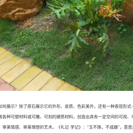
如何展示？除了原石展示它的外形、皮质、色彩美外，还有一种表现形式
用各种可塑材料或可雕、可刻的硬质材料，创造出具有一定空间的可视、
、审美情感、审美理想的艺术。《礼记·学记》：“玉不琢，不成器”，意