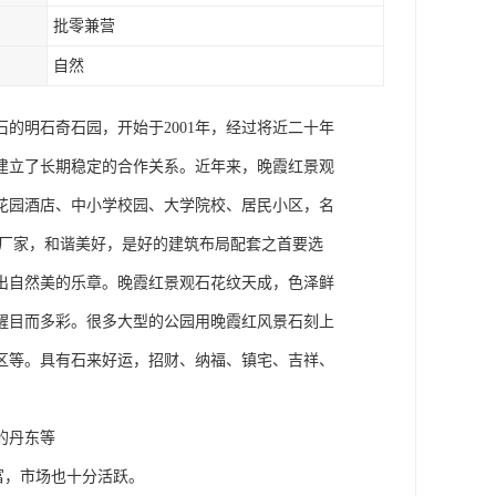
批零兼营
自然
的明石奇石园，开始于2001年，经过将近二十年
建立了长期稳定的合作关系。近年来，晚霞红景观
花园酒店、中小学校园、大学院校、居民小区，名
石厂家，和谐美好，是好的建筑布局配套之首要选
出自然美的乐章。晚霞红景观石花纹天成，色泽鲜
醒目而多彩。很多大型的公园用晚霞红风景石刻上
区等。具有石来好运，招财、纳福、镇宅、吉祥、
的丹东等
富，市场也十分活跃。