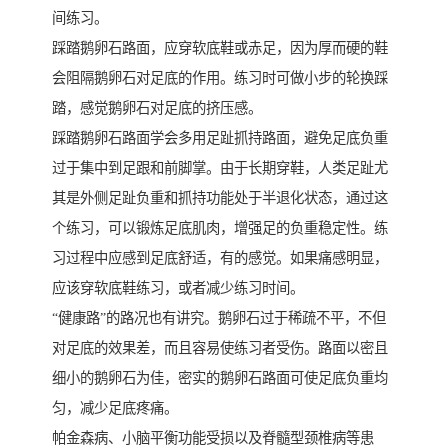
间练习。
踩踏鹅卵石路面，应穿软底鞋或赤足，因为厚而硬的鞋
会阻隔鹅卵石对足底的作用。练习时可做小步的轮换踩
踏，感觉鹅卵石对足底的挤压感。
踩踏鹅卵石路面学会多用足趾抓持路面，避免足底负重
过于集中到足跟和前脚掌。由于长期穿鞋，人类足趾尤
其是外侧足趾负重和抓持功能处于半退化状态，通过这
个练习，可以锻炼足底肌肉，增强足的负重稳定性。练
习过程中应感到足底舒适，有的感觉。如果痛感明显，
应该穿软底鞋练习，或者减少练习时间。
“健康路”的路况也有讲究。鹅卵石过于稀疏不平，不但
对足底的效果差，而且容易使练习者受伤。路面以密且
细小的鹅卵石为佳，密实的鹅卵石路面可使足底负重均
匀，减少足底疼痛。
帕金森病、小脑平衡功能受损以及脊髓型颈椎病等患