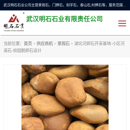
武汉明石石业公司主营景观石，门牌石，刻字石，泰山石,村牌石等，服务范围主要有：武汉，咸宁等地区。公司秉承敬业奉献、锐意创新的企业精神，从无到有，从小到大，以一种产业报国的创业精神，竭诚为客户提供服务，为社会设计财富。
武汉明石石业有限责任公司
当前位置：
首页
>
供应商机
>
景观石
> 湖北河卵石开采基地-小区河
景观石
泰山石
道石-校园鹅卵石设计
门牌石
奠基石
黄蜡石
大型石雕
人物雕塑
异型石材
石雕狮子
刻字石