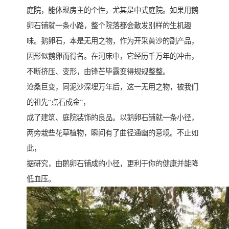
庭院，能体现房主的个性，尤其是中式庭院。如果用鹅
卵石铺就一条小路，整个院落都会散发别样的生机趣
味。鹅卵石，本是无用之物，作为开采黄沙的副产品，
因形似鹅卵而得名。在河床中，它经历千万年的冲击，
不断挤压、变形，由锋芒毕露变得规规整整。
沧桑巨变，同泥沙深埋万年后，这一无用之物，被我们
的祖先“点石成金”，
成了建筑、庭院装饰的良品。以鹅卵石铺就一条小径，
两旁栽些花草植物，瞬间有了曲径通幽的意境。不止如
此，
据研究，由鹅卵石铺成的小径，更利于你的健康并能降
低血压。