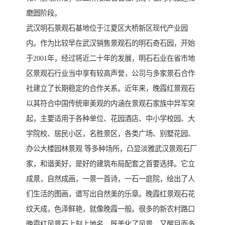
磨圆阶段。
武汉明石景观石基地位于江夏区大桥新区现代产业园
内。作为比较早在武汉销售景观石的明石奇石园，开始
于2001年，经过将近二十年的发展，明石石业在省市地
区景观石行业当中享有较高声誉，公司与多家景石合作
社建立了长期稳定的合作关系。近年来，晚霞红景观石
以其符合中国传统审美观的内涵在景观石家族中异军突
起，主要适用于各种单位、花园酒店、中小学校园、大
学院校、居民小区，名胜景区，各类广场、别墅花园、
办公大楼园林景观 等多种场所，凸显淡雅武汉景观石厂
家，和谐美好，是好的建筑布局配套之首要选择。它立
成景，自然成画，一景一首诗，一石一庭院，绘出了人
们生活的图画，谱写出自然美的乐章。晚霞红景观石花
纹天成，色泽鲜艳，就像晚霞一般。很多的新农村路口
晚霞红风景石上刻上地名，既美化了风景，又醒目而多