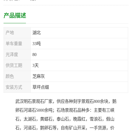
产品描述
产地
湖北
单车重量
33吨
光泽度
80
供货工期
3天
颜色
芝麻灰
安装方式
草坪点缀
武汉明石景观石厂家，供应各种刻字景观石800余块，鹅
卵石河道石5000余吨；石场景观石品种多：主要有三峡
石，太湖石，黄蜡石，泰山石，晚霞红，雪浪石，假山
石，河道石，鹅卵石等，自有矿山开采，一手货源，价