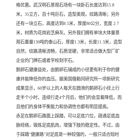
格优惠。武汉明石景观石场有一块卧石长度达到15.8
米，35立方，百十吨巨石，造型美观，纹路清晰；另外
还有一块立石，高度达到8.5米，厚度80公分，宽度 2.7
米，材质为花岗岩芝麻灰。另外我们拥有单块大体量景
观石重量130吨的泰山石，厚度1.3米，长度11.3米，造型
自然，纹路清晰流畅，石质坚硬，非常适合做大型厂矿
企业的门牌石或者学校刻字石。
鹅卵石健康益处，由鹅卵石铺成的小径更有利于你的健
康并能降低你的血压。据美国俄勒冈研究所一项新研究
成果显示，60岁以上的人每天在圆滑的鹅卵石小径上行
走半个小时，连续行走4个月后，他们的会显着降低，而
且他们的身体平衡能力和协调性也都有明显提高。
赤足在鹅卵石路面上踩踏，可以足底穴位，疏通足底血
脉经络，锻炼足底肌肉，增强下肢的稳定性。不过，由
于踩踏“健康路”对足底是一种较强的，一般只适合短时