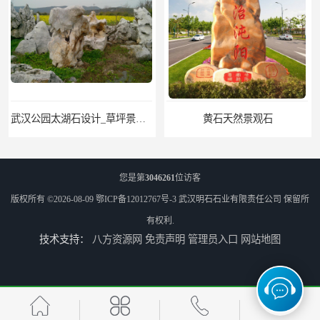
黄石天然景观石
武汉晚霞红景观石_公园点缀石_3000吨黑山石矿山
您是第
3046261
位访客
版权所有 ©2026-08-09
鄂ICP备12012767号-3
武汉明石石业有限责任公司
保留所
有权利.
技术支持：
八方资源网
免责声明
管理员入口
网站地图
神农架庭院太湖石回收
孝感学校太湖石公司