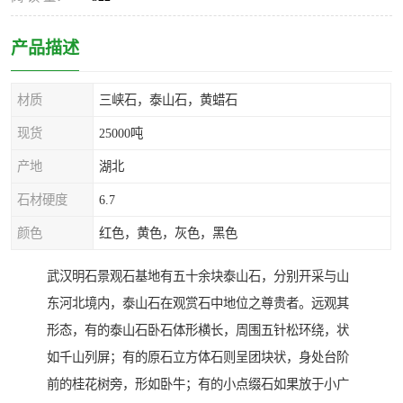
产品描述
材质
三峡石，泰山石，黄蜡石
现货
25000吨
产地
湖北
石材硬度
6.7
颜色
红色，黄色，灰色，黑色
武汉明石景观石基地有五十余块泰山石，分别开采与山
东河北境内，泰山石在观赏石中地位之尊贵者。远观其
形态，有的泰山石卧石体形横长，周围五针松环绕，状
如千山列屏；有的原石立方体石则呈团块状，身处台阶
前的桂花树旁，形如卧牛；有的小点缀石如果放于小广