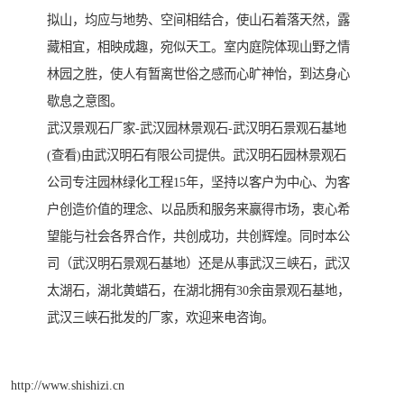
拟山，均应与地势、空间相结合，使山石着落天然，露
藏相宜，相映成趣，宛似天工。室内庭院体现山野之情
林园之胜，使人有暂离世俗之感而心旷神怡，到达身心
歇息之意图。
武汉景观石厂家-武汉园林景观石-武汉明石景观石基地
(查看)由武汉明石有限公司提供。武汉明石园林景观石
公司专注园林绿化工程15年，坚持以客户为中心、为客
户创造价值的理念、以品质和服务来赢得市场，衷心希
望能与社会各界合作，共创成功，共创辉煌。同时本公
司（武汉明石景观石基地）还是从事武汉三峡石，武汉
太湖石，湖北黄蜡石，在湖北拥有30余亩景观石基地，
武汉三峡石批发的厂家，欢迎来电咨询。
http://www.shishizi.cn