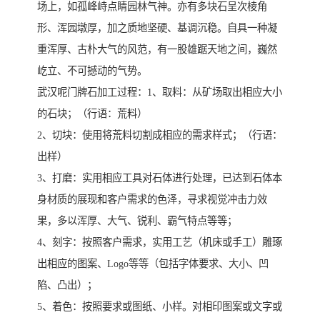
场上，如孤峰峙点睛园林气神。亦有多块石呈次棱角
形、浑园墩厚，加之质地坚硬、基调沉稳。自具一种凝
重浑厚、古朴大气的风范，有一股雄踞天地之间，巍然
屹立、不可撼动的气势。
武汉呢门牌石加工过程：1、取料：从矿场取出相应大小
的石块；（行语：荒料）
2、切块：使用将荒料切割成相应的需求样式；（行语：
出样）
3、打磨：实用相应工具对石体进行处理，已达到石体本
身材质的展现和客户需求的色泽，寻求视觉冲击力效
果，多以浑厚、大气、锐利、霸气特点等等；
4、刻字：按照客户需求，实用工艺（机床或手工）雕琢
出相应的图案、Logo等等（包括字体要求、大小、凹
陷、凸出）；
5、着色：按照要求或图纸、小样。对相印图案或文字或