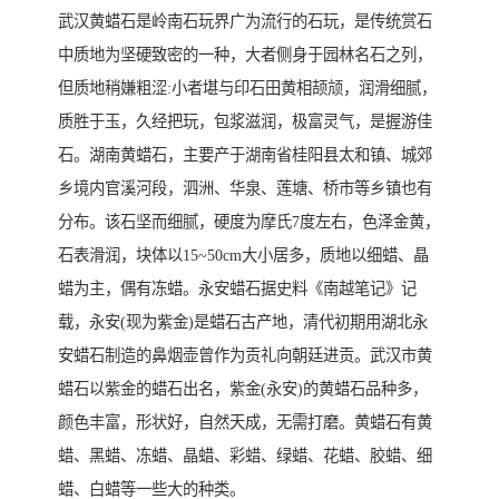
武汉黄蜡石是岭南石玩界广为流行的石玩，是传统赏石
中质地为坚硬致密的一种，大者侧身于园林名石之列，
但质地稍嫌粗涩:小者堪与印石田黄相颉颃，润滑细腻，
质胜于玉，久经把玩，包浆滋润，极富灵气，是握游佳
石。湖南黄蜡石，主要产于湖南省桂阳县太和镇、城郊
乡境内官溪河段，泗洲、华泉、莲塘、桥市等乡镇也有
分布。该石坚而细腻，硬度为摩氏7度左右，色泽金黄，
石表滑润，块体以15~50cm大小居多，质地以细蜡、晶
蜡为主，偶有冻蜡。永安蜡石据史料《南越笔记》记
载，永安(现为紫金)是蜡石古产地，清代初期用湖北永
安蜡石制造的鼻烟壶曾作为贡礼向朝廷进贡。武汉市黄
蜡石以紫金的蜡石出名，紫金(永安)的黄蜡石品种多，
颜色丰富，形状好，自然天成，无需打磨。黄蜡石有黄
蜡、黑蜡、冻蜡、晶蜡、彩蜡、绿蜡、花蜡、胶蜡、细
蜡、白蜡等一些大的种类。