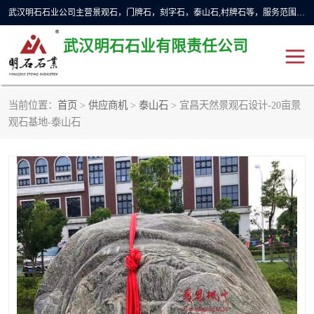
武汉明石石业公司主营景观石，门牌石，刻字石，泰山石,村牌石等，服务范围主要有：武汉，咸宁等地区。公司秉承敬业奉献、锐意创新的企业精神，从无到有，从小到大，以一种产业报国的创业精神，竭诚为客户提供服务，为社会设计财富。
武汉明石石业有限责任公司
当前位置：
首页
>
供应商机
>
泰山石
> 宜昌天然景观石设计-20亩景
景观石
泰山石
观石基地-泰山石
门牌石
奠基石
黄蜡石
大型石雕
人物雕塑
异型石材
石雕狮子
刻字石