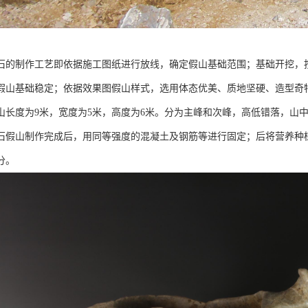
石的制作工艺即依据施工图纸进行放线，确定假山基础范围；基础开挖，
假山基础稳定；依据效果图假山样式，选用体态优美、质地坚硬、造型奇
山长度为9米，宽度为5米，高度为6米。分为主峰和次峰，高低错落，山
石假山制作完成后，用同等强度的混凝土及钢筋等进行固定；后将营养种
分。