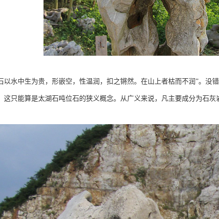
石以水中生为贵，形嵌空，性温润，扣之锵然。在山上者枯而不润”。没
，这只能算是太湖石吨位石的狭义概念。从广义来说，凡主要成分为石灰