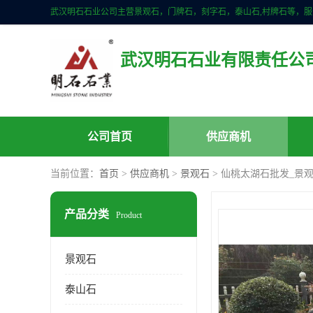
武汉明石石业有限责任公
公司首页
供应商机
当前位置：
首页
>
供应商机
>
景观石
> 仙桃太湖石批发_景
产品分类
Product
景观石
泰山石