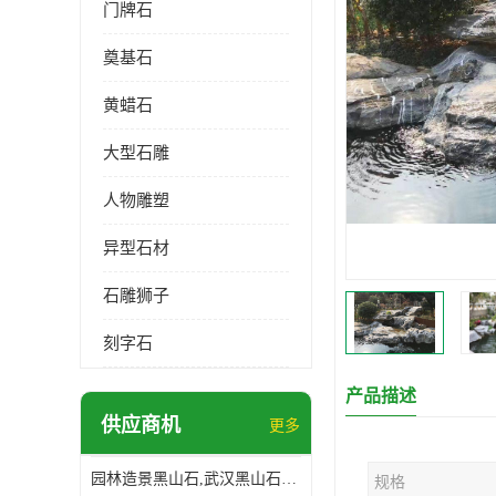
门牌石
奠基石
黄蜡石
大型石雕
人物雕塑
异型石材
石雕狮子
刻字石
产品描述
供应商机
更多
园林造景黑山石,武汉黑山石造景,日式园林黑山石加工
规格