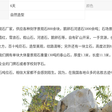
6天
颜色
自然造型
观石厂家，供应各种刻字景观石800余块，鹅卵石河道石5000余吨；石
霞红，雪浪石，假山石，河道石，鹅卵石等，自有矿山开采，一手货源，
35立方，百十吨巨石，造型美观，纹路清晰；另外还有一块立石，高度达到8.
我们拥有单块大体量景观石重量130吨的泰山石，厚度1.3米，长度11.
企业的门牌石或者学校刻字石。
石吨位石，相信大家都不会感到陌生。因为，在我国各地众多的名胜古迹