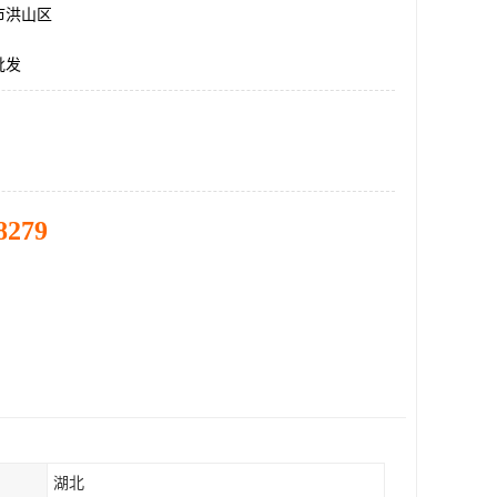
市洪山区
批发
8279
湖北