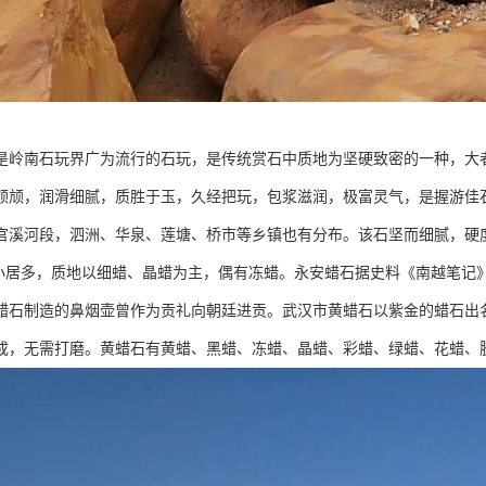
是岭南石玩界广为流行的石玩，是传统赏石中质地为坚硬致密的一种，大
颉颃，润滑细腻，质胜于玉，久经把玩，包浆滋润，极富灵气，是握游佳
官溪河段，泗洲、华泉、莲塘、桥市等乡镇也有分布。该石坚而细腻，硬
cm大小居多，质地以细蜡、晶蜡为主，偶有冻蜡。永安蜡石据史料《南越笔记
蜡石制造的鼻烟壶曾作为贡礼向朝廷进贡。武汉市黄蜡石以紫金的蜡石出名
成，无需打磨。黄蜡石有黄蜡、黑蜡、冻蜡、晶蜡、彩蜡、绿蜡、花蜡、