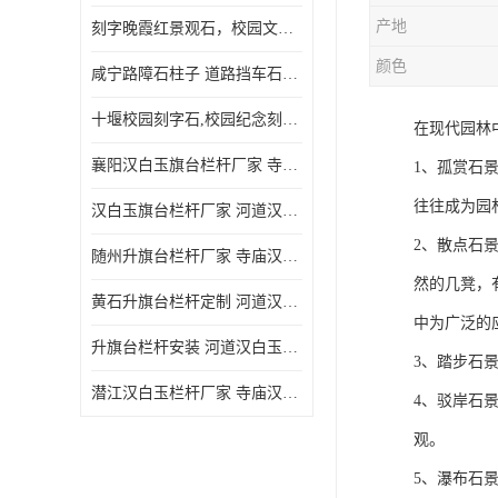
产地
刻字晚霞红景观石，校园文化石头刻字涂油漆，大学刻字石
颜色
咸宁路障石柱子 道路挡车石柱子 芝麻白路障石柱子 防撞石柱子
十堰校园刻字石,校园纪念刻字石,捐赠石刻字
在现代园林
襄阳汉白玉旗台栏杆厂家 寺庙汉白玉栏杆
1、孤赏石
往往成为园
汉白玉旗台栏杆厂家 河道汉白玉栏杆经久耐用
2、散点石
随州升旗台栏杆厂家 寺庙汉白玉栏杆
然的几凳，
黄石升旗台栏杆定制 河道汉白玉栏杆经久耐用
中为广泛的
升旗台栏杆安装 河道汉白玉栏杆经久耐用
3、踏步石
潜江汉白玉栏杆厂家 寺庙汉白玉栏杆
4、驳岸石
观。
5、瀑布石