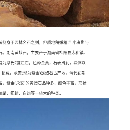
者侧身于园林名石之列，但质地稍嫌粗涩:小者堪与
石。湖南黄蜡石，主要产于湖南省桂阳县太和镇、
度为摩氏7度左右，色泽金黄，石表滑润，块体以
》记载，永安(现为紫金)是蜡石古产地，清代初期
，紫金(永安)的黄蜡石品种多，颜色丰富，形状
胶蜡、细蜡、白蜡等一些大的种类。