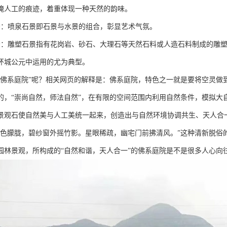
掩人工的痕迹，着重体现一种天然的韵味。
景：喷泉石景即石景与水景的组合，彰显艺术气氛。
景：雕塑石景指有花岗岩、砂石、大理石等天然石料或人造石料制成的雕
环城公元中运用的尤为典型。
“佛系庭院”呢？相关网页的解释是：佛系庭院，特色之一就是要将空灵做
的，“崇尚自然，师法自然”，在有限的空间范围内利用自然条件，模拟大
景观石使自然美与人工美统一起来，创造出与自然环境协调共生、天人合
“色朦胧，碧纱窗外摇竹影。星眼稀疏，幽宅门前拂清风。”这种清新脱俗
园林景观，所构成的“自然和谐，天人合一”的佛系庭院是不是很多人心向