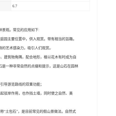
6.7
林景观。常见的应用如下:
于庭园主要位置中，供入观赏。带有相当的旨趣。
特的艺术感染力，吸引人们观赏。
缘、建筑物角隅，配合地形，植以花木有时成为自
石是一种非常自然的点缀和提示，这是山石在园林
和引导游览路线的双重功能；
，起驳岸作用，也作挡土墙，同时使之自然、美
称“土包石”，是目前常见的假山景做法。自然式