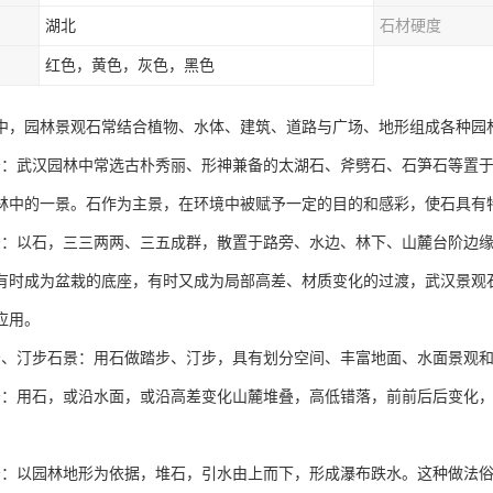
湖北
石材硬度
红色，黄色，灰色，黑色
中，园林景观石常结合植物、水体、建筑、道路与广场、地形组成各种园
景：武汉园林中常选古朴秀丽、形神兼备的太湖石、斧劈石、石笋石等置
林中的一景。石作为主景，在环境中被赋予一定的目的和感彩，使石具有
景：以石，三三两两、三五成群，散置于路旁、水边、林下、山麓台阶边
有时成为盆栽的底座，有时又成为局部高差、材质变化的过渡，武汉景观
应用。
景、汀步石景：用石做踏步、汀步，具有划分空间、丰富地面、水面景观
景：用石，或沿水面，或沿高差变化山麓堆叠，高低错落，前前后后变化
景：以园林地形为依据，堆石，引水由上而下，形成瀑布跌水。这种做法俗