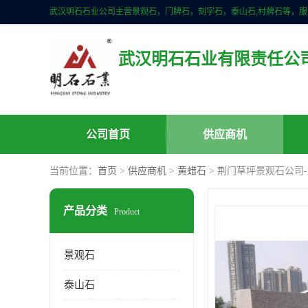
武汉明石石业有限责任公
公司首页
供应商机
当前位置：
首页
>
供应商机
>
黄蜡石
> 荆门草坪景观石公司
产品分类
Product
景观石
泰山石