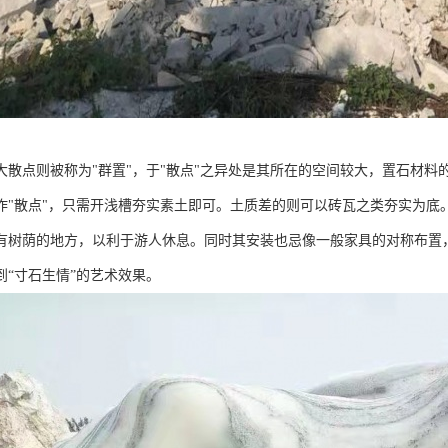
大散点则被称为"群置"，于"散点"之异处是其所在的空间较大，置石材
作"散点"，只需开浅槽夯实素土即可。土质差的则可以砖瓦之类夯实为底
有树荫的地方，以利于游人休息。同时其安装也忌像一般家具的对称布置
到“寸石生情”的艺术效果。