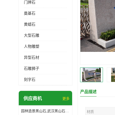
门牌石
奠基石
黄蜡石
大型石雕
人物雕塑
异型石材
石雕狮子
刻字石
产品描述
供应商机
更多
园林造景黑山石,武汉黑山石造景,日式园林黑山石加工
材质