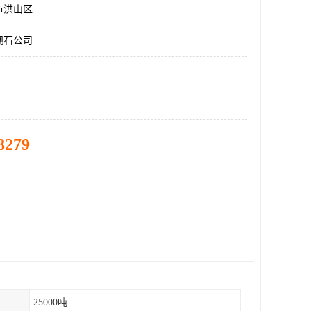
市洪山区
观石公司
8279
25000吨