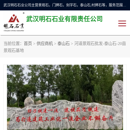
武汉明石石业公司主营景观石，门牌石，刻字石，泰山石,村牌石等，服务范围主要有：武汉，咸宁等地区。公司秉承敬业奉献、锐意创新的企业精神，从无到有，从小到大，以一种产业报国的创业精神，竭诚为客户提供服务，为社会设计财富。
武汉明石石业有限责任公司
当前位置：
首页
>
供应商机
>
泰山石
> 河道景观石批发-泰山石-20亩
景观石
泰山石
景观石基地
门牌石
奠基石
黄蜡石
大型石雕
人物雕塑
异型石材
石雕狮子
刻字石