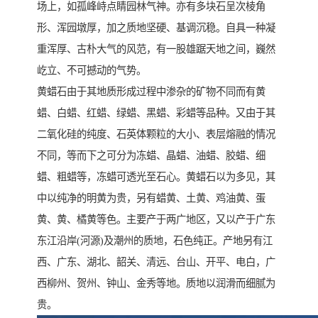
场上，如孤峰峙点睛园林气神。亦有多块石呈次棱角
形、浑园墩厚，加之质地坚硬、基调沉稳。自具一种凝
重浑厚、古朴大气的风范，有一股雄踞天地之间，巍然
屹立、不可撼动的气势。
黄蜡石由于其地质形成过程中渗杂的矿物不同而有黄
蜡、白蜡、红蜡、绿蜡、黑蜡、彩蜡等品种。又由于其
二氧化硅的纯度、石英体颗粒的大小、表层熔融的情况
不同，等而下之可分为冻蜡、晶蜡、油蜡、胶蜡、细
蜡、粗蜡等，冻蜡可透光至石心。黄蜡石以为多见，其
中以纯净的明黄为贵，另有蜡黄、土黄、鸡油黄、蛋
黄、黄、橘黄等色。主要产于两广地区，又以产于广东
东江沿岸(河源)及潮州的质地，石色纯正。产地另有江
西、广东、湖北、韶关、清远、台山、开平、电白，广
西柳州、贺州、钟山、金秀等地。质地以润滑而细腻为
贵。