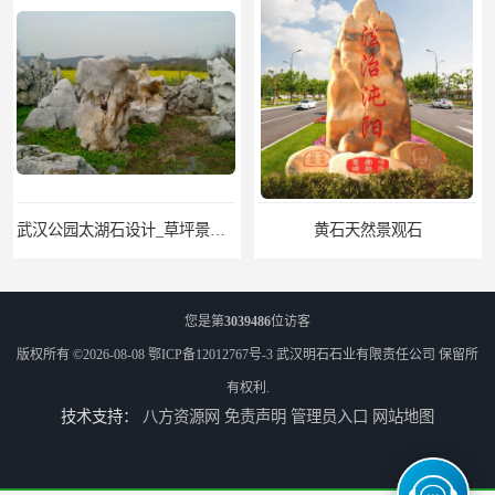
武汉公园太湖石设计_草坪景观石
黄石天然景观石
您是第
3039486
位访客
版权所有 ©2026-08-08
鄂ICP备12012767号-3
武汉明石石业有限责任公司
保留所
有权利.
技术支持：
八方资源网
免责声明
管理员入口
网站地图