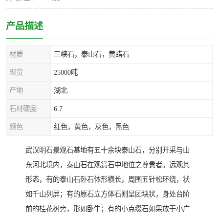
产品描述
材质
三峡石，泰山石，黄蜡石
现货
25000吨
产地
湖北
石材硬度
6.7
颜色
红色，黄色，灰色，黑色
武汉明石景观石基地有五十余块泰山石，分别开采与山
东河北境内，泰山石在观赏石中地位之尊贵者。远观其
形态，有的泰山石卧石体形横长，周围五针松环绕，状
如千山列屏；有的原石立方体石则呈团块状，身处台阶
前的桂花树旁，形如卧牛；有的小点缀石如果放于小广