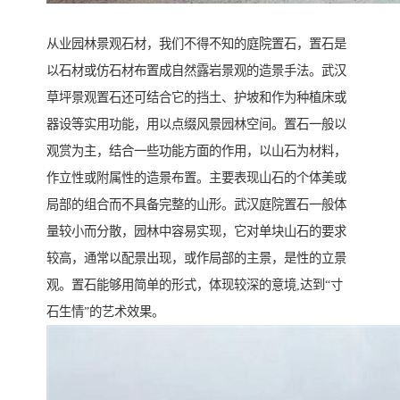
从业园林景观石材，我们不得不知的庭院置石，置石是
以石材或仿石材布置成自然露岩景观的造景手法。武汉
草坪景观置石还可结合它的挡土、护坡和作为种植床或
器设等实用功能，用以点缀风景园林空间。置石一般以
观赏为主，结合一些功能方面的作用，以山石为材料，
作立性或附属性的造景布置。主要表现山石的个体美或
局部的组合而不具备完整的山形。武汉庭院置石一般体
量较小而分散，园林中容易实现，它对单块山石的要求
较高，通常以配景出现，或作局部的主景，是性的立景
观。置石能够用简单的形式，体现较深的意境,达到“寸
石生情”的艺术效果。