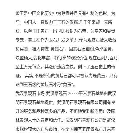
黄玉是中国文化历史中为尊贵并且具有神秘的色彩，为
与。中国人一直致力于玉石的发掘,几千年来却一无所
获，以至于田黄石一出世即被封为石帝，为皇家和显贵
专宠。黄玉在作为玉石开发之前,只作为观赏石被人收藏
和买卖，被人称做"黄蜡石"。因其石质细润,色泽金黄，
块型硕大,变化丰富，有很高的观赏价值,现在已到几百乃
至上万元每克。其涨价速度之快，创下了玉石史上的奇
迹。 其实,不是所有的黄蜡石都可以被认为是黄玉，只有
达到玉石级的黄蜡石才称"黄玉"。
武汉景观石市场-武汉景观石-20000平米景石基地由武汉
明石景观石基地提供。武汉明石景观石有限公司拥有良
好的服务和品种繁多的产品，不断地受到新老用户及园
林景观人士的肯定和信任。武汉明石景观石公司是武汉
市规模较大的石头市场，在全国拥有五座景观石开采基