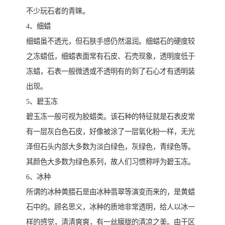
不少玩石者的青睐。
4、细蜡
细蜡虽不透光，但石肤手感仍然温润。细蜡石的硬度较
之冻蜡低，细蜡表面常有石皮、石壳现象，透明度低于
冻蜡，石表一般微透或不透明有的到了石心才有透明装
出现。
5、碧玉冻
碧玉冻一般可视为胶蜡类。该石种的特征就是石表皮常
有一层灰白色石皮，好像被涂了一层氧化粉一样，无光
泽但石头内部大多数为淡白绿色，灰绿色，青绿色等。
其颜色大多数为绿色系列，故人们习惯称呼为碧玉冻。
6、冰种
所谓的冰种黄腊石是由冰种翡翠等演变而来的，是黄蜡
石中的。顾名思义，冰种的质地非常透明，给人以冰一
样的感觉，清清爽爽，有一丝朦胧的清凉之美。由于区