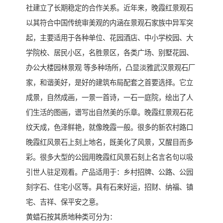
社建立了长期稳定的合作关系。近年来，晚霞红景观石
以其符合中国传统审美观的内涵在景观石家族中异军突
起，主要适用于各种单位、花园酒店、中小学校园、大
学院校、居民小区，名胜景区，各类广场、别墅花园、
办公大楼园林景观 等多种场所，凸显淡雅武汉景观石厂
家，和谐美好，是好的建筑布局配套之首要选择。它立
成景，自然成画，一景一首诗，一石一庭院，绘出了人
们生活的图画，谱写出自然美的乐章。晚霞红景观石花
纹天成，色泽鲜艳，就像晚霞一般。很多的新农村路口
晚霞红风景石上刻上地名，既美化了风景，又醒目而多
彩。很多大型的公园用晚霞红风景石刻上名言名句以吸
引世人驻足观看。产品适用于：乡村招牌、公路、公园
刻字石、住宅小区等。具有石来好运，招财、纳福、镇
宅、吉祥、保平安之意。
黄蜡石按其质地种类可分为：