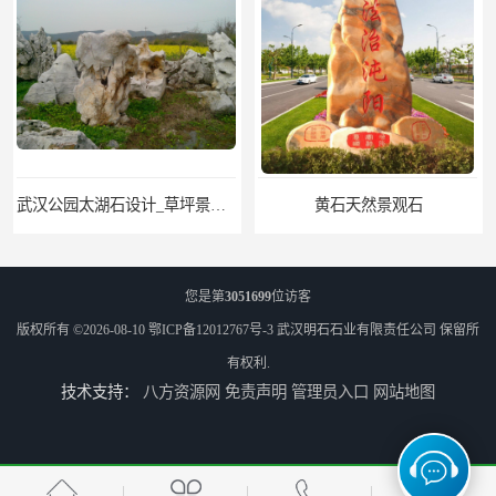
武汉公园太湖石设计_草坪景观石
黄石天然景观石
您是第
3051699
位访客
版权所有 ©2026-08-10
鄂ICP备12012767号-3
武汉明石石业有限责任公司
保留所
有权利.
技术支持：
八方资源网
免责声明
管理员入口
网站地图
武汉晚霞红景观石_公园点缀石_3000吨黑山石矿山
神农架庭院太湖石回收