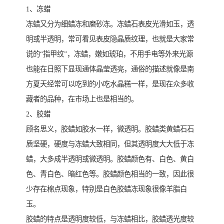
1、冻蜡
冻蜡又分为细蜡冻和磨砂冻。冻蜡石表皮光滑如玉，透
明或半透明，常可看见表皮隐晶质纹理，也就是大家常
说的“指甲纹”，冻蜡，嫩如琥珀，不用手电等外来光源
也能在日照下显现通体晶莹透亮，通俗的描述就像是南
方夏天经常可以吃到的小吃水晶糕一样，是现在众多收
藏者的品种，在市场上也是相当的。
2、胶蜡
顾名思义，胶蜡如胶水一样，微透明。胶蜡类黄蜡石石
质坚硬，硬度与冻蜡大致相同，但其透明度大大低于冻
蜡，大多成半透明或微透明。胶蜡颜色有、白色、黄白
色、青白色、暗红色等。胶蜡颜色相当的一致，因此很
少存在棉点现象，特别是白色胶蜡冻现象很像羊脂白
玉。
胶蜡的特点是透明度较低，与冻蜡相比，胶蜡透光度较