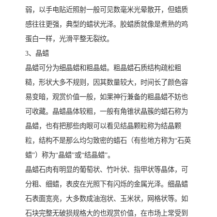
弱，以手电贴近照射一般可见数毫米光晕散开，但蜡质
感往往更强，典型的蜡状光泽。胶蜡质就像是煮熟的鸡
蛋白一样，光滑平整无裂纹。
3、晶蜡
晶蜡可分为细晶蜡和粗晶蜡。粗晶蜡石质结构疏松粗
糙，形状大多不规则，因其数量较大，时间长了颜色容
易变暗，观赏价值一般，如果神行兼备的粗晶蜡不妨也
可收藏。晶蜡晶体较粗，一般有角锥状晶簇的蜡石称为
晶蜡，也有把那些肉眼可以看见结晶颗粒称为结晶颗
粒，结构不是那么均匀致密的蜡石（有些地方称为“石英
蜡”）称为“晶蜡”或“结晶蜡”。
晶蜡石肉有明显的葡萄状、竹叶状、指甲状等晶体，可
分粗、细蜡，表皮在光照下有闪烁的金属光泽。细晶蜡
石表面宽亮，大多数成油泡状、玉米状，网格状等。如
石块完整无破损规格大的也观赏价值，在市场上常受到