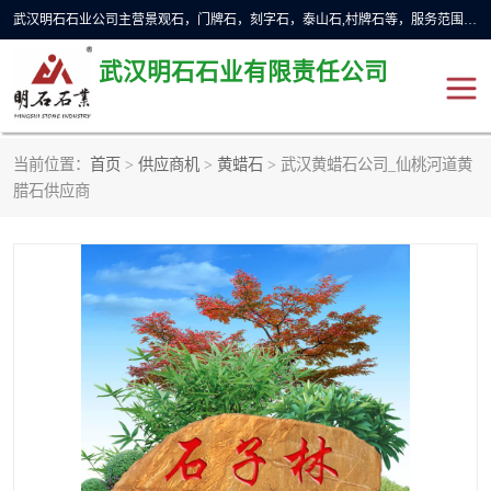
武汉明石石业公司主营景观石，门牌石，刻字石，泰山石,村牌石等，服务范围主要有：武汉，咸宁等地区。公司秉承敬业奉献、锐意创新的企业精神，从无到有，从小到大，以一种产业报国的创业精神，竭诚为客户提供服务，为社会设计财富。
武汉明石石业有限责任公司
当前位置：
首页
>
供应商机
>
黄蜡石
> 武汉黄蜡石公司_仙桃河道黄
景观石
泰山石
腊石供应商
门牌石
奠基石
黄蜡石
大型石雕
人物雕塑
异型石材
石雕狮子
刻字石