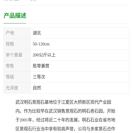
产品描述
产地
湖北
规格
50-120cm
单个重量
200公斤以上
零售
批零兼营
等级
三等次
光泽度
自然
武汉明石景观石基地位于江夏区大桥新区现代产业园
内。作为比较早在武汉销售景观石的明石奇石园，开始
于2001年，经过将近二十年的发展，明石石业在省市地
区景观石行业当中享有较高声誉，公司与多家景石合作