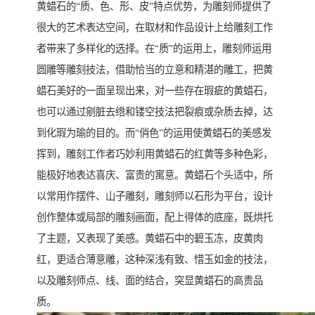
黄蜡石的“质、色、形、皮”特点优势，为雕刻师提供了
很大的艺术表达空间，在取材和作品设计上给雕刻工作
者带来了多样化的选择。在“质”的运用上，雕刻师运用
圆雕等雕刻技法，借助恰当的立意和精湛的雕工，把黄
蜡石美好的一面呈现出来，对一些存在瑕疵的黄蜡石，
也可以通过剜脏去绺和镂空技法把裂痕或杂质去掉，达
到化瑕为瑜的目的。而“俏色”的运用使黄蜡石的美感发
挥到，雕刻工作者巧妙利用黄蜡石的红黄等多种色彩，
能极好地表达喜庆、富贵的寓意。黄蜡石个头适中，所
以常用作摆件、山子雕刻，雕刻师以石形为平台，设计
创作整体或局部的雕刻画面，配上得体的底座，既烘托
了主题，又表现了美感。黄蜡石中的碧玉冻，皮黄肉
红，更适合薄意雕，这种深浅有致、惜玉如金的技法，
以及雕刻师点、线、面的结合，突显黄蜡石的高贵品
质。