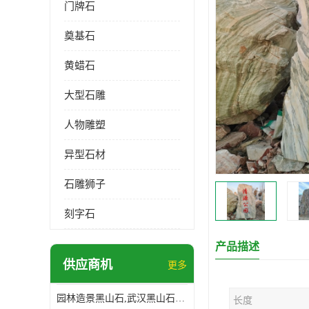
门牌石
奠基石
黄蜡石
大型石雕
人物雕塑
异型石材
石雕狮子
刻字石
产品描述
供应商机
更多
园林造景黑山石,武汉黑山石造景,日式园林黑山石加工
长度