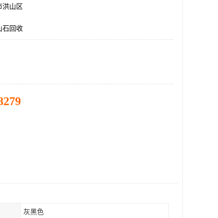
市洪山区
山石回收
8279
灰黑色