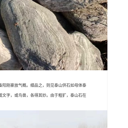
备阳刚豪放气概。细品之，则见泰山供石如母体泰
或文字，或鸟兽，各得其妙。由于粗犷，泰山石在